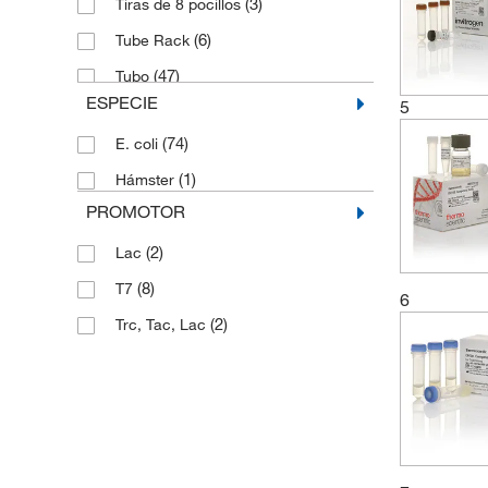
(3)
Tiras de 8 pocillos
(6)
Tube Rack
(47)
Tubo
ESPECIE
5
(1)
Vial
(74)
E. coli
(1)
Hámster
PROMOTOR
(2)
Lac
(8)
T7
6
(2)
Trc, Tac, Lac