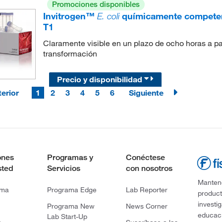
Promociones disponibles
Invitrogen™
E. coli
químicamente competen
T1
Claramente visible en un plazo de ocho horas a pa
transformación
Precio y disponibilidad
erior
1
2
3
4
5
6
Siguiente
ones
Programas y
Conéctese
sted
Servicios
con nosotros
Mantene
rma
Programa Edge
Lab Reporter
product
investi
Programa New
News Corner
educaci
Lab Start-Up