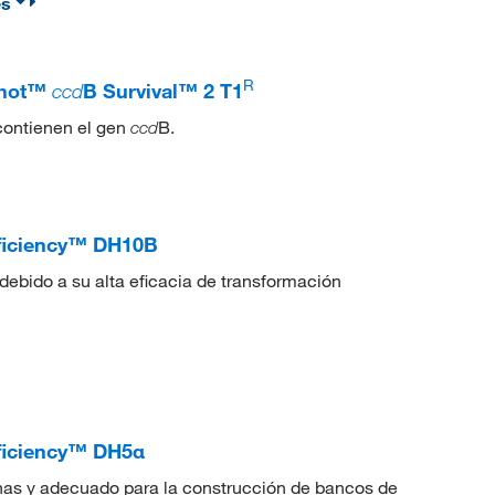
es
R
Shot™
ccd
B Survival™ 2 T1
contienen el gen
B.
ccd
ficiency™ DH10B
ebido a su alta eficacia de transformación
ficiency™ DH5α
nas y adecuado para la construcción de bancos de