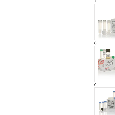
7
8
9