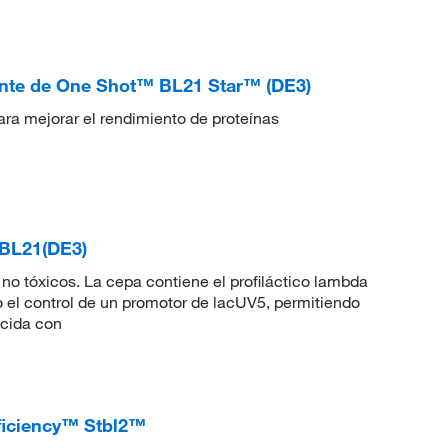
te de One Shot™ BL21 Star™ (DE3)
a mejorar el rendimiento de proteínas
 BL21(DE3)
o tóxicos. La cepa contiene el profiláctico lambda
 el control de un promotor de lacUV5, permitiendo
ucida con
ficiency™ Stbl2™