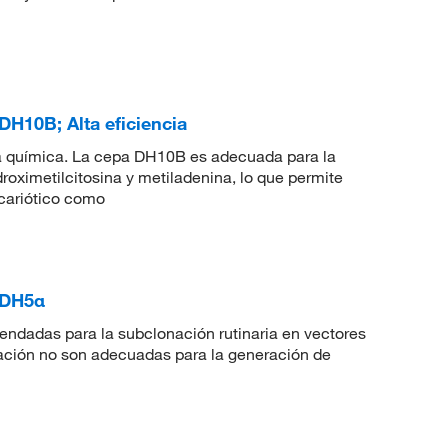
H10B; Alta eficiencia
cia química. La cepa DH10B es adecuada para la
roximetilcitosina y metiladenina, lo que permite
cariótico como
 DH5α
ndadas para la subclonación rutinaria en vectores
nación no son adecuadas para la generación de