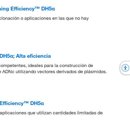
ning Efficiency™ DH5α
lonación o aplicaciones en las que no hay
H5α; Alta eficiencia
 competentes, ideales para la construcción de
e ADNc utilizando vectores derivados de plásmidos.
 Efficiency™ DH5α
 aplicaciones que utilizan cantidades limitadas de