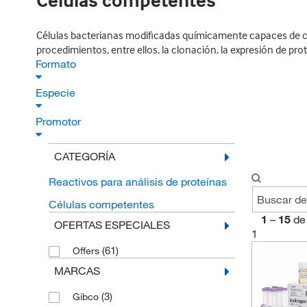
Células competentes
Células bacterianas modificadas químicamente capaces de capt
procedimientos, entre ellos, la clonación, la expresión de prot
Formato
Especie
Promotor
CATEGORÍA
Reactivos para análisis de proteínas
Células competentes
1
–
15
de
OFERTAS ESPECIALES
1
(61)
Offers
MARCAS
(3)
Gibco