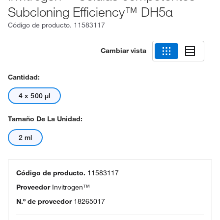
Subcloning Efficiency™ DH5α
Código de producto.
11583117
Cambiar vista
Cantidad:
4 x 500 μl
Tamaño De La Unidad:
2 ml
Código de producto.
11583117
Proveedor
Invitrogen™
N.º de proveedor
18265017