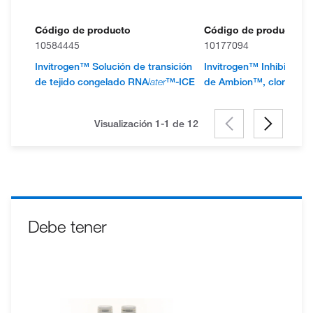
Código de producto
Código de producto
10584445
10177094
Invitrogen™ Solución de transición
Invitrogen™ Inhibidor 
de tejido congelado RNA
later
™-ICE
de Ambion™, clonado, 4
Visualización 1-1 de
12
Debe tener