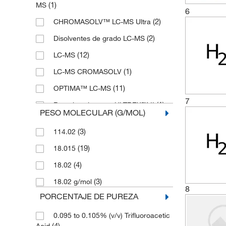
(1)
MS
6
(2)
CHROMASOLV™ LC-MS Ultra
(2)
Disolventes de grado LC-MS
(12)
LC-MS
(1)
LC-MS CROMASOLV
(11)
OPTIMA™ LC-MS
7
(1)
Reactivo ultrapuro ULTREX™ II
PESO MOLECULAR (G/MOL)
(3)
114.02
(19)
18.015
(4)
18.02
(3)
18.02 g/mol
8
PORCENTAJE DE PUREZA
0.095 to 0.105% (v/v) Trifluoroacetic
(4)