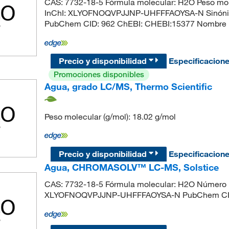
CAS: 7732-18-5 Fórmula molecular: H2O Peso mol
InChI: XLYOFNOQVPJJNP-UHFFFAOYSA-N Sinónimo
PubChem CID: 962 ChEBI: CHEBI:15377 Nombre 
Precio y disponibilidad
Especificacion
Promociones disponibles
Agua, grado LC/MS, Thermo Scientific
Peso molecular (g/mol): 18.02 g/mol
Precio y disponibilidad
Especificacion
Agua, CHROMASOLV™ LC-MS, Solstice
CAS: 7732-18-5 Fórmula molecular: H2O Número
XLYOFNOQVPJJNP-UHFFFAOYSA-N PubChem CID: