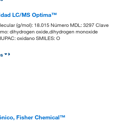
calidad LC/MS Optima™
ecular (g/mol): 18.015 Número MDL: 3297 Clave
: dihydrogen oxide,dihydrogen monoxide
IUPAC: oxidano SMILES: O
es
iónico, Fisher Chemical™