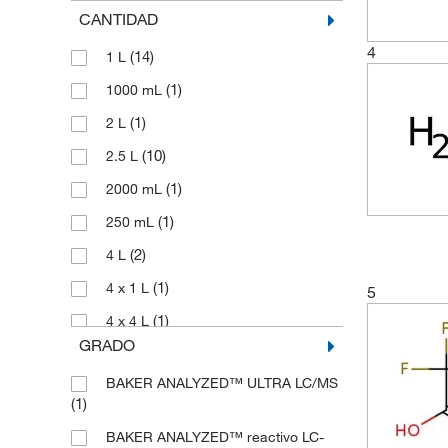
CANTIDAD
4
(14)
1 L
(1)
1000 mL
(1)
2 L
(10)
2.5 L
(1)
2000 mL
(1)
250 mL
(2)
4 L
(1)
4 x 1 L
5
(1)
4 x 4 L
GRADO
(1)
4 l
BAKER ANALYZED™ ULTRA LC/MS
(5)
500 mL
(1)
(1)
6 x 1 L
BAKER ANALYZED™ reactivo LC-