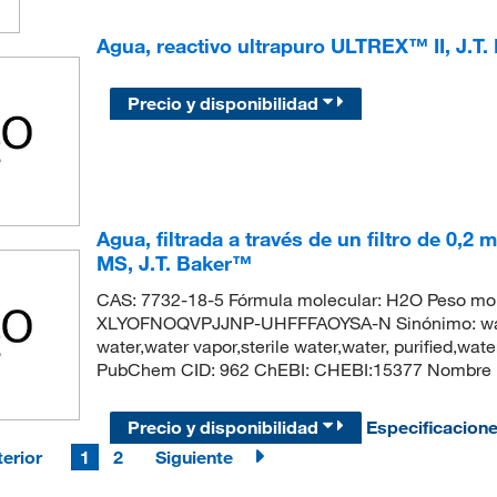
Agua, reactivo ultrapuro ULTREX™ II, J.T
Precio y disponibilidad
Agua, filtrada a través de un filtro de 
MS, J.T. Baker™
CAS: 7732-18-5 Fórmula molecular: H2O Peso mole
XLYOFNOQVPJJNP-UHFFFAOYSA-N Sinónimo: water,d
water,water vapor,sterile water,water, purified,wa
PubChem CID: 962 ChEBI: CHEBI:15377 Nombre 
Precio y disponibilidad
Especificacion
erior
1
2
Siguiente