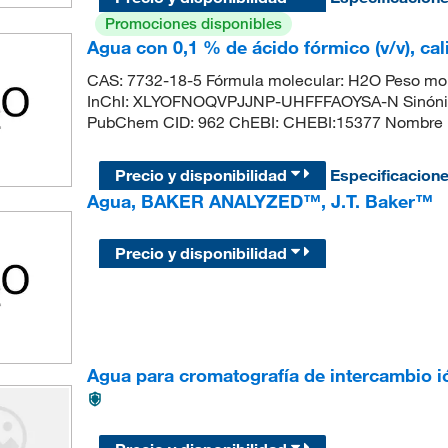
Promociones disponibles
Agua con 0,1 % de ácido fórmico (v/v), 
CAS: 7732-18-5 Fórmula molecular: H2O Peso mol
InChI: XLYOFNOQVPJJNP-UHFFFAOYSA-N Sinónimo
PubChem CID: 962 ChEBI: CHEBI:15377 Nombre 
Precio y disponibilidad
Especificacion
Agua, BAKER ANALYZED™, J.T. Baker™
Precio y disponibilidad
Agua para cromatografía de intercambio 