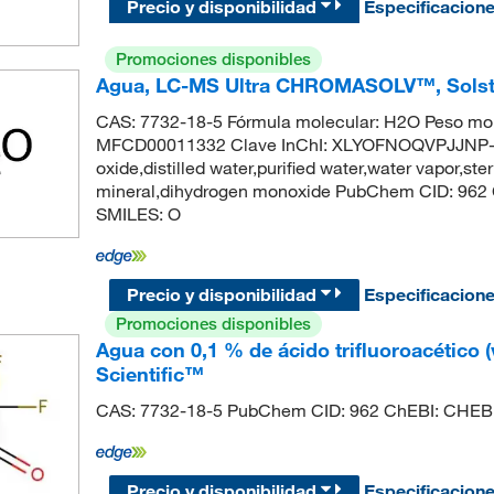
Precio y disponibilidad
Especificacion
Promociones disponibles
Agua, LC-MS Ultra CHROMASOLV™, Solst
CAS: 7732-18-5 Fórmula molecular: H2O Peso mol
MFCD00011332 Clave InChI: XLYOFNOQVPJJNP-U
oxide,distilled water,purified water,water vapor,ster
mineral,dihydrogen monoxide PubChem CID: 962
SMILES: O
Precio y disponibilidad
Especificacion
Promociones disponibles
Agua con 0,1 % de ácido trifluoroacético
Scientific™
CAS: 7732-18-5 PubChem CID: 962 ChEBI: CHEB
Precio y disponibilidad
Especificacion