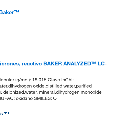
. Baker™
0,2 micrones, reactivo BAKER ANALYZED™ LC-
cular (g/mol): 18.015 Clave InChI:
ihydrogen oxide,distilled water,purified
ter, deionized,water, mineral,dihydrogen monoxide
IUPAC: oxidano SMILES: O
es