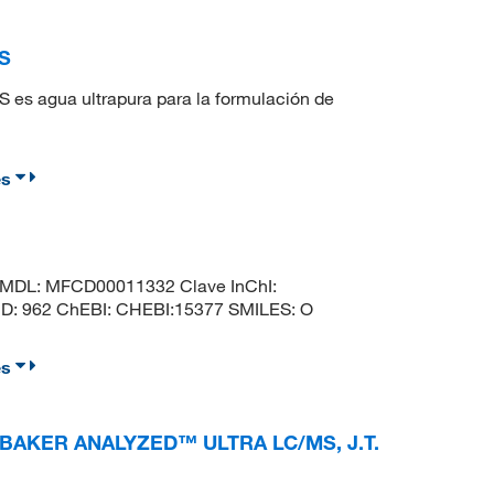
MS
 es agua ultrapura para la formulación de
es
 MDL: MFCD00011332 Clave InChI:
 962 ChEBI: CHEBI:15377 SMILES: O
es
lter, BAKER ANALYZED™ ULTRA LC/MS, J.T.