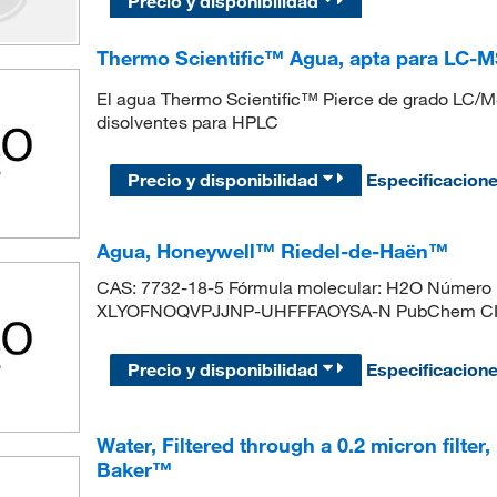
Precio y disponibilidad
Thermo Scientific™ Agua, apta para LC-
El agua Thermo Scientific™ Pierce de grado LC/MS
disolventes para HPLC
Precio y disponibilidad
Especificacion
Agua, Honeywell™ Riedel-de-Haën™
CAS: 7732-18-5 Fórmula molecular: H2O Número
XLYOFNOQVPJJNP-UHFFFAOYSA-N PubChem CID:
Precio y disponibilidad
Especificacion
Water, Filtered through a 0.2 micron fi
Baker™