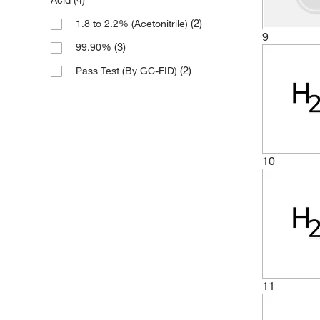
Acid
(2)
1.8 to 2.2% (Acetonitrile)
9
(3)
99.90%
(2)
Pass Test (By GC-FID)
10
11