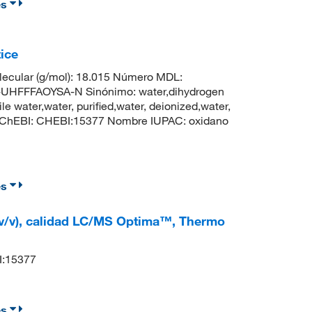
es
ice
ecular (g/mol): 18.015 Número MDL:
HFFFAOYSA-N Sinónimo: water,dihydrogen
ile water,water, purified,water, deionized,water,
 ChEBI: CHEBI:15377 Nombre IUPAC: oxidano
es
 (v/v), calidad LC/MS Optima™, Thermo
I:15377
es