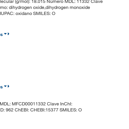
ecular (g/mol): 18.015 Número MDL: 11332 Clave
: dihydrogen oxide,dihydrogen monoxide
IUPAC: oxidano SMILES: O
es
es
 MDL: MFCD00011332 Clave InChI:
 962 ChEBI: CHEBI:15377 SMILES: O