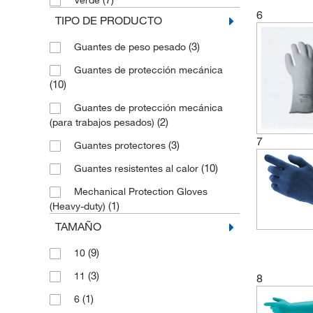
Verde
6
TIPO DE PRODUCTO
(3)
Guantes de peso pesado
Guantes de protección mecánica
(10)
Guantes de protección mecánica
(2)
(para trabajos pesados)
7
(3)
Guantes protectores
(10)
Guantes resistentes al calor
Mechanical Protection Gloves
(1)
(Heavy-duty)
TAMAÑO
(9)
10
(3)
11
8
(1)
6