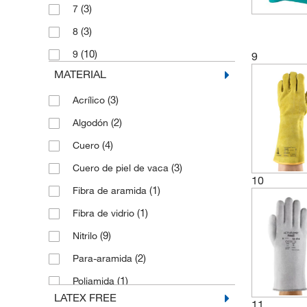
(3)
7
(3)
8
(10)
9
9
MATERIAL
(3)
Acrílico
(2)
Algodón
(4)
Cuero
(3)
Cuero de piel de vaca
10
(1)
Fibra de aramida
(1)
Fibra de vidrio
(9)
Nitrilo
(2)
Para-aramida
(1)
Poliamida
LATEX FREE
(5)
Poliéster
11