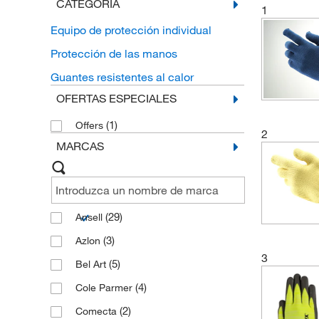
CATEGORÍA
1
Equipo de protección individual
Protección de las manos
Guantes resistentes al calor
OFERTAS ESPECIALES
(1)
Offers
2
MARCAS
(29)
Ansell
(3)
Azlon
3
(5)
Bel Art
(4)
Cole Parmer
(2)
Comecta