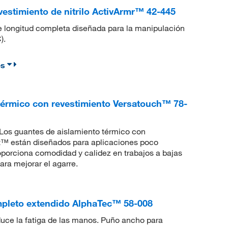
evestimiento de nitrilo ActivArmr™ 42-445
 de longitud completa diseñada para la manipulación
).
es
érmico con revestimiento Versatouch™ 78-
d. Los guantes de aislamiento térmico con
™ están diseñados para aplicaciones poco
proporciona comodidad y calidez en trabajos a bajas
ra mejorar el agarre.
mpleto extendido AlphaTec™ 58-008
duce la fatiga de las manos. Puño ancho para