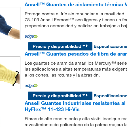
Ansell™ Guantes de aislamiento térmico
Protege contra el frío sin renunciar a la movilid
78-103 Ansell Edmont™ son ligeros y tienen un forr
proporciona comodidad y calidez en trabajos a baj
Precio y disponibilidad
Especificacion
Ansell™ Guantes pesados de fibra de ara
Los guantes de aramida amarillos Mercury™ serie
las aplicaciones a altas temperaturas más exigent
a los cortes, las roturas y la abrasión.
Precio y disponibilidad
Especificacion
Ansell Guantes industriales resistentes al
HyFlex™ 11-423 Hi-Vis
Fibras de alto rendimiento y alta visibilidad que r
revestimiento de poliuretano de la palma mejora 