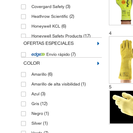
(3)
Covergard Safety
(2)
Heathrow Scientific
(6)
Honeywell KCL
4
(17)
Honeywell Safety Products
OFERTAS ESPECIALES
(6)
Mapa
(7)
Envío rápido
(1)
Marigold
COLOR
(1)
Nabertherm
(6)
Amarillo
(1)
Saint Gobain Life Sciences
(1)
Amarillo de alta visibilidad
(11)
Scilabub
5
(3)
Azul
(4)
Showa Best Gloves
(12)
Gris
(1)
Sperian Protection
(1)
Negro
(5)
Uvex
(1)
Silver
(7)