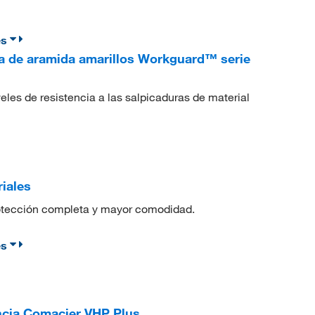
es
a de aramida amarillos Workguard™ serie
veles de resistencia a las salpicaduras de material
iales
protección completa y mayor comodidad.
es
ncia Comacier VHP Plus