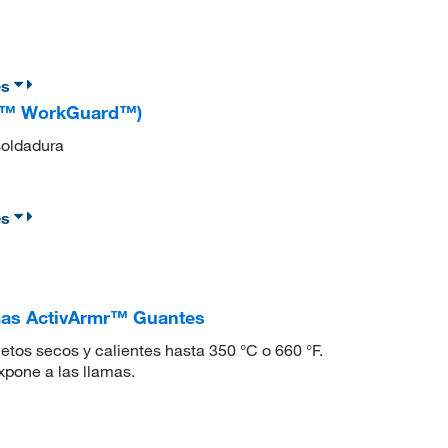
es
mr™ WorkGuard™)
soldadura
es
amas ActivArmr™ Guantes
etos secos y calientes hasta 350 °C o 660 °F.
xpone a las llamas.