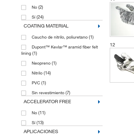
(2)
No
(24)
Sí
COATING MATERIAL
(1)
Caucho de nitrilo, poliuretano
12
Dupont™ Kevlar™ aramid fiber felt
(1)
lining
(1)
Neopreno
(14)
Nitrilo
(1)
PVC
(7)
Sin revestimiento
ACCELERATOR FREE
(11)
No
(13)
Sí
APLICACIONES