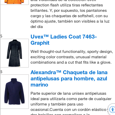
protection flash utiliza tiras reflectantes
brillantes. Y, por supuesto, los pantalones
cargo y las chaquetas de softshell, con su
óptimo ajuste, también son visibles a la luz
del día
Uvex™ Ladies Coat 7463-
5
Graphit
Well thought-out functionality, sporty design,
exciting color contrasts, unusual material
combinations and a cut that fits like a glove.
Alexandra™ Chaqueta de lana
6
antipelusas para hombre, azul
marino
Parte superior de lana unisex antipelusas
ideal para utilizarla como parte de cualquier
uniforme y también para uso
ocasional.Cuenta con un cordón elástico y
dos bolsillos con cremallera a la