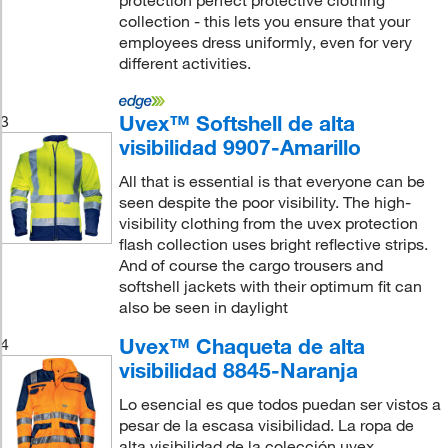
protection perfect protective clothing
collection - this lets you ensure that your
employees dress uniformly, even for very
different activities.
Uvex™ Softshell de alta
3
visibilidad 9907-Amarillo
All that is essential is that everyone can be
seen despite the poor visibility. The high-
visibility clothing from the uvex protection
flash collection uses bright reflective strips.
And of course the cargo trousers and
softshell jackets with their optimum fit can
also be seen in daylight
Uvex™ Chaqueta de alta
4
visibilidad 8845-Naranja
Lo esencial es que todos puedan ser vistos a
pesar de la escasa visibilidad. La ropa de
alta visibilidad de la colección uvex