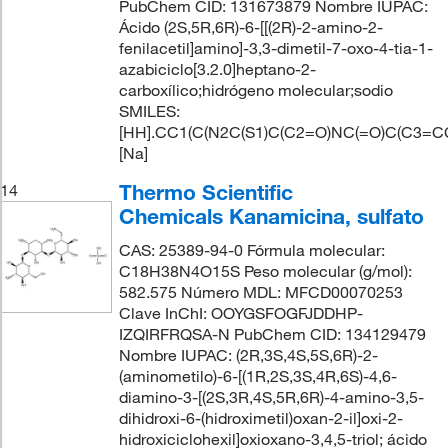
PubChem CID: 131673879 Nombre IUPAC:
Ácido (2S,5R,6R)-6-[[(2R)-2-amino-2-
fenilacetil]amino]-3,3-dimetil-7-oxo-4-tia-1-
azabiciclo[3.2.0]heptano-2-
carboxílico;hidrógeno molecular;sodio
SMILES:
[HH].CC1(C(N2C(S1)C(C2=O)NC(=O)C(C3=C
[Na]
Thermo Scientific
14
Chemicals Kanamicina, sulfato
CAS: 25389-94-0 Fórmula molecular:
C18H38N4O15S Peso molecular (g/mol):
582.575 Número MDL: MFCD00070253
Clave InChI: OOYGSFOGFJDDHP-
IZQIRFRQSA-N PubChem CID: 134129479
Nombre IUPAC: (2R,3S,4S,5S,6R)-2-
(aminometilo)-6-[(1R,2S,3S,4R,6S)-4,6-
diamino-3-[(2S,3R,4S,5R,6R)-4-amino-3,5-
dihidroxi-6-(hidroximetil)oxan-2-il]oxi-2-
hidroxiciclohexil]oxioxano-3,4,5-triol; ácido