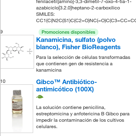
fenilacetil]amino]-3,3-dimetil-7-oxo-4-tia-1-
azabiciclo[3.2.0]heptano-2-carboxílico
SMILES:
CC1(C(N2C(S1)C(C2=O)NC(=O)C(C3=CC=CC
9
Promociones disponibles
Kanamicina, sulfato (polvo
blanco), Fisher BioReagents
Para la selección de células transformadas
que contienen gen de resistencia a
kanamicina
Gibco™ Antibiótico-
10
antimicótico (100X)
La solución contiene penicilina,
estreptomicina y anfotericina B Gibco para
impedir la contaminación de los cultivos
celulares.