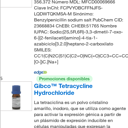
356.372 Número MDL: MFCD00069666
Clave InChI: FCPVYOBCFFNJFS-
LQDWTQKMSA-M Sinónimo:
Benzylpenicillin sodium salt PubChem CID:
23668834 ChEBI: CHEBI:51765 Nombre
IUPAC: Sodio;(2S,5R,6R)-3,3-dimetil-7-oxo-
6-[(2-fenilacetil)amino]-4-tia-1-
azabiciclo[3.2.0]heptano-2-carboxilato
SMILES:
CC1(C(N2C(S1)C(C2=O)NC(=O)CC3=CC=CC
[O-])C.[Na+]
5
Promociones disponibles
Gibco™ Tetracycline
Hydrochloride
La tetraciclina es un polvo cristalino
amarillo, inodoro, que se utiliza como agente
para activar la expresión génica a partir de
un plásmido de expresión inducible en
células manipuladas que expresan la