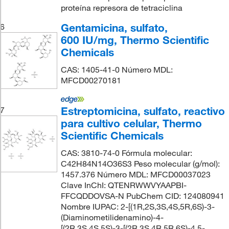
proteína represora de tetraciclina
Gentamicina, sulfato,
6
600 IU/mg, Thermo Scientific
Chemicals
CAS: 1405-41-0 Número MDL:
MFCD00270181
Estreptomicina, sulfato, reactivo
7
para cultivo celular, Thermo
Scientific Chemicals
CAS: 3810-74-0 Fórmula molecular:
C42H84N14O36S3 Peso molecular (g/mol):
1457.376 Número MDL: MFCD00037023
Clave InChI: QTENRWWVYAAPBI-
FFCQDDOVSA-N PubChem CID: 124080941
Nombre IUPAC: 2-[(1R,2S,3S,4S,5R,6S)-3-
(Diaminometilidenamino)-4-
[(2R,3S,4S,5S)-3-[(2R,3S,4R,5R,6S)-4,5-