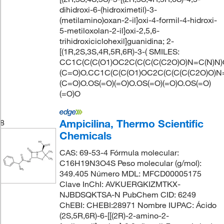
dihidroxi-6-(hidroximetil)-3-
(metilamino)oxan-2-il]oxi-4-formil-4-hidroxi-
5-metiloxolan-2-il]oxi-2,5,6-
trihidroxiciclohexil]guanidina; 2-
[(1R,2S,3S,4R,5R,6R)-3-( SMILES:
CC1C(C(C(O1)OC2C(C(C(C(C2O)O)N=C(N)N)
(C=O)O.CC1C(C(C(O1)OC2C(C(C(C(C2O)O)N
(C=O)O.OS(=O)(=O)O.OS(=O)(=O)O.OS(=O)
(=O)O
Ampicilina, Thermo Scientific
8
Chemicals
CAS: 69-53-4 Fórmula molecular:
C16H19N3O4S Peso molecular (g/mol):
349.405 Número MDL: MFCD00005175
Clave InChI: AVKUERGKIZMTKX-
NJBDSQKTSA-N PubChem CID: 6249
ChEBI: CHEBI:28971 Nombre IUPAC: Ácido
(2S,5R,6R)-6-[[(2R)-2-amino-2-