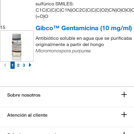
sulfúrico SMILES:
C1C(C(C(C(C1N)OC2C(C(C(C(O2)CN)O)O)O)O
(=O)O
Gibco™ Gentamicina (10 mg/ml)
15
Antibiótico soluble en agua que se purificaba
originalmente a partir del hongo
Micromonospora purpurea
1
2
3
Sobre nosotros
Atención al cliente