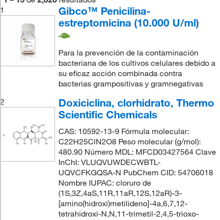
Gibco™ Penicilina-
1
estreptomicina (10.000 U/ml)
Para la prevención de la contaminación
bacteriana de los cultivos celulares debido a
su eficaz acción combinada contra
bacterias grampositivas y gramnegativas
Doxiciclina, clorhidrato, Thermo
2
Scientific Chemicals
CAS: 10592-13-9 Fórmula molecular:
C22H25ClN2O8 Peso molecular (g/mol):
480.90 Número MDL: MFCD03427564 Clave
InChI: VLUQVUWDECWBTL-
UQVCFKGQSA-N PubChem CID: 54706018
Nombre IUPAC: cloruro de
(1S,3Z,4aS,11R,11aR,12S,12aR)-3-
[amino(hidroxi)metilideno]-4a,6,7,12-
tetrahidroxi-N,N,11-trimetil-2,4,5-trioxo-