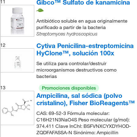
Gibco™ Sulfato de kanamicina
11
Antibiótico soluble en agua originalmente
purificado a partir de la bacteria
Streptomyces hydroscopicus
Cytiva Penicilina-estreptomicina
12
HyClone™, solución 100x
Se utiliza para controlar/destruir
microorganismos destructivos como
bacterias
13
Promociones disponibles
Ampicilina, sal sódica (polvo
cristalino), Fisher BioReagents™
CAS: 69-52-3 Fórmula molecular:
C16H21N3NaO4S Peso molecular (g/mol):
374.411 Clave InChI: BSFVNXCYXDYHOD-
ZQDFAFASSA-N Sinónimo: Ampicillin