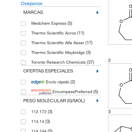
Oxepanos
MARCAS
(5)
Medchem Express
(11)
Thermo Scientific Acros
(17)
Thermo Scientific Alfa Aesar
(3)
Thermo Scientific Maybridge
2
(37)
Toronto Research Chemicals
OFERTAS ESPECIALES
(2)
Envío rápido
(5)
EncompassPreferred
PESO MOLECULAR (G/MOL)
3
(3)
112.172
(3)
114.14
(5)
114.144