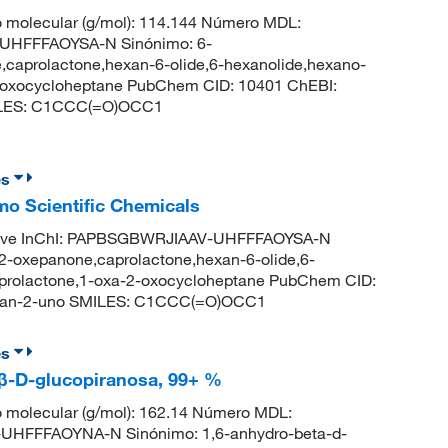
 molecular (g/mol): 114.144 Número MDL:
UHFFFAOYSA-N Sinónimo: 6-
,caprolactone,hexan-6-olide,6-hexanolide,hexano-
2-oxocycloheptane PubChem CID: 10401 ChEBI:
ILES: C1CCC(=O)OCC1
es
o Scientific Chemicals
ave InChI: PAPBSGBWRJIAAV-UHFFFAOYSA-N
2-oxepanone,caprolactone,hexan-6-olide,6-
aprolactone,1-oxa-2-oxocycloheptane PubChem CID:
pan-2-uno SMILES: C1CCC(=O)OCC1
es
-β-D-glucopiranosa, 99+ %
 molecular (g/mol): 162.14 Número MDL:
HFFFAOYNA-N Sinónimo: 1,6-anhydro-beta-d-