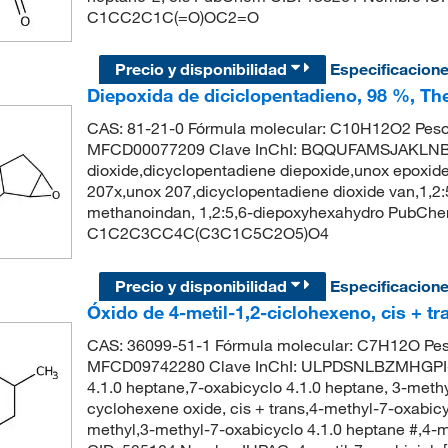
C1CC2C1C(=O)OC2=O
Precio y disponibilidad
Especificacion
Diepoxida de diciclopentadieno, 98 %, Th
CAS: 81-21-0 Fórmula molecular: C10H12O2 Peso
MFCD00077209 Clave InChI: BQQUFAMSJAKLNB-
dioxide,dicyclopentadiene diepoxide,unox epoxid
207x,unox 207,dicyclopentadiene dioxide van,1,2
methanoindan, 1,2:5,6-diepoxyhexahydro PubChe
C1C2C3CC4C(C3C1C5C2O5)O4
Precio y disponibilidad
Especificacion
Óxido de 4-metil-1,2-ciclohexeno, cis + t
CAS: 36099-51-1 Fórmula molecular: C7H12O Pes
MFCD09742280 Clave InChI: ULPDSNLBZMHGPI-U
4.1.0 heptane,7-oxabicyclo 4.1.0 heptane, 3-meth
cyclohexene oxide, cis + trans,4-methyl-7-oxabicy
methyl,3-methyl-7-oxabicyclo 4.1.0 heptane #,4-