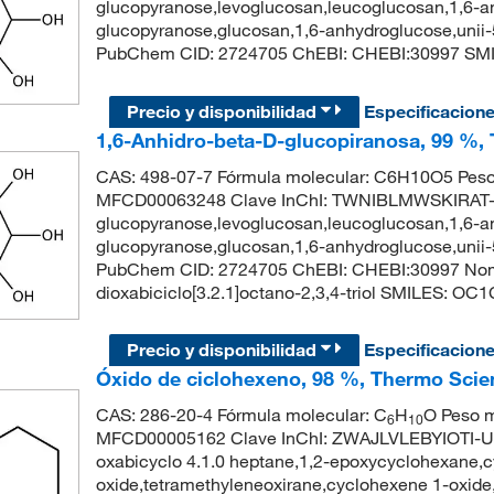
glucopyranose,levoglucosan,leucoglucosan,1,6-a
glucopyranose,glucosan,1,6-anhydroglucose,unii
PubChem CID: 2724705 ChEBI: CHEBI:30997 S
Precio y disponibilidad
Especificacion
1,6-Anhidro-beta-D-glucopiranosa, 99 %, 
CAS: 498-07-7 Fórmula molecular: C6H10O5 Peso
MFCD00063248 Clave InChI: TWNIBLMWSKIRAT-U
glucopyranose,levoglucosan,leucoglucosan,1,6-a
glucopyranose,glucosan,1,6-anhydroglucose,unii
PubChem CID: 2724705 ChEBI: CHEBI:30997 Nomb
dioxabiciclo[3.2.1]octano-2,3,4-triol SMILES: 
Precio y disponibilidad
Especificacion
Óxido de ciclohexeno, 98 %, Thermo Scien
CAS: 286-20-4 Fórmula molecular: C
H
O Peso m
6
10
MFCD00005162 Clave InChI: ZWAJLVLEBYIOTI-UH
oxabicyclo 4.1.0 heptane,1,2-epoxycyclohexane,
oxide,tetramethyleneoxirane,cyclohexene 1-oxid