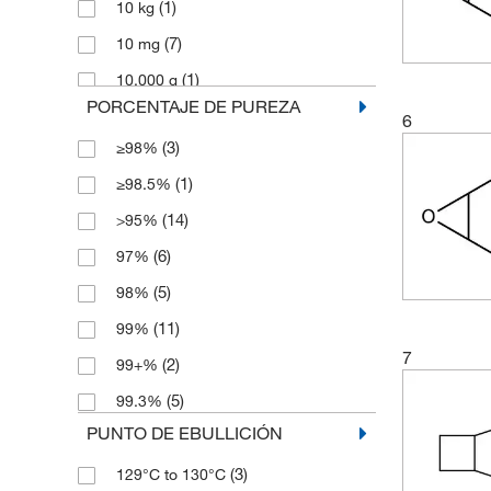
(1)
10 kg
(5)
372.45
(7)
10 mg
(3)
376.4
(1)
10,000 g
(3)
432.48
PORCENTAJE DE PUREZA
(3)
100 g
(3)
6
470.6
(3)
≥98%
(2)
100 mL
(2)
98.14
(1)
≥98.5%
(4)
100 mg
(3)
98.145
(14)
>95%
(1)
2.5 kg
(6)
97%
(1)
2.5 mg
(5)
98%
(1)
200 mg
(11)
99%
(4)
25 g
7
(2)
99+%
(3)
25 mg
(5)
99.3%
(1)
250 g
PUNTO DE EBULLICIÓN
(1)
250 mL
(3)
129°C to 130°C
(2)
250 mg