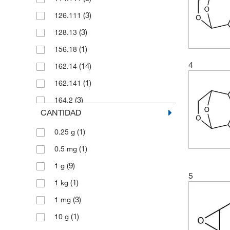
(3)
126.111
(3)
128.13
(1)
156.18
4
(14)
162.14
(1)
162.141
(3)
164.2
CANTIDAD
(2)
164.204
(1)
0.25 g
(3)
208.30
(1)
0.5 mg
(3)
266.33
(9)
1 g
(3)
280.316
5
(1)
1 kg
(3)
295.38
(3)
1 mg
(2)
356.46
(1)
10 g
(2)
360.44