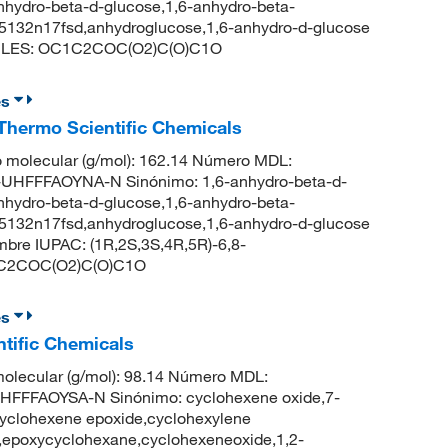
nhydro-beta-d-glucose,1,6-anhydro-beta-
-5132n17fsd,anhydroglucose,1,6-anhydro-d-glucose
MILES: OC1C2COC(O2)C(O)C1O
es
Thermo Scientific Chemicals
 molecular (g/mol): 162.14 Número MDL:
HFFFAOYNA-N Sinónimo: 1,6-anhydro-beta-d-
nhydro-beta-d-glucose,1,6-anhydro-beta-
-5132n17fsd,anhydroglucose,1,6-anhydro-d-glucose
re IUPAC: (1R,2S,3S,4R,5R)-6,8-
OC1C2COC(O2)C(O)C1O
es
tific Chemicals
olecular (g/mol): 98.14 Número MDL:
FFFAOYSA-N Sinónimo: cyclohexene oxide,7-
cyclohexene epoxide,cyclohexylene
e,epoxycyclohexane,cyclohexeneoxide,1,2-