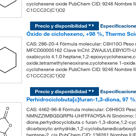
cyclohexene oxide PubChem CID: 9246 Nombre IU
C1CCC2C(C1)O2
Precio y disponibilidad
Especificacion
Óxido de ciclohexeno, +98 %, Thermo Sci
CAS: 286-20-4 Fórmula molecular: C6H10O Peso m
MFCD00005162 Clave InChI: ZWAJLVLEBYIOTI-UH
oxabicyclo 4.1.0 heptane,1,2-epoxycyclohexane,
oxide,tetramethyleneoxirane,cyclohexene 1-oxid
cyclohexene oxide PubChem CID: 9246 Nombre IU
C1CCC2C(C1)O2
Precio y disponibilidad
Especificacion
Perhidrociclobuta[c]furan-1,3-diona, 97 
CAS: 4462-96-8 Fórmula molecular: C6H6O3 Peso m
NMNZZIMBGSGRPN-UHFFFAOYSA-N Sinónimo: 3-ox
dione,perhydrocyclobuta c furan-1,3-dione,1,2-cy
dicarboxylic anhydride,1,2-cyclobutanedicarboxyl
heptane-2, cis PubChem CID: 138261 Nombre IUPA