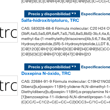
[C@@]3(C)C[C@@H]4O[C@]24[C@@]5(C)C=CC(=
Precio y disponibilidad
Especificacion
5alfa-hidroxitriptoluro, TRC
CAS: 583028-68-6 Fórmula molecular: C20 H24 O7 
(3bR,4aS,5aS,6R,6aR,7aS,7bS,8aS,8bS)-3b,4,4a,6,
methyl-6a-(1-methylethyl)trisoxireno[4b,5:6,7:8a,9
Hydroxytryptolide,(5R)-5-Hydroxytriptolide,LLDT 
[C@]12O[C@H]1[C@@H]3O[C@@]34[C@@]5(C)C
[C@]5(O)C[C@@H]7O[C@]47[C@@H]2O
Precio y disponibilidad
Especificacion
Doxepina N-óxido, TRC
CAS: 22684-91-9 Fórmula molecular: C19H21NO2 P
Dibenz[b,e]oxepin-11(6H)-ylidene-N,N-dimethyl-
Diethyldibenz[b,d]oxepin-11(6H),α-propylamine N
[1]benzoxepina-11-ilideno)-N,N-dimetilpropan-1-
(C)CC/C=C1C2=C(C=CC=C2)OCC3=C/1C=CC=