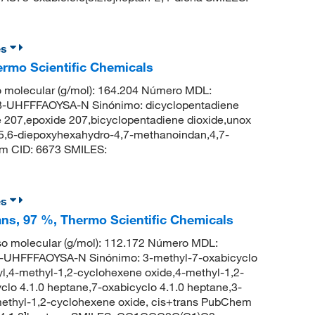
es
ermo Scientific Chemicals
 molecular (g/mol): 164.204 Número MDL:
UHFFFAOYSA-N Sinónimo: dicyclopentadiene
e 207,epoxide 207,bicyclopentadiene dioxide,unox
:5,6-diepoxyhexahydro-4,7-methanoindan,4,7-
m CID: 6673 SMILES:
es
rans, 97 %, Thermo Scientific Chemicals
o molecular (g/mol): 112.172 Número MDL:
HFFFAOYSA-N Sinónimo: 3-methyl-7-oxabicyclo
yl,4-methyl-1,2-cyclohexene oxide,4-methyl-1,2-
clo 4.1.0 heptane,7-oxabicyclo 4.1.0 heptane,3-
methyl-1,2-cyclohexene oxide, cis+trans PubChem