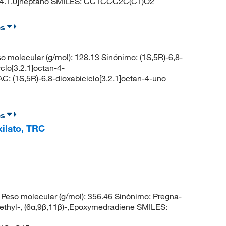
lo[4.1.0]heptano SMILES: CC1CCC2C(C1)O2
es
molecular (g/mol): 128.13 Sinónimo: (1S,5R)-6,8-
clo[3.2.1]octan-4-
 (1S,5R)-6,8-dioxabiciclo[3.2.1]octan-4-uno
es
xilato, TRC
eso molecular (g/mol): 356.46 Sinónimo: Pregna-
ethyl-, (6α,9β,11β)-,Epoxymedradiene SMILES: