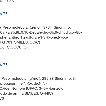
O)C=C15
es
Peso molecular (g/mol): 376.4 Sinónimo:
6a,7a,7b,8b,9,10-Decahydro-3b,6-dihydroxy-8b-
]phenanthro[1,2-c]furan-1(3H)-one,(-)-5α-
8,PG 701; SMILES: CC(C)
CC6=C(COC6=O)
es
eso molecular (g/mol): 295.38 Sinónimo: 3-
1-propanamine N-Oxide,N,N-
-Oxide; Nombre IUPAC: 3-(6H-benzo[c]
óxido de amina SMILES: O=N(C)
C3