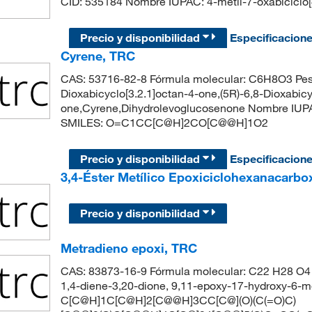
CID: 535184 Nombre IUPAC: 4-metil-7-oxabicic
Precio y disponibilidad
Especificacion
Cyrene, TRC
CAS: 53716-82-8 Fórmula molecular: C6H8O3 Peso 
Dioxabicyclo[3.2.1]octan-4-one,(5R)-6,8-Dioxabicy
one,Cyrene,Dihydrolevoglucosenone Nombre IUPAC:
SMILES: O=C1CC[C@H]2CO[C@@H]1O2
Precio y disponibilidad
Especificacion
3,4-Éster Metílico Epoxiciclohexanacarbo
Precio y disponibilidad
Metradieno epoxi, TRC
CAS: 83873-16-9 Fórmula molecular: C22 H28 O4 P
1,4-diene-3,20-dione, 9,11-epoxy-17-hydroxy-6-m
C[C@H]1C[C@H]2[C@@H]3CC[C@](O)(C(=O)C)