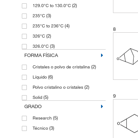
(2)
129.0°C to 130.0°C
(2)
2500 g
(3)
235°C
(6)
5 g
(4)
235°C to 236°C
(5)
5 mg
8
(2)
326°C
(1)
50 mL
(3)
326.0°C
(4)
50 mg
FORMA FÍSICA
(2)
500 g
(2)
Cristales o polvo de cristalina
(1)
500 mL
(6)
Líquido
(4)
500 mg
(2)
Polvo cristalino o cristales
9
(5)
Solid
GRADO
(5)
Research
(3)
Técnico