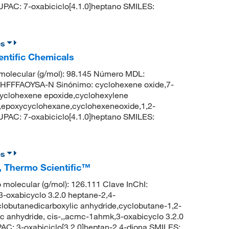
PAC: 7-oxabiciclo[4.1.0]heptano SMILES:
es
entific Chemicals
olecular (g/mol): 98.145 Número MDL:
FFFAOYSA-N Sinónimo: cyclohexene oxide,7-
cyclohexene epoxide,cyclohexylene
e,epoxycyclohexane,cyclohexeneoxide,1,2-
PAC: 7-oxabiciclo[4.1.0]heptano SMILES:
es
%, Thermo Scientific™
olecular (g/mol): 126.111 Clave InChI:
abicyclo 3.2.0 heptane-2,4-
clobutanedicarboxylic anhydride,cyclobutane-1,2-
ic anhydride, cis-,,acmc-1ahmk,3-oxabicyclo 3.2.0
C: 3-oxabiciclo[3.2.0]heptan-2,4-diona SMILES: