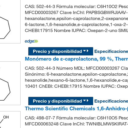
CAS: 502-44-3 Fórmula molecular: C6H10O2 Peso
MFCD00003267 Clave InChI: PAPBSGBWRJIAAV-
hexanolactone,epsilon-caprolactone,2-oxepanone
6-lactone,1,6-hexanolide,e-caprolactone,1-oxa-
CHEBI:17915 Nombre IUPAC: Oxepan-2-uno SM
Precio y disponibilidad
Especificacion
Monómero de ε-caprolactona, 99 %, Therm
CAS: 502-44-3 Número MDL: MFCD00003267 Cl
Sinónimo: 6-hexanolactone,epsilon-caprolactone,
hexanolide,hexano-6-lactone,1,6-hexanolide,e-c
10401 ChEBI: CHEBI:17915 Nombre IUPAC: Oxe
Precio y disponibilidad
Especificacion
Thermo Scientific Chemicals 1,6-Anhidro
CAS: 498-07-7 Fórmula molecular: C6H10O5 Peso
MFCD00063248 Clave InChI: TWNIBLMWSKIRAT-U