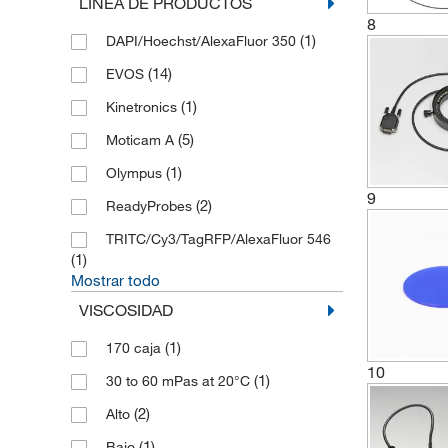
LÍNEA DE PRODUCTOS
(2)
Thermo Scientific
8
(1)
(1)
DAPI/Hoechst/AlexaFluor 350
Thermo Scientific Alfa Aesar
(14)
(1)
EVOS
ULS Unity Lab Services
(1)
(9)
Kinetronics
Vision Engineering
(5)
(261)
Moticam A
Zeiss
(1)
Olympus
9
(2)
ReadyProbes
TRITC/Cy3/TagRFP/AlexaFluor 546
(1)
Mostrar todo
VISCOSIDAD
(1)
170 caja
10
(1)
30 to 60 mPas at 20°C
(2)
Alto
(1)
Bajo