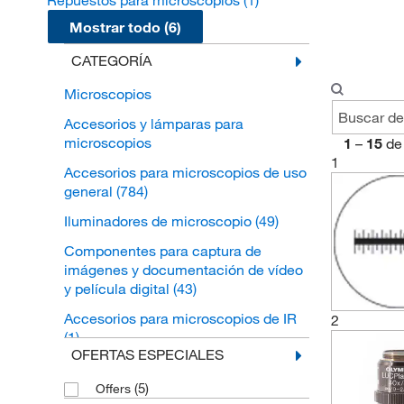
Repuestos para microscopios
(1)
Mostrar todo (6)
CATEGORÍA
Microscopios
Accesorios y lámparas para
microscopios
1
–
15
de
1
Accesorios para microscopios de uso
general
(784)
Iluminadores de microscopio
(49)
Componentes para captura de
imágenes y documentación de vídeo
y película digital
(43)
Accesorios para microscopios de IR
2
(1)
OFERTAS ESPECIALES
Película para cámara de microscopía
(1)
(5)
Offers