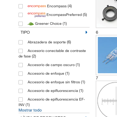
(4)
Encompass
(1)
Honeywell Fluka
(5)
EncompassPreferred
(16)
Invitrogen
(1)
Greener Choice
(4)
Karl Hecht
TIPO
6
(3)
Kartell
(5)
Kern Sohn
(6)
Abrazadera de soporte
(18)
Leica Microsystems
Accesorio conectable de contraste
(2)
de fase
(9)
Medline Scientific
(1)
Accesorio de campo oscuro
(302)
Motic
(1)
Accesorio de enfoque
(91)
Olympus
7
(1)
Accesorio de enfoque sin filtros
(1)
Porcelaines Avignon
(1)
Accesorio de epifluorescencia
(115)
Schott Fiber Optics
Accesorio de epifluorescencia EF-
(1)
Speirs Robertson
(1)
INV
Mostrar todo
(1)
Thermo APD Consumables