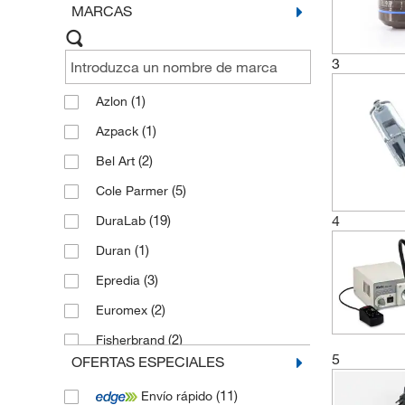
MARCAS
Repuestos para microscopios
(1)
3
(1)
Azlon
(1)
Azpack
(2)
Bel Art
(5)
Cole Parmer
4
(19)
DuraLab
(1)
Duran
(3)
Epredia
(2)
Euromex
(2)
Fisherbrand
5
OFERTAS ESPECIALES
(1)
Fluka
(11)
Envío rápido
(1)
Hamilton