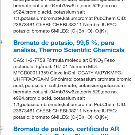
bromate dot,unii-04mb35w6za,ccris 529,eec no.
e924,bromic acid, potassium salt
1:1,potassiumbromate,kaliumbromat PubChem CID:
23673461 ChEBI: CHEBI:38211 Nombre IUPAC:
potasio; bromato SMILES: [O-]Br(=O)=O.[K+]
Bromato de potasio, 99,5 %, para
4
análisis, Thermo Scientific Chemicals
CAS: 1-2-7758 Fórmula molecular: BrKO
Peso
3
molecular (g/mol): 167.01 Número MDL:
MFCD00011359 Clave InChI: OCATYIAKPYKMPG-
UHFFFAOYSA-M Sinónimo: potassium bromate,bromic
acid, potassium salt,bromate, potassium,potassium
bromate dot,unii-04mb35w6za,ccris 529,eec no.
e924,bromic acid, potassium salt
1:1,potassiumbromate,kaliumbromat PubChem CID:
23673461 ChEBI: CHEBI:38211 Nombre IUPAC:
potasio; bromato SMILES: [O-]Br(=O)=O.[K+]
Bromato de potasio, certificado AR
5