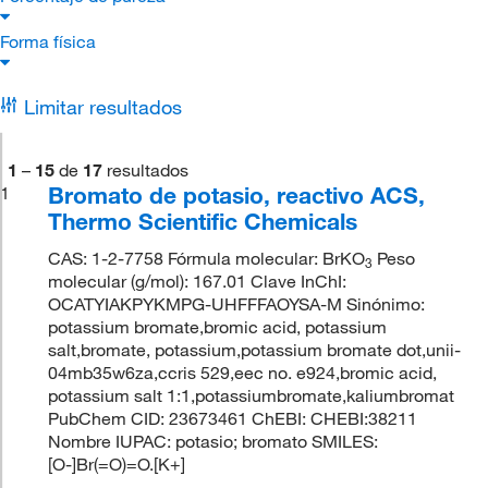
Forma física
Limitar resultados
1
–
15
de
17
resultados
Bromato de potasio, reactivo ACS,
1
Thermo Scientific Chemicals
CAS: 1-2-7758 Fórmula molecular: BrKO
Peso
3
molecular (g/mol): 167.01 Clave InChI:
OCATYIAKPYKMPG-UHFFFAOYSA-M Sinónimo:
potassium bromate,bromic acid, potassium
salt,bromate, potassium,potassium bromate dot,unii-
04mb35w6za,ccris 529,eec no. e924,bromic acid,
potassium salt 1:1,potassiumbromate,kaliumbromat
PubChem CID: 23673461 ChEBI: CHEBI:38211
Nombre IUPAC: potasio; bromato SMILES:
[O-]Br(=O)=O.[K+]