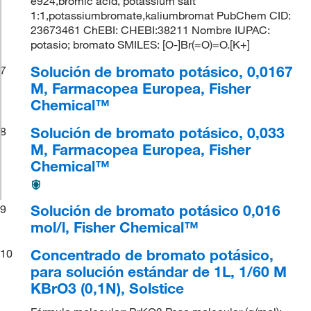
e924,bromic acid, potassium salt
1:1,potassiumbromate,kaliumbromat PubChem CID:
23673461 ChEBI: CHEBI:38211 Nombre IUPAC:
potasio; bromato SMILES: [O-]Br(=O)=O.[K+]
Solución de bromato potásico, 0,0167
7
M, Farmacopea Europea, Fisher
Chemical™
Solución de bromato potásico, 0,033
8
M, Farmacopea Europea, Fisher
Chemical™
Solución de bromato potásico 0,016
9
mol/l, Fisher Chemical™
Concentrado de bromato potásico,
10
para solución estándar de 1L, 1/60 M
KBrO3 (0,1N), Solstice