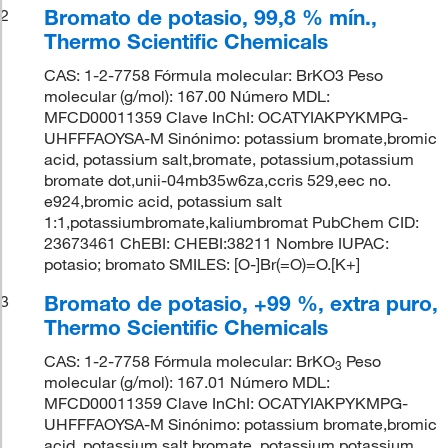
Bromato de potasio, 99,8 % mín.,
2
Thermo Scientific Chemicals
CAS: 1-2-7758 Fórmula molecular: BrKO3 Peso
molecular (g/mol): 167.00 Número MDL:
MFCD00011359 Clave InChI: OCATYIAKPYKMPG-
UHFFFAOYSA-M Sinónimo: potassium bromate,bromic
acid, potassium salt,bromate, potassium,potassium
bromate dot,unii-04mb35w6za,ccris 529,eec no.
e924,bromic acid, potassium salt
1:1,potassiumbromate,kaliumbromat PubChem CID:
23673461 ChEBI: CHEBI:38211 Nombre IUPAC:
potasio; bromato SMILES: [O-]Br(=O)=O.[K+]
Bromato de potasio, +99 %, extra puro,
3
Thermo Scientific Chemicals
CAS: 1-2-7758 Fórmula molecular: BrKO
Peso
3
molecular (g/mol): 167.01 Número MDL:
MFCD00011359 Clave InChI: OCATYIAKPYKMPG-
UHFFFAOYSA-M Sinónimo: potassium bromate,bromic
acid, potassium salt,bromate, potassium,potassium