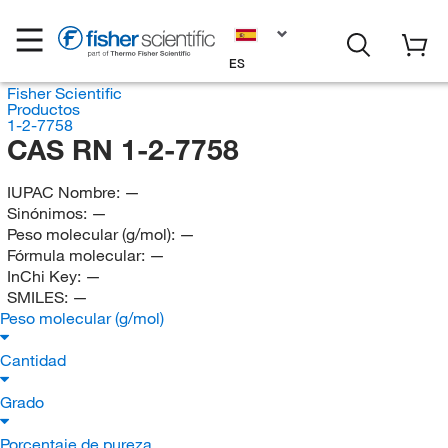
ES
Fisher Scientific
Productos
1-2-7758
CAS RN 1-2-7758
IUPAC Nombre:
—
Sinónimos:
—
Peso molecular (g/mol):
—
Fórmula molecular:
—
InChi Key:
—
SMILES:
—
Peso molecular (g/mol)
Cantidad
Grado
Porcentaje de pureza