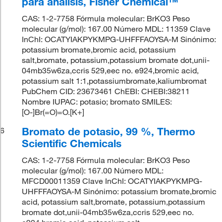
para análisis, Fisher Chemical™
CAS: 1-2-7758 Fórmula molecular: BrKO3 Peso
molecular (g/mol): 167.00 Número MDL: 11359 Clave
InChI: OCATYIAKPYKMPG-UHFFFAOYSA-M Sinónimo:
potassium bromate,bromic acid, potassium
salt,bromate, potassium,potassium bromate dot,unii-
04mb35w6za,ccris 529,eec no. e924,bromic acid,
potassium salt 1:1,potassiumbromate,kaliumbromat
PubChem CID: 23673461 ChEBI: CHEBI:38211
Nombre IUPAC: potasio; bromato SMILES:
[O-]Br(=O)=O.[K+]
Bromato de potasio, 99 %, Thermo
6
Scientific Chemicals
CAS: 1-2-7758 Fórmula molecular: BrKO3 Peso
molecular (g/mol): 167.00 Número MDL:
MFCD00011359 Clave InChI: OCATYIAKPYKMPG-
UHFFFAOYSA-M Sinónimo: potassium bromate,bromic
acid, potassium salt,bromate, potassium,potassium
bromate dot,unii-04mb35w6za,ccris 529,eec no.