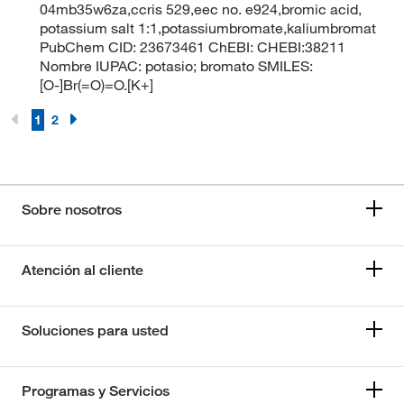
04mb35w6za,ccris 529,eec no. e924,bromic acid,
potassium salt 1:1,potassiumbromate,kaliumbromat
PubChem CID: 23673461 ChEBI: CHEBI:38211
Nombre IUPAC: potasio; bromato SMILES:
[O-]Br(=O)=O.[K+]
1
2
Sobre nosotros
Atención al cliente
Soluciones para usted
Programas y Servicios