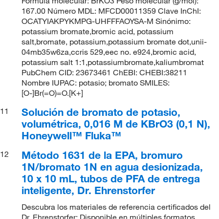
Fórmula molecular: BrKO3 Peso molecular (g/mol):
167.00 Número MDL: MFCD00011359 Clave InChI:
OCATYIAKPYKMPG-UHFFFAOYSA-M Sinónimo:
potassium bromate,bromic acid, potassium
salt,bromate, potassium,potassium bromate dot,unii-
04mb35w6za,ccris 529,eec no. e924,bromic acid,
potassium salt 1:1,potassiumbromate,kaliumbromat
PubChem CID: 23673461 ChEBI: CHEBI:38211
Nombre IUPAC: potasio; bromato SMILES:
[O-]Br(=O)=O.[K+]
Solución de bromato de potasio,
11
volumétrica, 0,016 M de KBrO3 (0,1 N),
Honeywell™ Fluka™
Método 1631 de la EPA, bromuro
12
1N/bromato 1N en agua desionizada,
10 x 10 mL, tubos de PFA de entrega
inteligente, Dr. Ehrenstorfer
Descubra los materiales de referencia certificados del
Dr. Ehrenstorfer: Disponible en múltiples formatos,