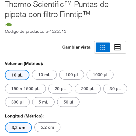
Thermo Scientific™ Puntas de
pipeta con filtro Finntip™
Código de producto.
p-4525513
Cambiar vista
Volumen (métrico):
10 mL
100 μl
1000 μl
10 μL
150 a 1500 μL
20 μL
200 μL
30 μL
300 μl
5 mL
50 μl
Longitud (métrico):
5,2 cm
3,2 cm