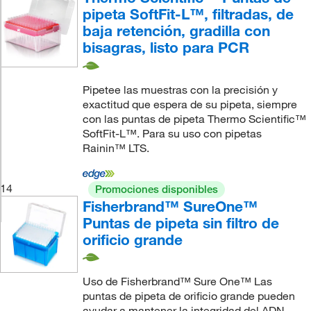
pipeta SoftFit-L™, filtradas, de
baja retención, gradilla con
bisagras, listo para PCR
Pipetee las muestras con la precisión y
exactitud que espera de su pipeta, siempre
con las puntas de pipeta Thermo Scientific™
SoftFit-L™. Para su uso con pipetas
Rainin™ LTS.
14
Promociones disponibles
Fisherbrand™ SureOne™
Puntas de pipeta sin filtro de
orificio grande
Uso de Fisherbrand™ Sure One™ Las
puntas de pipeta de orificio grande pueden
ayudar a mantener la integridad del ADN