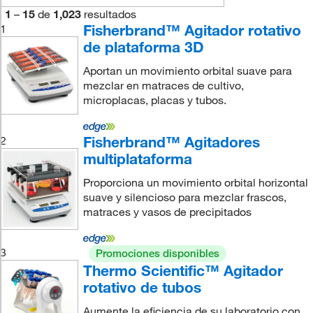
1
–
15
de
1,023
resultados
Fisherbrand™ Agitador rotativo
1
de plataforma 3D
Aportan un movimiento orbital suave para
mezclar en matraces de cultivo,
microplacas, placas y tubos.
Fisherbrand™ Agitadores
2
multiplataforma
Proporciona un movimiento orbital horizontal
suave y silencioso para mezclar frascos,
matraces y vasos de precipitados
3
Promociones disponibles
Thermo Scientific™ Agitador
rotativo de tubos
Aumente la eficiencia de su laboratorio con