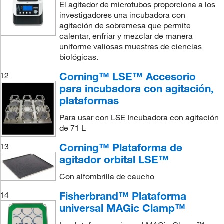
El agitador de microtubos proporciona a los
investigadores una incubadora con
agitación de sobremesa que permite
calentar, enfriar y mezclar de manera
uniforme valiosas muestras de ciencias
biológicas.
Corning™ LSE™ Accesorio
12
para incubadora con agitación,
plataformas
Para usar con LSE Incubadora con agitación
de 71 L
Corning™ Plataforma de
13
agitador orbital LSE™
Con alfombrilla de caucho
Fisherbrand™ Plataforma
14
universal MAGic Clamp™