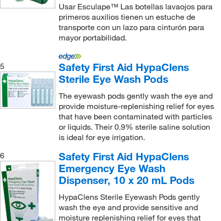
Usar Esculape™ Las botellas lavaojos para
primeros auxilios tienen un estuche de
transporte con un lazo para cinturón para
mayor portabilidad.
Safety First Aid HypaClens
5
Sterile Eye Wash Pods
The eyewash pods gently wash the eye and
provide moisture-replenishing relief for eyes
that have been contaminated with particles
or liquids. Their 0.9% sterile saline solution
is ideal for eye irrigation.
Safety First Aid HypaClens
6
Emergency Eye Wash
Dispenser, 10 x 20 mL Pods
HypaClens Sterile Eyewash Pods gently
wash the eye and provide sensitive and
moisture replenishing relief for eyes that