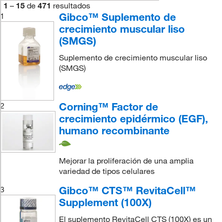
1
–
15
de
471
resultados
Gibco™ Suplemento de
1
crecimiento muscular liso
(SMGS)
Suplemento de crecimiento muscular liso
(SMGS)
Corning™ Factor de
2
crecimiento epidérmico (EGF),
humano recombinante
Mejorar la proliferación de una amplia
variedad de tipos celulares
Gibco™ CTS™ RevitaCell™
3
Supplement (100X)
El suplemento RevitaCell CTS (100X) es un