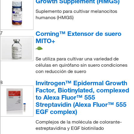
Growth Supplement (HMGS)
Suplemento para cultivar melanocitos
humanos (HMGS)
Corning™ Extensor de suero
7
MITO+
Se utiliza para cultivar una variedad de
células en quirófano sin suero condiciones
con reducción de suero
Invitrogen™ Epidermal Growth
8
Factor, Biotinylated, complexed
to Alexa Fluor™ 555
Streptavidin (Alexa Fluor™ 555
EGF complex)
Complejos de la molécula de colorante-
estreptavidina y EGF biotinilado