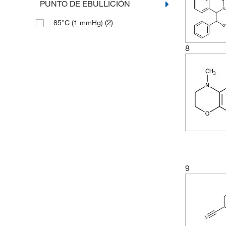
PUNTO DE EBULLICIÓN
(3)
235.283
(2)
85°C (1 mmHg)
(1)
236.227
(3)
241.757
8
(3)
242.659
(3)
242.66
(3)
246.233
(2)
247.69
(3)
249.3056
(2)
253.30
(3)
255.74
9
(1)
259.23
(2)
261.13
(4)
267.126