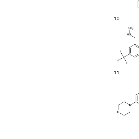
(2)
267.13
(1)
274.29
10
(3)
275.16
(2)
275.227
(2)
279.118
(2)
279.687
(3)
289.116
11
(3)
289.18
(3)
289.182
(3)
291.3
(2)
307.172
(1)
310.114
(2)
311.35
(3)
317.19