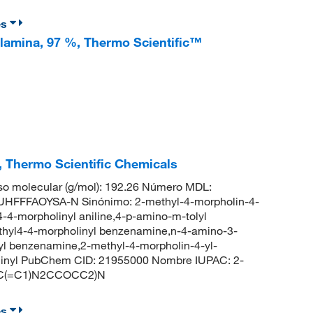
es
cilamina, 97 %, Thermo Scientific™
, Thermo Scientific Chemicals
so molecular (g/mol): 192.26 Número MDL:
HFFFAOYSA-N Sinónimo: 2-methyl-4-morpholin-4-
4-4-morpholinyl aniline,4-p-amino-m-tolyl
ethyl4-4-morpholinyl benzenamine,n-4-amino-3-
yl benzenamine,2-methyl-4-morpholin-4-yl-
linyl PubChem CID: 21955000 Nombre IUPAC: 2-
C=CC(=C1)N2CCOCC2)N
es