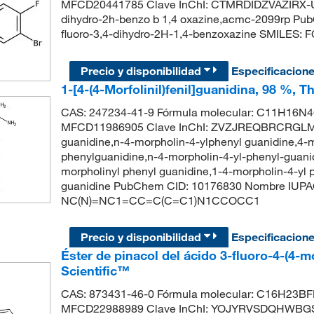
MFCD20441785 Clave InChI: CTMRDIDZVAZIRX-UH
dihydro-2h-benzo b 1,4 oxazine,acmc-2099rp P
fluoro-3,4-dihydro-2H-1,4-benzoxazine SMILE
Precio y disponibilidad
Especificacion
1-[4-(4-Morfolinil)fenil]guanidina, 98 %, 
CAS: 247234-41-9 Fórmula molecular: C11H16N4O
MFCD11986905 Clave InChI: ZVZJREQBRCRGLM-
guanidine,n-4-morpholin-4-ylphenyl guanidine,4-
phenylguanidine,n-4-morpholin-4-yl-phenyl-guanid
morpholinyl phenyl guanidine,1-4-morpholin-4-yl 
guanidine PubChem CID: 10176830 Nombre IUPAC: 
NC(N)=NC1=CC=C(C=C1)N1CCOCC1
Precio y disponibilidad
Especificacion
Éster de pinacol del ácido 3-fluoro-4-(4-
Scientific™
CAS: 873431-46-0 Fórmula molecular: C16H23BFN
MFCD22988989 Clave InChI: YOJYRVSDQHWBGS-U