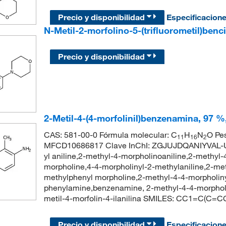
Precio y disponibilidad
Especificacion
N-Metil-2-morfolino-5-(trifluorometil)ben
Precio y disponibilidad
2-Metil-4-(4-morfolinil)benzenamina, 97 %
CAS: 581-00-0 Fórmula molecular: C
H
N
O Pe
11
16
2
MFCD10686817 Clave InChI: ZGJUJDQANIYVAL-U
yl aniline,2-methyl-4-morpholinoaniline,2-methyl-
morpholine,4-4-morpholinyl-2-methylaniline,2-m
methylphenyl morpholine,2-methyl-4-4-morpholin
phenylamine,benzenamine, 2-methyl-4-4-morpho
metil-4-morfolin-4-ilanilina SMILES: CC1=C(
Precio y disponibilidad
Especificacion