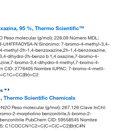
xazina, 95 %, Thermo Scientific™
 Peso molecular (g/mol): 228.09 Número MDL:
UHFFFAOYSA-N Sinónimo: 7-bromo-4-methyl-3,4-
-4-methyl-2h-1,4-benzoxazine,2h-1,4-benzoxazine,
,4-dihydro-2h-benzo b 1,4 oxazine,7-bromo-4-
azine,7-bromo-3,4-dihydro-4-methyl,7-bromo-4-
em CID: 2776405 Nombre IUPAC: 7-bromo-4-metil-
C2=C1C=CC(Br)=C2
es
%, Thermo Scientific Chemicals
2O Peso molecular (g/mol): 267.126 Clave InChI:
mo-2-morpholino benzonitrile,5-bromo-2-
l benzonitrile PubChem CID: 59558545 Nombre
SMILES: C1COCCN1C2=C(C=C(C=C2)Br)C#N