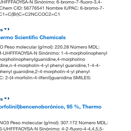
FFFAOYSA-N Sinónimo: 6-bromo-7-fluoro-3,4-
ubChem CID: 56776541 Nombre IUPAC: 6-bromo-7-
S: FC1=C(Br)C=C2NCCOC2=C1
es
Thermo Scientific Chemicals
 Peso molecular (g/mol): 220.28 Número MDL:
UHFFFAOYSA-N Sinónimo: 1-4-morpholinophenyl
morpholinophenylguanidine,4-morpholino
ine,n-4-morpholin-4-yl phenyl guanidine,1-4-4-
phenyl guanidine,2-4-morpholin-4-yl phenyl
2-(4-morfolin-4-ilfenil)guanidina SMILES:
es
morfolinil)bencenoborónico, 95 %, Thermo
O3 Peso molecular (g/mol): 307.172 Número MDL:
HFFFAOYSA-N Sinónimo: 4-2-fluoro-4-4,4,5,5-