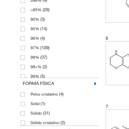
(4)
≥98%
(4)
5 mg
(3)
207.229
(29)
>95%
(1)
50 g
(3)
208.217
(3)
90%
(8)
50 mg
(2)
211.689
(14)
95%
(1)
500 mg
(4)
214.062
6
(4)
96%
(3)
220.28
(109)
97%
(3)
220.29
(37)
98%
(3)
222.31
(2)
98+%
(3)
224.216
(5)
99%
(3)
226.207
FORMA FÍSICA
(6)
226.21
(4)
Polvo cristalino
(2)
226.66
(1)
Solid
7
(2)
228.09
(31)
Sólido
(2)
232.05
(2)
Sólido cristalino
(4)
235.046