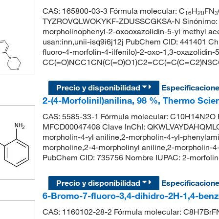
CAS: 165800-03-3 Fórmula molecular: C
H
FN
16
20
3
TYZROVQLWOKYKF-ZDUSSCGKSA-N Sinónimo: linez
morpholinophenyl-2-oxooxazolidin-5-yl methyl acet
usan:inn,unii-isq9i6j12j PubChem CID: 441401 Ch
fluoro-4-morfolin-4-ilfenilo)-2-oxo-1,3-oxazolidin
CC(=O)NCC1CN(C(=O)O1)C2=CC(=C(C=C2)N3
Precio y disponibilidad
Especificacion
2-(4-Morfolinil)anilina, 98 %, Thermo Scie
CAS: 5585-33-1 Fórmula molecular: C10H14N2O P
MFCD00047408 Clave InChI: QKWLVAYDAHQMLG-U
morpholin-4-yl aniline,2-morpholin-4-yl-phenylam
morpholine,2-4-morpholinyl aniline,2-morpholi
PubChem CID: 735756 Nombre IUPAC: 2-morfol
Precio y disponibilidad
Especificacion
6-Bromo-7-fluoro-3,4-dihidro-2H-1,4-benz
CAS: 1160102-28-2 Fórmula molecular: C8H7BrFN