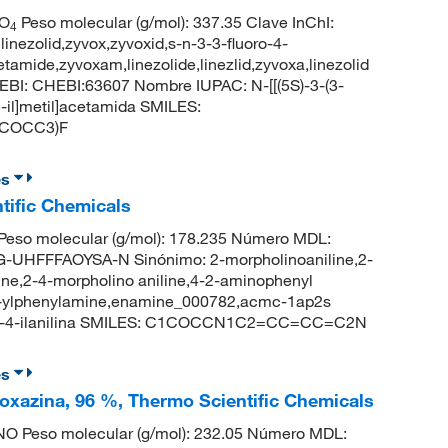
O
Peso molecular (g/mol): 337.35 Clave InChI:
4
olid,zyvox,zyvoxid,s-n-3-3-fluoro-4-
amide,zyvoxam,linezolide,linezlid,zyvoxa,linezolid
EBI: CHEBI:63607 Nombre IUPAC: N-[[(5S)-3-(3-
-5-il]metil]acetamida SMILES:
CCOCC3)F
es
ntific Chemicals
eso molecular (g/mol): 178.235 Número MDL:
HFFFAOYSA-N Sinónimo: 2-morpholinoaniline,2-
ine,2-4-morpholino aniline,4-2-aminophenyl
n-4-ylphenylamine,enamine_000782,acmc-1ap2s
in-4-ilanilina SMILES: C1COCCN1C2=CC=CC=C2N
es
oxazina, 96 %, Thermo Scientific Chemicals
O Peso molecular (g/mol): 232.05 Número MDL: