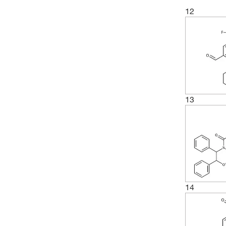
(3)
317.192
12
(2)
319.36
(2)
323.62
(3)
327.76
(2)
333.34
(10)
337.35
13
(2)
353.35
(2)
353.42
(2)
357.18
(2)
367.48
(3)
374.38
14
(2)
377.48
(4)
387.44
(3)
401.44