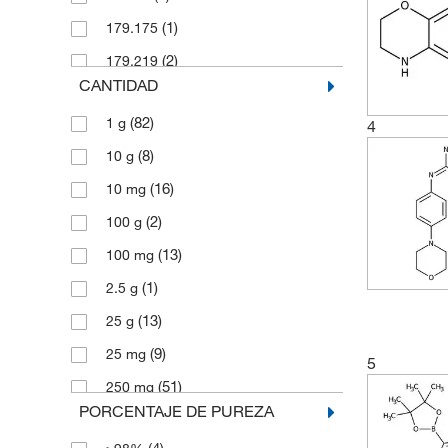
(1)
179.175
(2)
179.219
CANTIDAD
(6)
179.22
(82)
1 g
4
(4)
180.163
(8)
10 g
(4)
188.23
(16)
10 mg
(6)
191.23
(2)
100 g
(2)
191.274
(13)
100 mg
(5)
192.26
(1)
2.5 g
(4)
193.202
(13)
25 g
(8)
193.25
(9)
25 mg
(2)
195.237
5
(51)
250 mg
(2)
199.68
PORCENTAJE DE PUREZA
(35)
5 g
(3)
207.04