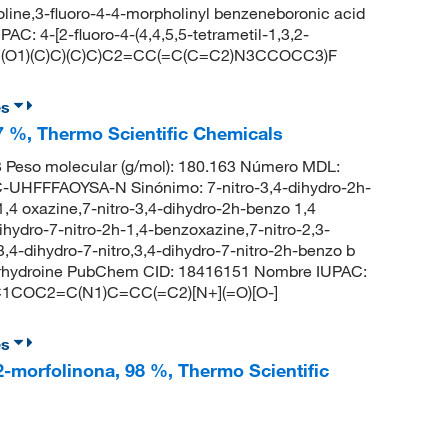
oline,3-fluoro-4-4-morpholinyl benzeneboronic acid
: 4-[2-fluoro-4-(4,4,5,5-tetrametil-1,3,2-
OC(C(O1)(C)C)(C)C)C2=CC(=C(C=C2)N3CCOCC3)F
es
97 %, Thermo Scientific Chemicals
Peso molecular (g/mol): 180.163 Número MDL:
HFFFAOYSA-N Sinónimo: 7-nitro-3,4-dihydro-2h-
,4 oxazine,7-nitro-3,4-dihydro-2h-benzo 1,4
ihydro-7-nitro-2h-1,4-benzoxazine,7-nitro-2,3-
,4-dihydro-7-nitro,3,4-dihydro-7-nitro-2h-benzo b
perhydroine PubChem CID: 18416151 Nombre IUPAC:
: C1COC2=C(N1)C=CC(=C2)[N+](=O)[O-]
es
l-2-morfolinona, 98 %, Thermo Scientific