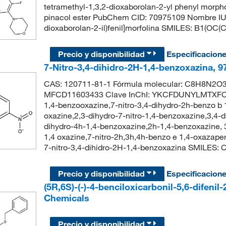
tetramethyl-1,3,2-dioxaborolan-2-yl phenyl morph
pinacol ester PubChem CID: 70975109 Nombre IUPAC
dioxaborolan-2-il)fenil]morfolina SMILES: B1(
Precio y disponibilidad
Especificacion
7-Nitro-3,4-dihidro-2H-1,4-benzoxazina, 
CAS: 120711-81-1 Fórmula molecular: C8H8N2O3 
MFCD11603433 Clave InChI: YKCFDUNYLMTXFC-U
1,4-benzooxazine,7-nitro-3,4-dihydro-2h-benzo b 1
oxazine,2,3-dihydro-7-nitro-1,4-benzoxazine,3,4-d
dihydro-4h-1,4-benzoxazine,2h-1,4-benzoxazine, 3
1,4 oxazine,7-nitro-2h,3h,4h-benzo e 1,4-oxaza
7-nitro-3,4-dihidro-2H-1,4-benzoxazina SMILES
Precio y disponibilidad
Especificacion
(5R,6S)-(-)-4-benciloxicarbonil-5,6-difeni
Chemicals
Precio y disponibilidad