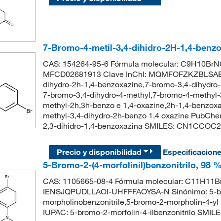
7-Bromo-4-metil-3,4-dihidro-2H-1,4-benzo
CAS: 154264-95-6 Fórmula molecular: C9H10BrNO
MFCD02681913 Clave InChI: MQMFOFZKZBLSAB-
dihydro-2h-1,4-benzoxazine,7-bromo-3,4-dihydro
7-bromo-3,4-dihydro-4-methyl,7-bromo-4-methyl-3
methyl-2h,3h-benzo e 1,4-oxazine,2h-1,4-benzox
methyl-3,4-dihydro-2h-benzo 1,4 oxazine PubCh
2,3-dihidro-1,4-benzoxazina SMILES: CN1CCO
Precio y disponibilidad
Especificacion
5-Bromo-2-(4-morfolinil)benzonitrilo, 98 
CAS: 1105665-08-4 Fórmula molecular: C11H11BrN
IENSJQPUDLLAOI-UHFFFAOYSA-N Sinónimo: 5-bro
morpholinobenzonitrile,5-bromo-2-morpholin-4-y
IUPAC: 5-bromo-2-morfolin-4-ilbenzonitrilo 