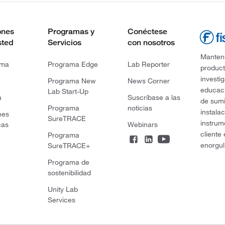
ones
Programas y
Conéctese
sted
Servicios
con nosotros
Mantene
rma
Programa Edge
Lab Reporter
product
investi
Programa New
News Corner
educaci
Lab Start-Up
a
Suscríbase a las
de sumi
Programa
noticias
instala
nes
SureTRACE
instrum
cas
Webinars
cliente
Programa
enorgul
SureTRACE+
Programa de
sostenibilidad
Unity Lab
Services