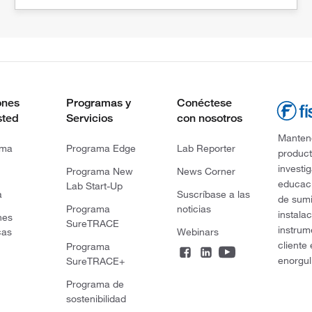
ones
Programas y
Conéctese
sted
Servicios
con nosotros
Mantene
rma
Programa Edge
Lab Reporter
product
investi
Programa New
News Corner
educaci
Lab Start-Up
a
Suscríbase a las
de sumi
Programa
noticias
instala
nes
SureTRACE
instrum
cas
Webinars
cliente
Programa
enorgul
SureTRACE+
Programa de
sostenibilidad