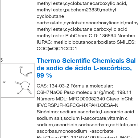
methyl ester,cyclobutanecarboxylic acid,
methyl ester,pubchem23839,methyl
cyclobutane
carboxylate,cyclobutanecarboxylicacid,methy
methyl ester,cyclobutane carboxylic acid
methyl ester PubChem CID: 136594 Nombre
IUPAC: metilciclobutanocarboxilato SMILES:
COC(=O)C1CCC1
Thermo Scientific Chemicals Sal
5
de sodio de ácido L-ascórbico,
99 %
CAS: 134-03-2 Fórmula molecular:
C6H7NaO6 Peso molecular (g/mol): 198.11
Número MDL: MFCD00082340 Clave InChI:
IFVCRSPJFHGFCG-HXPAKLQESA-N
Sinónimo: sodium ascorbate,l-ascorbic acid
sodium salt,sodium l-ascorbate,vitamin c
sodium,ascorbicin,sodascorbate,cebitate,amin
ascorbas,monosodium l-ascorbate
PubChem CID: 131674100 Nombre IUPAC: