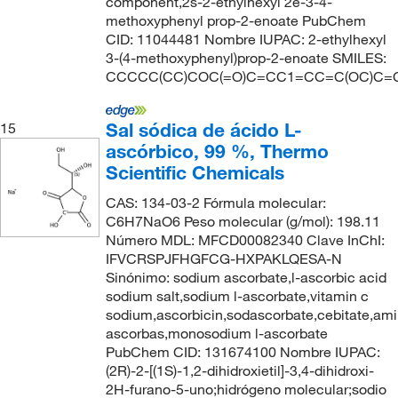
component,2s-2-ethylhexyl 2e-3-4-
methoxyphenyl prop-2-enoate PubChem
CID: 11044481 Nombre IUPAC: 2-ethylhexyl
3-(4-methoxyphenyl)prop-2-enoate SMILES:
CCCCC(CC)COC(=O)C=CC1=CC=C(OC)C=
Sal sódica de ácido L-
15
ascórbico, 99 %, Thermo
Scientific Chemicals
CAS: 134-03-2 Fórmula molecular:
C6H7NaO6 Peso molecular (g/mol): 198.11
Número MDL: MFCD00082340 Clave InChI:
IFVCRSPJFHGFCG-HXPAKLQESA-N
Sinónimo: sodium ascorbate,l-ascorbic acid
sodium salt,sodium l-ascorbate,vitamin c
sodium,ascorbicin,sodascorbate,cebitate,amin
ascorbas,monosodium l-ascorbate
PubChem CID: 131674100 Nombre IUPAC:
(2R)-2-[(1S)-1,2-dihidroxietil]-3,4-dihidroxi-
2H-furano-5-uno;hidrógeno molecular;sodio