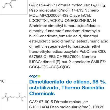
CAS: 624-49-7 Fórmula molecular: C
H
O
6
8
4
Peso molecular (g/mol): 144.13 Número
MDL: MFCD00064438 Clave InChI:
LDCRTTXIJACKKU-ONEGZZNKSA-N
Sinónimo: dimethyl fumarate,tecfidera,e-
dimethyl fumarate,fumaderm,dimethyl e-
but-2-enedioate,fumaric acid, dimethyl
ester,boletic acid dimethyl ester,fumaric acid
dimethyl ester,methyl fumarate,dimethyl
trans-ethylenedicarboxylate PubChem CID:
637568 ChEBI: CHEBI:76004 Nombre
IUPAC: dimetil (E)-but-2-enodioato SMILES:
COC(=O)C=CC(=O)OC
Dimetilacrilato de etileno, 98 %,
10
estabilizado, Thermo Scientific
Chemicals
CAS: 97-90-5 Fórmula molecular:
C10H14O4 Peso molecular (g/mol): 198.22