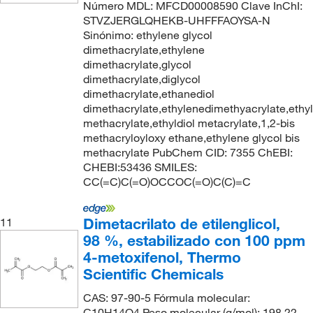
Número MDL: MFCD00008590 Clave InChI:
STVZJERGLQHEKB-UHFFFAOYSA-N
Sinónimo: ethylene glycol
dimethacrylate,ethylene
dimethacrylate,glycol
dimethacrylate,diglycol
dimethacrylate,ethanediol
dimethacrylate,ethylenedimethyacrylate,ethy
methacrylate,ethyldiol metacrylate,1,2-bis
methacryloyloxy ethane,ethylene glycol bis
methacrylate PubChem CID: 7355 ChEBI:
CHEBI:53436 SMILES:
CC(=C)C(=O)OCCOC(=O)C(C)=C
Dimetacrilato de etilenglicol,
11
98 %, estabilizado con 100 ppm
4-metoxifenol, Thermo
Scientific Chemicals
CAS: 97-90-5 Fórmula molecular:
C10H14O4 Peso molecular (g/mol): 198.22