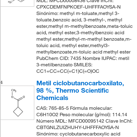
MDL: MFCD00008436 Clave InChI:
CPXCDEMFNPKOEF-UHFFFAOYSA-N
Sinónimo: methyl m-toluate,methyl 3-
toluate,benzoic acid, 3-methyl-, methyl
ester,methyl m-methylbenzoate,meta-toluic
acid, methyl ester,3-methylbenzoic acid
methyl ester,methyl-m-methyl benzoate,m-
toluic acid, methyl ester,methyl3-
methylbenzoate,m-toluic acid methyl ester
PubChem CID: 7435 Nombre IUPAC: metil
3-metilbenzoato SMILES:
CC1=CC=CC(=C1)C(=O)OC
Metil ciclobutanocarboxilato,
4
98 %, Thermo Scientific
Chemicals
CAS: 765-85-5 Fórmula molecular:
C6H10O2 Peso molecular (g/mol): 114.14
Número MDL: MFCD00095142 Clave InChI:
CBTGNLZUIZHUHY-UHFFFAOYSA-N
Sinónimo: cyclobutanecarboxylic acid