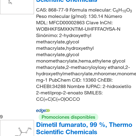
CAS: 868-77-9 Fórmula molecular: C
H
O
6
10
3
Peso molecular (g/mol): 130.14 Número
MDL: MFCD00002863 Clave InChI:
WOBHKFSMXKNTIM-UHFFFAOYSA-N
Sinónimo: 2-hydroxyethyl
methacrylate,glycol
methacrylate,hydroxyethyl
methacrylate,glycol
monomethacrylate,hema,ethylene glycol
methacrylate,2-methacryloyloxy ethanol,2-
hydroxyethylmethacrylate,mhoromer,monome
mg-1 PubChem CID: 13360 ChEBI:
CHEBI:34288 Nombre IUPAC: 2-hidroxietilo
2-metilprop-2-enoato SMILES:
CC(=C)C(=O)OCCO
9
Promociones disponibles
Dimetil fumarato, 99 %, Thermo
Scientific Chemicals