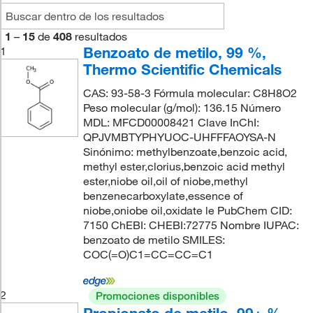
1
–
15
de
408
resultados
Benzoato de metilo, 99 %,
1
Thermo Scientific Chemicals
CAS: 93-58-3 Fórmula molecular: C8H8O2
Peso molecular (g/mol): 136.15 Número
MDL: MFCD00008421 Clave InChI:
QPJVMBTYPHYUOC-UHFFFAOYSA-N
Sinónimo: methylbenzoate,benzoic acid,
methyl ester,clorius,benzoic acid methyl
ester,niobe oil,oil of niobe,methyl
benzenecarboxylate,essence of
niobe,oniobe oil,oxidate le PubChem CID:
7150 ChEBI: CHEBI:72775 Nombre IUPAC:
benzoato de metilo SMILES:
COC(=O)C1=CC=CC=C1
2
Promociones disponibles