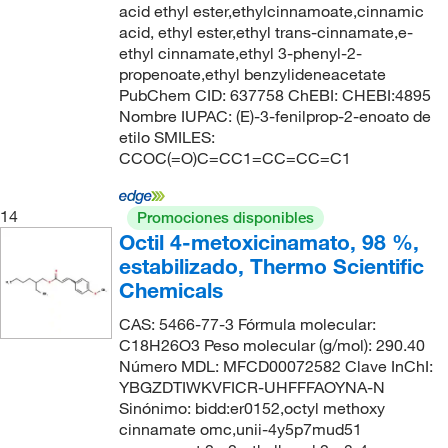
acid ethyl ester,ethylcinnamoate,cinnamic
acid, ethyl ester,ethyl trans-cinnamate,e-
ethyl cinnamate,ethyl 3-phenyl-2-
propenoate,ethyl benzylideneacetate
PubChem CID: 637758 ChEBI: CHEBI:4895
Nombre IUPAC: (E)-3-fenilprop-2-enoato de
etilo SMILES:
CCOC(=O)C=CC1=CC=CC=C1
14
Promociones disponibles
Octil 4-metoxicinamato, 98 %,
estabilizado, Thermo Scientific
Chemicals
CAS: 5466-77-3 Fórmula molecular:
C18H26O3 Peso molecular (g/mol): 290.40
Número MDL: MFCD00072582 Clave InChI:
YBGZDTIWKVFICR-UHFFFAOYNA-N
Sinónimo: bidd:er0152,octyl methoxy
cinnamate omc,unii-4y5p7mud51