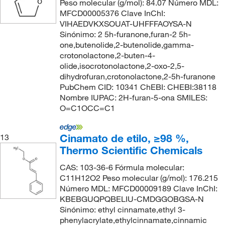
Peso molecular (g/mol): 84.07 Número MDL:
MFCD00005376 Clave InChI:
VIHAEDVKXSOUAT-UHFFFAOYSA-N
Sinónimo: 2 5h-furanone,furan-2 5h-
one,butenolide,2-butenolide,gamma-
crotonolactone,2-buten-4-
olide,isocrotonolactone,2-oxo-2,5-
dihydrofuran,crotonolactone,2-5h-furanone
PubChem CID: 10341 ChEBI: CHEBI:38118
Nombre IUPAC: 2H-furan-5-ona SMILES:
O=C1OCC=C1
Cinamato de etilo, ≥98 %,
13
Thermo Scientific Chemicals
CAS: 103-36-6 Fórmula molecular:
C11H12O2 Peso molecular (g/mol): 176.215
Número MDL: MFCD00009189 Clave InChI:
KBEBGUQPQBELIU-CMDGGOBGSA-N
Sinónimo: ethyl cinnamate,ethyl 3-
phenylacrylate,ethylcinnamate,cinnamic