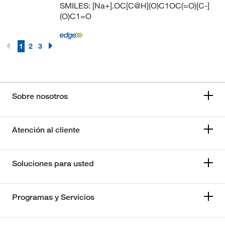
SMILES: [Na+].OC[C@H](O)C1OC(=O)[C-]
(O)C1=O
1
2
3
Sobre nosotros
Atención al cliente
Soluciones para usted
Programas y Servicios