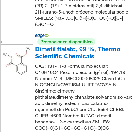
(2R)-2-[(1S)-1,2-dihidroxietil]-3,4-dihidroxi-
2H-furano-5-uno;hidrógeno molecular;sodio
SMILES: [Na+].OC[C@H](O)C1OC(=O)[C-]
(O)C1=O
6
Promociones disponibles
Dimetil ftalato, 99 %, Thermo
Scientific Chemicals
CAS: 131-11-3 Fórmula molecular:
C10H10O4 Peso molecular (g/mol): 194.19
Número MDL: MFCD00008425 Clave InChI:
NIQCNGHVCWTJSM-UHFFFAOYSA-N
Sinónimo: dimethyl
phthalate,dimethylphthalate,solvanom,solvaro
acid dimethyl ester,mipax,palatinol
m,unimoll dm PubChem CID: 8554 ChEBI:
CHEBI:4609 Nombre IUPAC: dimetil
benceno-1,2-dicarboxilato SMILES:
COC(=O)C1=CC=CC=C1C(=O)OC