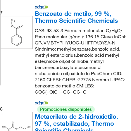
Benzoato de metilo, 99 %,
7
Thermo Scientific Chemicals
CAS: 93-58-3 Fórmula molecular: C
H
O
8
8
2
Peso molecular (g/mol): 136.15 Clave InChI:
QPJVMBTYPHYUOC-UHFFFAOYSA-N
Sinónimo: methylbenzoate,benzoic acid,
methyl ester,clorius,benzoic acid methyl
ester,niobe oil,oil of niobe,methyl
benzenecarboxylate,essence of
niobe,oniobe oil,oxidate le PubChem CID:
7150 ChEBI: CHEBI:72775 Nombre IUPAC:
benzoato de metilo SMILES:
COC(=O)C1=CC=CC=C1
8
Promociones disponibles
Metacrilato de 2-hidroxietilo,
97 %, estabilizado, Thermo
Scientific Chemicals