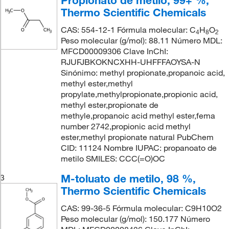
Propionato de metilo, 99+ %,
Thermo Scientific Chemicals
CAS: 554-12-1 Fórmula molecular: C
H
O
4
8
2
Peso molecular (g/mol): 88.11 Número MDL:
MFCD00009306 Clave InChI:
RJUFJBKOKNCXHH-UHFFFAOYSA-N
Sinónimo: methyl propionate,propanoic acid,
methyl ester,methyl
propylate,methylpropionate,propionic acid,
methyl ester,propionate de
methyle,propanoic acid methyl ester,fema
number 2742,propionic acid methyl
ester,methyl propionate natural PubChem
CID: 11124 Nombre IUPAC: propanoato de
metilo SMILES: CCC(=O)OC
M-toluato de metilo, 98 %,
3
Thermo Scientific Chemicals
CAS: 99-36-5 Fórmula molecular: C9H10O2
Peso molecular (g/mol): 150.177 Número