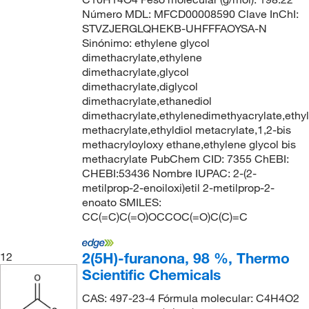
Número MDL: MFCD00008590 Clave InChI:
STVZJERGLQHEKB-UHFFFAOYSA-N
Sinónimo: ethylene glycol
dimethacrylate,ethylene
dimethacrylate,glycol
dimethacrylate,diglycol
dimethacrylate,ethanediol
dimethacrylate,ethylenedimethyacrylate,ethy
methacrylate,ethyldiol metacrylate,1,2-bis
methacryloyloxy ethane,ethylene glycol bis
methacrylate PubChem CID: 7355 ChEBI:
CHEBI:53436 Nombre IUPAC: 2-(2-
metilprop-2-enoiloxi)etil 2-metilprop-2-
enoato SMILES:
CC(=C)C(=O)OCCOC(=O)C(C)=C
2(5H)-furanona, 98 %, Thermo
12
Scientific Chemicals
CAS: 497-23-4 Fórmula molecular: C4H4O2