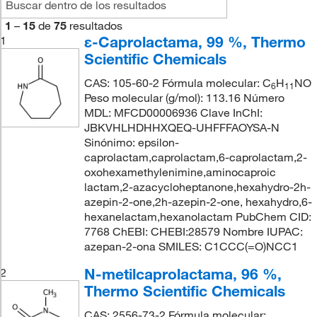
1
–
15
de
75
resultados
ε-Caprolactama, 99 %, Thermo
1
Scientific Chemicals
CAS: 105-60-2 Fórmula molecular: C
H
NO
6
11
Peso molecular (g/mol): 113.16 Número
MDL: MFCD00006936 Clave InChI:
JBKVHLHDHHXQEQ-UHFFFAOYSA-N
Sinónimo: epsilon-
caprolactam,caprolactam,6-caprolactam,2-
oxohexamethylenimine,aminocaproic
lactam,2-azacycloheptanone,hexahydro-2h-
azepin-2-one,2h-azepin-2-one, hexahydro,6-
hexanelactam,hexanolactam PubChem CID:
7768 ChEBI: CHEBI:28579 Nombre IUPAC:
azepan-2-ona SMILES: C1CCC(=O)NCC1
N-metilcaprolactama, 96 %,
2
Thermo Scientific Chemicals
CAS: 2556-73-2 Fórmula molecular: