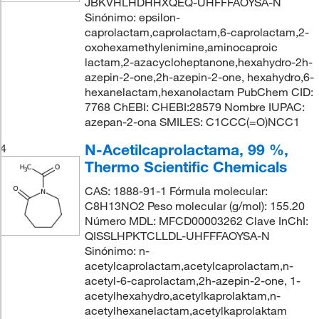
JBKVHLHDHHXQEQ-UHFFFAOYSA-N
Sinónimo: epsilon-
caprolactam,caprolactam,6-caprolactam,2-
oxohexamethylenimine,aminocaproic
lactam,2-azacycloheptanone,hexahydro-2h-
azepin-2-one,2h-azepin-2-one, hexahydro,6-
hexanelactam,hexanolactam PubChem CID:
7768 ChEBI: CHEBI:28579 Nombre IUPAC:
azepan-2-ona SMILES: C1CCC(=O)NCC1
N-Acetilcaprolactama, 99 %,
4
Thermo Scientific Chemicals
CAS: 1888-91-1 Fórmula molecular:
C8H13NO2 Peso molecular (g/mol): 155.20
Número MDL: MFCD00003262 Clave InChI:
QISSLHPKTCLLDL-UHFFFAOYSA-N
Sinónimo: n-
acetylcaprolactam,acetylcaprolactam,n-
acetyl-6-caprolactam,2h-azepin-2-one, 1-
acetylhexahydro,acetylkaprolaktam,n-
acetylhexanelactam,acetylkaprolaktam