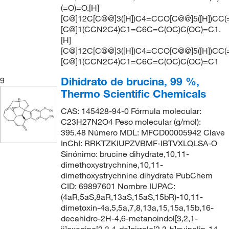
(=O)=O.[H]
[C@]12C[C@@]3([H])C4=CCO[C@@]5([H])CC(
[C@]1(CCN2C4)C1=C6C=C(OC)C(OC)=C1.
[H]
[C@]12C[C@@]3([H])C4=CCO[C@@]5([H])CC(
[C@]1(CCN2C4)C1=C6C=C(OC)C(OC)=C1
Dihidrato de brucina, 99 %,
9
Thermo Scientific Chemicals
CAS: 145428-94-0 Fórmula molecular:
C23H27N2O4 Peso molecular (g/mol):
395.48 Número MDL: MFCD00005942 Clave
InChI: RRKTZKIUPZVBMF-IBTVXLQLSA-O
Sinónimo: brucine dihydrate,10,11-
dimethoxystrychnine,10,11-
dimethoxystrychnine dihydrate PubChem
CID: 69897601 Nombre IUPAC:
(4aR,5aS,8aR,13aS,15aS,15bR)-10,11-
dimetoxin-4a,5,5a,7,8,13a,15,15a,15b,16-
decahidro-2H-4,6-metanoindol[3,2,1-