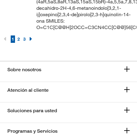
(4aR,5aS,8aR,13aS,15aS,15bR)-4a,5,5a,7,8,1
decahidro-2H-4,6-metanoindolo[3,2,1-
ij]oxepino[2,3,4-de]pirolo[2,3-h]quinolin-14-
ona SMILES:
O=C1C[C@@H]2OCC=C3CN4CC[C@@]56[C
1
2
3
Sobre nosotros
Atención al cliente
Soluciones para usted
Programas y Servicios