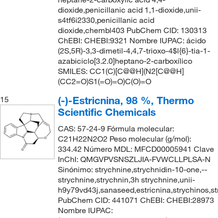
dioxide,penicillanic acid 1,1-dioxide,unii-
s4tf6i2330,penicillanic acid
dioxide,chembl403 PubChem CID: 130313
ChEBI: CHEBI:9321 Nombre IUPAC: ácido
(2S,5R)-3,3-dimetil-4,4,7-trioxo-4$l{6}-tia-1-
azabiciclo[3.2.0]heptano-2-carboxílico
SMILES: CC1(C)[C@@H](N2[C@@H]
(CC2=O)S1(=O)=O)C(O)=O
(-)-Estricnina, 98 %, Thermo
15
Scientific Chemicals
CAS: 57-24-9 Fórmula molecular:
C21H22N2O2 Peso molecular (g/mol):
334.42 Número MDL: MFCD00005941 Clave
InChI: QMGVPVSNSZLJIA-FVWCLLPLSA-N
Sinónimo: strychnine,strychnidin-10-one,--
strychnine,strychnin,3h strychnine,unii-
h9y79vd43j,sanaseed,estricnina,strychinos,s
PubChem CID: 441071 ChEBI: CHEBI:28973
Nombre IUPAC: