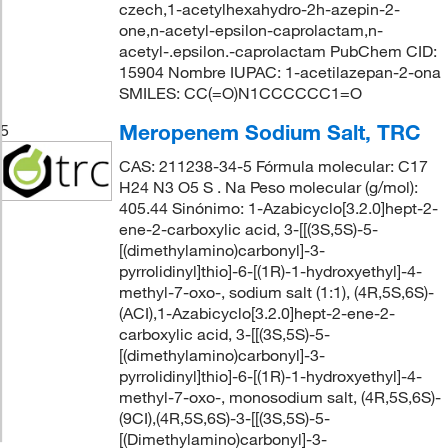
czech,1-acetylhexahydro-2h-azepin-2-
one,n-acetyl-epsilon-caprolactam,n-
acetyl-.epsilon.-caprolactam PubChem CID:
15904 Nombre IUPAC: 1-acetilazepan-2-ona
SMILES: CC(=O)N1CCCCCC1=O
Meropenem Sodium Salt, TRC
5
CAS: 211238-34-5 Fórmula molecular: C17
H24 N3 O5 S . Na Peso molecular (g/mol):
405.44 Sinónimo: 1-Azabicyclo[3.2.0]hept-2-
ene-2-carboxylic acid, 3-[[(3S,5S)-5-
[(dimethylamino)carbonyl]-3-
pyrrolidinyl]thio]-6-[(1R)-1-hydroxyethyl]-4-
methyl-7-oxo-, sodium salt (1:1), (4R,5S,6S)-
(ACI),1-Azabicyclo[3.2.0]hept-2-ene-2-
carboxylic acid, 3-[[(3S,5S)-5-
[(dimethylamino)carbonyl]-3-
pyrrolidinyl]thio]-6-[(1R)-1-hydroxyethyl]-4-
methyl-7-oxo-, monosodium salt, (4R,5S,6S)-
(9CI),(4R,5S,6S)-3-[[(3S,5S)-5-
[(Dimethylamino)carbonyl]-3-