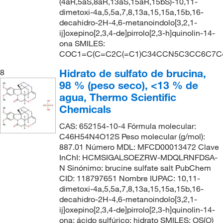
(4aR,5aS,8aR,13aS,15aR,15bS)-10,11-
dimetoxi-4a,5,5a,7,8,13a,15,15a,15b,16-
decahidro-2H-4,6-metanoindolo[3,2,1-
ij]oxepino[2,3,4-de]pirrolo[2,3-h]quinolin-14-
ona SMILES:
COC1=C(C=C2C(=C1)C34CCN5C3CC6C7C
Hidrato de sulfato de brucina,
8
98 % (peso seco), <13 % de
agua, Thermo Scientific
Chemicals
CAS: 652154-10-4 Fórmula molecular:
C46H54N4O12S Peso molecular (g/mol):
887.01 Número MDL: MFCD00013472 Clave
InChI: HCMSIGALSOEZRW-MDQLRNFDSA-
N Sinónimo: brucine sulfate salt PubChem
CID: 118797651 Nombre IUPAC: 10,11-
dimetoxi-4a,5,5a,7,8,13a,15,15a,15b,16-
decahidro-2H-4,6-metanoindolo[3,2,1-
ij]oxepino[2,3,4-de]pirrolo[2,3-h]quinolin-14-
ona; ácido sulfúrico; hidrato SMILES: OS(O)