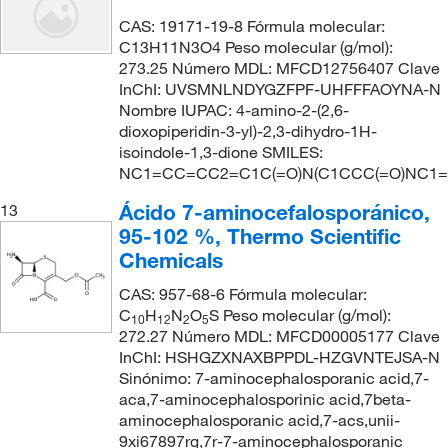
CAS: 19171-19-8 Fórmula molecular:
C13H11N3O4 Peso molecular (g/mol):
273.25 Número MDL: MFCD12756407 Clave
InChI: UVSMNLNDYGZFPF-UHFFFAOYNA-N
Nombre IUPAC: 4-amino-2-(2,6-
dioxopiperidin-3-yl)-2,3-dihydro-1H-
isoindole-1,3-dione SMILES:
NC1=CC=CC2=C1C(=O)N(C1CCC(=O)NC1=
Ácido 7-aminocefalosporánico,
13
95-102 %, Thermo Scientific
Chemicals
CAS: 957-68-6 Fórmula molecular:
C
H
N
O
S Peso molecular (g/mol):
10
12
2
5
272.27 Número MDL: MFCD00005177 Clave
InChI: HSHGZXNAXBPPDL-HZGVNTEJSA-N
Sinónimo: 7-aminocephalosporanic acid,7-
aca,7-aminocephalosporinic acid,7beta-
aminocephalosporanic acid,7-acs,unii-
9xi67897rg,7r-7-aminocephalosporanic