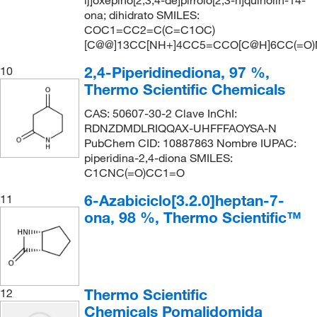
ij]oxepino[2,3,4-de]pirrolo[2,3-h]quinolin-14-
ona; dihidrato SMILES:
COC1=CC2=C(C=C1OC)
[C@@]13CC[NH+]4CC5=CCO[C@H]6CC(=O)
2,4-Piperidinediona, 97 %,
10
Thermo Scientific Chemicals
CAS: 50607-30-2 Clave InChI:
RDNZDMDLRIQQAX-UHFFFAOYSA-N
PubChem CID: 10887863 Nombre IUPAC:
piperidina-2,4-diona SMILES:
C1CNC(=O)CC1=O
6-Azabiciclo[3.2.0]heptan-7-
11
ona, 98 %, Thermo Scientific™
Thermo Scientific
12
Chemicals Pomalidomida