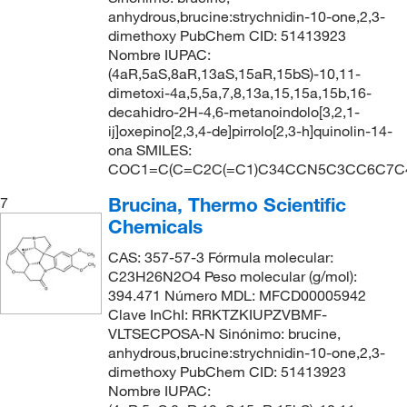
anhydrous,brucine:strychnidin-10-one,2,3-
dimethoxy PubChem CID: 51413923
Nombre IUPAC:
(4aR,5aS,8aR,13aS,15aR,15bS)-10,11-
dimetoxi-4a,5,5a,7,8,13a,15,15a,15b,16-
decahidro-2H-4,6-metanoindolo[3,2,1-
ij]oxepino[2,3,4-de]pirrolo[2,3-h]quinolin-14-
ona SMILES:
COC1=C(C=C2C(=C1)C34CCN5C3CC6C7C
Brucina, Thermo Scientific
7
Chemicals
CAS: 357-57-3 Fórmula molecular:
C23H26N2O4 Peso molecular (g/mol):
394.471 Número MDL: MFCD00005942
Clave InChI: RRKTZKIUPZVBMF-
VLTSECPOSA-N Sinónimo: brucine,
anhydrous,brucine:strychnidin-10-one,2,3-
dimethoxy PubChem CID: 51413923
Nombre IUPAC: