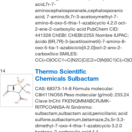
acid,7r-7-
aminocephalosporanate,cephalosporanic
acid, 7-amino,6r,7r-3-acetoxymethyl-7-
amino-8-oxo-5-thia-1-azabicyclo 4.2.0 oct-
2-ene-2-carboxylic acid PubChem CID:
441328 ChEBI: CHEBI:2255 Nombre IUPAC:
ácido (6R,7R)-3-(acetiloximetil)-7-amino-8-
oxo-5-tia-1-azabiciclo[4.2.0]oct-2-ano-2-
carboxílico SMILES:
CC(=O)OCC1=C(N2C(C(C2=O)N)SC1)C(=O)
Thermo Scientific
14
Chemicals Sulbactam
CAS: 68373-14-8 Fórmula molecular:
C8H11NO5S Peso molecular (g/mol): 233.24
Clave InChI: FKENQMMABCRJMK-
RITPCOANSA-N Sinónimo:
sulbactam,sulbactam acid,penicillanic acid
sulfone,sulbactamum,betamaze,2s,5r-3,3-
dimethyl-7-oxo-4-thia-1-azabicyclo 3.2.0
heptane-2-carboxylic acid 4,4-