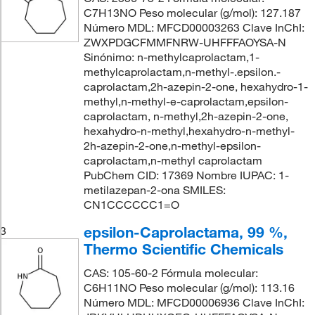
C7H13NO Peso molecular (g/mol): 127.187
Número MDL: MFCD00003263 Clave InChI:
ZWXPDGCFMMFNRW-UHFFFAOYSA-N
Sinónimo: n-methylcaprolactam,1-
methylcaprolactam,n-methyl-.epsilon.-
caprolactam,2h-azepin-2-one, hexahydro-1-
methyl,n-methyl-e-caprolactam,epsilon-
caprolactam, n-methyl,2h-azepin-2-one,
hexahydro-n-methyl,hexahydro-n-methyl-
2h-azepin-2-one,n-methyl-epsilon-
caprolactam,n-methyl caprolactam
PubChem CID: 17369 Nombre IUPAC: 1-
metilazepan-2-ona SMILES:
CN1CCCCCC1=O
epsilon-Caprolactama, 99 %,
3
Thermo Scientific Chemicals
CAS: 105-60-2 Fórmula molecular:
C6H11NO Peso molecular (g/mol): 113.16
Número MDL: MFCD00006936 Clave InChI: