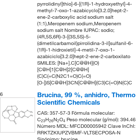
pyrrolidinyl]thio]-6-[(1R)-1-hydroxyethyl]-4-
methyl-7-oxo-1-azabicyclo[3.2.0]hept-2-
ene-2-carboxylic acid sodium salt
(1:1),Meropenem sodium,Meropenem
sodium salt Nombre IUPAC: sodio;
(4R,5S,6R)-3-[(3S,5S)-5-
(dimetilcarbamoil)pirrolidina-3-il]sulfanil-6-
(1R)-1-hidroxietil]-4-metil-7-oxo-1-
azabiciclo[3.2.0]hept-2-ene-2-carboxilato
SMILES: [Na+].C[C@@H](O)
[C@H]1[C@H]2[C@@H]
(C)C(=C(N2C1=O)C(=O)
[O-])S[C@@H]3CN[C@@H](C3)C(=O)N(C)C
Brucina, 99 %, anhidro, Thermo
6
Scientific Chemicals
CAS: 357-57-3 Fórmula molecular:
C
H
N
O
Peso molecular (g/mol): 394.46
23
26
2
4
Número MDL: MFCD00005942 Clave InChI:
RRKTZKIUPZVBMF-VLTSECPOSA-N
Sinónimo: brucine,