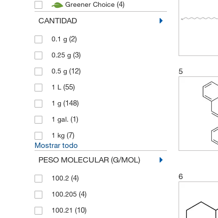
(4)
Greener Choice
CANTIDAD
(2)
0.1 g
(3)
0.25 g
5
(12)
0.5 g
(55)
1 L
(148)
1 g
(1)
1 gal.
(7)
1 kg
Mostrar todo
PESO MOLECULAR (G/MOL)
6
(4)
100.2
(4)
100.205
(10)
100.21