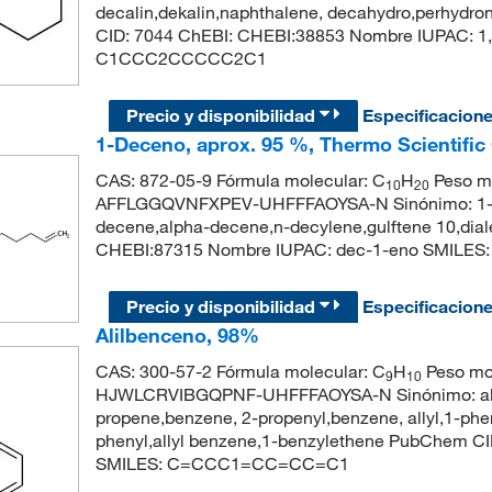
decalin,dekalin,naphthalene, decahydro,perhydr
CID: 7044 ChEBI: CHEBI:38853 Nombre IUPAC: 1,2
C1CCC2CCCCC2C1
Precio y disponibilidad
Especificacion
1-Deceno, aprox. 95 %, Thermo Scientific
CAS: 872-05-9 Fórmula molecular: C
H
Peso mo
10
20
AFFLGGQVNFXPEV-UHFFFAOYSA-N Sinónimo: 1-de
decene,alpha-decene,n-decylene,gulftene 10,di
CHEBI:87315 Nombre IUPAC: dec-1-eno SMIL
Precio y disponibilidad
Especificacion
Alilbenceno, 98%
CAS: 300-57-2 Fórmula molecular: C
H
Peso mol
9
10
HJWLCRVIBGQPNF-UHFFFAOYSA-N Sinónimo: allyl
propene,benzene, 2-propenyl,benzene, allyl,1-ph
phenyl,allyl benzene,1-benzylethene PubChem C
SMILES: C=CCC1=CC=CC=C1