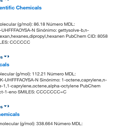
entific Chemicals
lecular (g/mol): 86.18 Número MDL:
HFFFAOYSA-N Sinónimo: gettysolve-b,n-
,hexan,hexanes,dipropyl,hexanen PubChem CID: 8058
MILES: CCCCCC
es
cals
ecular (g/mol): 112.21 Número MDL:
UHFFFAOYSA-N Sinónimo: 1-octene,caprylene,n-
ne-1,1-caprylene,octene,alpha-octylene PubChem
 oct-1-eno SMILES: CCCCCCC=C
es
hemicals
olecular (g/mol): 338.664 Número MDL: