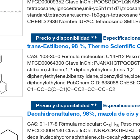
MFCD00009352 Clave InChI: POOSGDOYLQNASK
tetracosane,lignocerane,unii-yq5h1m1d7i,tricosan
standard,tetracosane,acmc-1b0gq,n-tetracosane
CHEBI:32936 Nombre IUPAC: tetracosano 
Precio y disponibilidad
Especificacion
trans-Estilbeno, 98 %, Thermo Scientific
CAS: 103-30-0 Fórmula molecular: C14H12 Peso m
MFCD00064300 Clave InChI: PJANXHGTPQOBST-V
stilbene,stilbene,1,2-diphenylethylene,trans-1,2-
diphenylethylene,bibenzylidene,bibenzylidine,bibe
diphenylethylene PubChem CID: 638088 ChEBI: C
C1=CC=C(C=C1)C=CC2=CC=CC=C2
Precio y disponibilidad
Especificacion
Decahidronaftaleno, 98%, mezcla de cis y 
CAS: 91-17-8 Fórmula molecular: C
H
Peso mol
10
18
MFCD00004130 Clave InChI: NNBZCPXTIHJBJL-
decalin,decahydronaphthalene,cis-decahydronaph