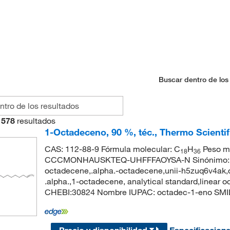
Buscar dentro de los
578
resultados
1-Octadeceno, 90 %, téc., Thermo Scienti
CAS: 112-88-9 Fórmula molecular: C
H
Peso mo
18
36
CCCMONHAUSKTEQ-UHFFFAOYSA-N Sinónimo: 1-
octadecene,.alpha.-octadecene,unii-h5zuq6v4ak
.alpha.,1-octadecene, analytical standard,linea
CHEBI:30824 Nombre IUPAC: octadec-1-en
Precio y disponibilidad
Especificacion