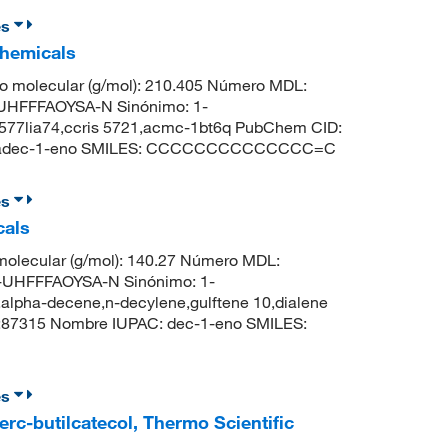
es
Chemicals
o molecular (g/mol): 210.405 Número MDL:
UHFFFAOYSA-N Sinónimo: 1-
577lia74,ccris 5721,acmc-1bt6q PubChem CID:
entadec-1-eno SMILES: CCCCCCCCCCCCCC=C
es
cals
olecular (g/mol): 140.27 Número MDL:
UHFFFAOYSA-N Sinónimo: 1-
lpha-decene,n-decylene,gulftene 10,dialene
:87315 Nombre IUPAC: dec-1-eno SMILES:
es
erc-butilcatecol, Thermo Scientific