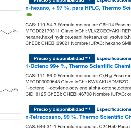
n-hexano, + 97 %, para HPLC, Thermo Sci
CAS: 110-54-3 Fórmula molecular: C6H14 Peso mo
MFCD02179311 Clave InChI: VLKZOEOYAKHREP-U
hexane,hexyl hydride,esani,heksan,skellysolve b
ChEBI: CHEBI:29021 Nombre IUPAC: hexano S
Precio y disponibilidad
Especificacion
1-Octeno 99+ %, Thermo Scientific Chemi
CAS: 111-66-0 Fórmula molecular: C
H
Peso mol
8
16
MFCD00009548 Clave InChI: KWKAKUADMBZCLK-
1-octene,1-octylene,octylene,alpha-octene,octe
CID: 8125 ChEBI: CHEBI:46708 Nombre IUPAC:
Precio y disponibilidad
Especificacion
n-Tetracosano, 99 %, Thermo Scientific C
CAS: 646-31-1 Fórmula molecular: C24H50 Peso m