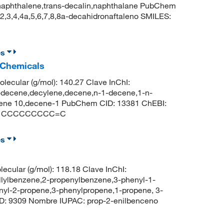
onaphthalene,trans-decalin,naphthalane PubChem
,3,4,4a,5,6,7,8,8a-decahidronaftaleno SMILES:
es
 Chemicals
lecular (g/mol): 140.27 Clave InChI:
cene,decylene,decene,n-1-decene,1-n-
alene 10,decene-1 PubChem CID: 13381 ChEBI:
ES: CCCCCCCCC=C
es
ecular (g/mol): 118.18 Clave InChI:
benzene,2-propenylbenzene,3-phenyl-1-
enyl-2-propene,3-phenylpropene,1-propene, 3-
ID: 9309 Nombre IUPAC: prop-2-enilbenceno