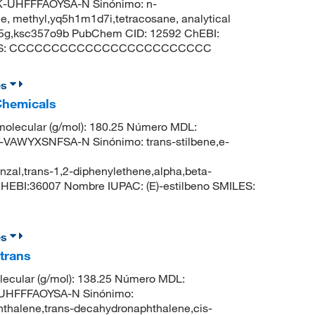
-UHFFFAOYSA-N Sinónimo: n-
e, methyl,yq5h1m1d7i,tetracosane, analytical
 5g,ksc357o9b PubChem CID: 12592 ChEBI:
SMILES: CCCCCCCCCCCCCCCCCCCCCCCC
es
 Chemicals
olecular (g/mol): 180.25 Número MDL:
AWYXSNFSA-N Sinónimo: trans-stilbene,e-
nzal,trans-1,2-diphenylethene,alpha,beta-
HEBI:36007 Nombre IUPAC: (E)-estilbeno SMILES:
es
trans
ecular (g/mol): 138.25 Número MDL:
UHFFFAOYSA-N Sinónimo:
thalene,trans-decahydronaphthalene,cis-