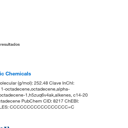
 resultados
fic Chemicals
lecular (g/mol): 252.48 Clave InChI:
octadecene,octadecene,alpha-
,octadecene-1,h5zuq6v4ak,alkenes, c14-20
r octadecene PubChem CID: 8217 ChEBI:
o SMILES: CCCCCCCCCCCCCCCCC=C
es