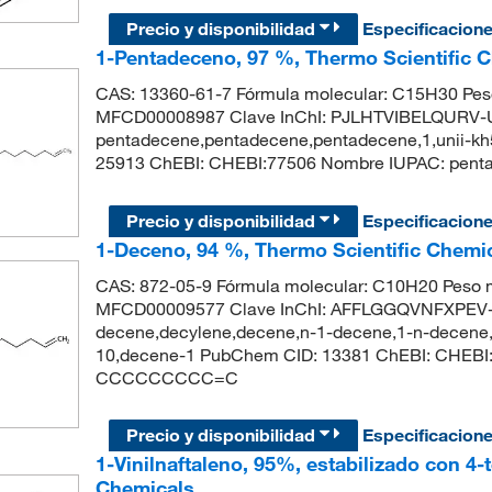
Precio y disponibilidad
Especificacion
1-Pentadeceno, 97 %, Thermo Scientific 
CAS: 13360-61-7 Fórmula molecular: C15H30 Pes
MFCD00008987 Clave InChI: PJLHTVIBELQURV-
pentadecene,pentadecene,pentadecene,1,unii-kh
25913 ChEBI: CHEBI:77506 Nombre IUPAC: p
Precio y disponibilidad
Especificacion
1-Deceno, 94 %, Thermo Scientific Chemi
CAS: 872-05-9 Fórmula molecular: C10H20 Peso m
MFCD00009577 Clave InChI: AFFLGGQVNFXPEV-
decene,decylene,decene,n-1-decene,1-n-decene,a
10,decene-1 PubChem CID: 13381 ChEBI: CHEBI
CCCCCCCCC=C
Precio y disponibilidad
Especificacion
1-Vinilnaftaleno, 95%, estabilizado con 4-t
Chemicals