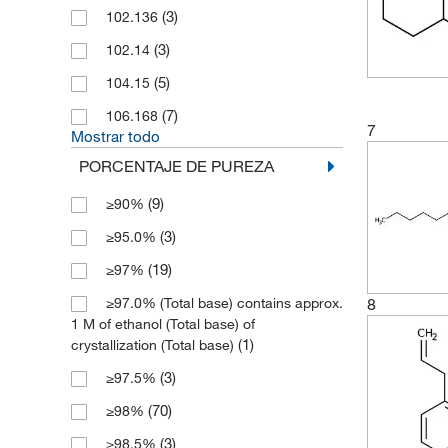
(3)
102.136
(3)
102.14
(5)
104.15
(7)
106.168
7
Mostrar todo
PORCENTAJE DE PUREZA
(9)
≥90%
(3)
≥95.0%
(19)
≥97%
≥97.0% (Total base) contains approx.
8
1 M of ethanol (Total base) of
(1)
crystallization (Total base)
(3)
≥97.5%
(70)
≥98%
(3)
≥98.5%