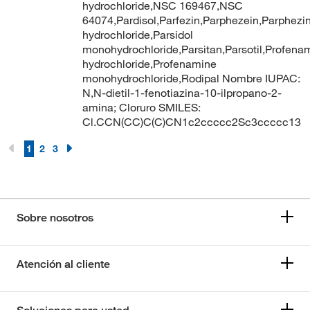
hydrochloride,NSC 169467,NSC
64074,Pardisol,Parfezin,Parphezein,Parphezin
hydrochloride,Parsidol
monohydrochloride,Parsitan,Parsotil,Profena
hydrochloride,Profenamine
monohydrochloride,Rodipal Nombre IUPAC:
N,N-dietil-1-fenotiazina-10-ilpropano-2-
amina; Cloruro SMILES:
Cl.CCN(CC)C(C)CN1c2ccccc2Sc3ccccc13
1
2
3
Sobre nosotros
Atención al cliente