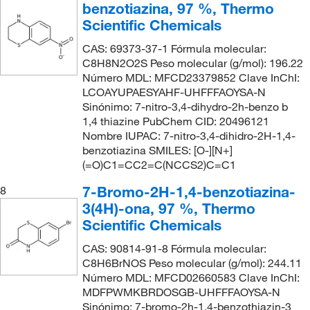
benzotiazina, 97 %, Thermo
Scientific Chemicals
CAS: 69373-37-1 Fórmula molecular:
C8H8N2O2S Peso molecular (g/mol): 196.22
Número MDL: MFCD23379852 Clave InChI:
LCOAYUPAESYAHF-UHFFFAOYSA-N
Sinónimo: 7-nitro-3,4-dihydro-2h-benzo b
1,4 thiazine PubChem CID: 20496121
Nombre IUPAC: 7-nitro-3,4-dihidro-2H-1,4-
benzotiazina SMILES: [O-][N+]
(=O)C1=CC2=C(NCCS2)C=C1
7-Bromo-2H-1,4-benzotiazina-
8
3(4H)-ona, 97 %, Thermo
Scientific Chemicals
CAS: 90814-91-8 Fórmula molecular:
C8H6BrNOS Peso molecular (g/mol): 244.11
Número MDL: MFCD02660583 Clave InChI:
MDFPWMKBRDOSGB-UHFFFAOYSA-N
Sinónimo: 7-bromo-2h-1,4-benzothiazin-3