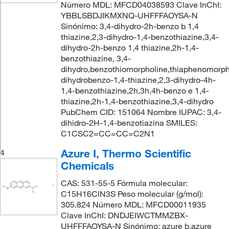
Número MDL: MFCD04038593 Clave InChI:
YBBLSBDJIKMXNQ-UHFFFAOYSA-N
Sinónimo: 3,4-dihydro-2h-benzo b 1,4
thiazine,2,3-dihydro-1,4-benzothiazine,3,4-
dihydro-2h-benzo 1,4 thiazine,2h-1,4-
benzothiazine, 3,4-
dihydro,benzothiomorpholine,thiaphenomorph
dihydrobenzo-1,4-thiazine,2,3-dihydro-4h-
1,4-benzothiazine,2h,3h,4h-benzo e 1,4-
thiazine,2h-1,4-benzothiazine,3,4-dihydro
PubChem CID: 151064 Nombre IUPAC: 3,4-
dihidro-2H-1,4-benzotiazina SMILES:
C1CSC2=CC=CC=C2N1
Azure I, Thermo Scientific
4
Chemicals
CAS: 531-55-5 Fórmula molecular:
C15H16ClN3S Peso molecular (g/mol):
305.824 Número MDL: MFCD00011935
Clave InChI: DNDJEIWCTMMZBX-
UHFFFAOYSA-N Sinónimo: azure b,azure