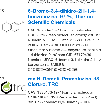
COC(=O)C1=CC2=C(SCC(=O)N2)C=C1
6-Bromo-3,4-dihidro-2H-1,4-
10
benzotiazina, 97 %, Thermo
Scientific Chemicals
CAS: 187604-75-7 Fórmula molecular:
C8H8BrNS Peso molecular (g/mol): 230.123
Número MDL: MFCD23379863 Clave InChI:
AUIBYERXYVUBIL-UHFFFAOYSA-N
Sinónimo: 6-bromo-3,4-dihydro-2h-benzo b
1,4 thiazine PubChem CID: 67172430
Nombre IUPAC: 6-bromo-3,4-dihidro-2H-1,4-
benzotiazina SMILES:
C1CSC2=C(N1)C=C(C=C2)Br
rac N-Demetil Prometazina-d3
11
Cloruro, TRC
CAS: 1330173-19-7 Fórmula molecular:
C16H16D3ClN2S Peso molecular (g/mol):
309.87 Sinónimo: N,α-Dimethyl-10H-