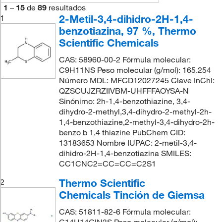
1
–
15
de
89
resultados
2-Metil-3,4-dihidro-2H-1,4-
1
benzotiazina, 97 %, Thermo
Scientific Chemicals
CAS: 58960-00-2 Fórmula molecular:
C9H11NS Peso molecular (g/mol): 165.254
Número MDL: MFCD12027245 Clave InChI:
QZSCUJZRZIIVBM-UHFFFAOYSA-N
Sinónimo: 2h-1,4-benzothiazine, 3,4-
dihydro-2-methyl,3,4-dihydro-2-methyl-2h-
1,4-benzothiazine,2-methyl-3,4-dihydro-2h-
benzo b 1,4 thiazine PubChem CID:
13183653 Nombre IUPAC: 2-metil-3,4-
dihidro-2H-1,4-benzotiazina SMILES:
CC1CNC2=CC=CC=C2S1
Thermo Scientific
2
Chemicals Tinción de Giemsa
CAS: 51811-82-6 Fórmula molecular: