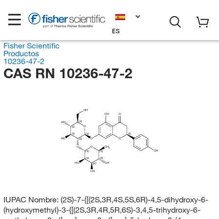
ES
Fisher Scientific
Productos
10236-47-2
CAS RN 10236-47-2
OH
OH
O
(R)
HO
O
(S)
(S)
(S)
(S)
HO
O
O
(R)
O
O
CH
3
OH
(S)
(S)
(R)
(R)
HO
OH
(R)
OH
IUPAC Nombre:
(2S)-7-{[(2S,3R,4S,5S,6R)-4,5-dihydroxy-6-
(hydroxymethyl)-3-{[(2S,3R,4R,5R,6S)-3,4,5-trihydroxy-6-