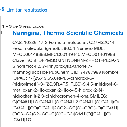
Limitar resultados
1
–
3
de
3
resultados
Naringina, Thermo Scientific Chemicals
1
CAS: 10236-47-2 Fórmula molecular: C27H32O14
Peso molecular (g/mol): 580.54 Número MDL:
MFCD00148888,MFCD00149445,MFCD01461988
Clave InChI: DFPMSGMNTNDNHN-ZPHOTFPESA-N
Sinónimo: 4',5,7-Trihydroxyflavanone 7-
rhamnoglucoside PubChem CID: 74787988 Nombre
IUPAC: 7-[(2S,4S,5S,6R)-4,5-dihidroxi-6-
(hidroximetil)-3-[(2S,3R,4R5, R,6S)-3,4,5-trihidroxi-6-
metiloxan-2-il]oxoxan-2-il]oxy-5-hidroxi-2-(4-
hidroxifenil)-2,3-dihidrocromen-4-ona SMILES:
C[C@@H]1O[C@@H](O[C@@H]2[C@@H](O)[C@H](O)
[C@@H](CO)O[C@H]2OC2=CC(O)=C3C(=O)C[C@H]
(OC3=C2)C2=CC=C(O)C=C2)[C@H](O)[C@H](O)
[C@H]1O