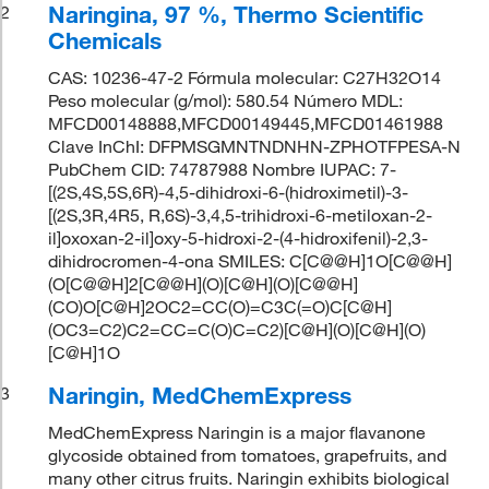
Naringina, 97 %, Thermo Scientific
2
Chemicals
CAS: 10236-47-2 Fórmula molecular: C27H32O14
Peso molecular (g/mol): 580.54 Número MDL:
MFCD00148888,MFCD00149445,MFCD01461988
Clave InChI: DFPMSGMNTNDNHN-ZPHOTFPESA-N
PubChem CID: 74787988 Nombre IUPAC: 7-
[(2S,4S,5S,6R)-4,5-dihidroxi-6-(hidroximetil)-3-
[(2S,3R,4R5, R,6S)-3,4,5-trihidroxi-6-metiloxan-2-
il]oxoxan-2-il]oxy-5-hidroxi-2-(4-hidroxifenil)-2,3-
dihidrocromen-4-ona SMILES: C[C@@H]1O[C@@H]
(O[C@@H]2[C@@H](O)[C@H](O)[C@@H]
(CO)O[C@H]2OC2=CC(O)=C3C(=O)C[C@H]
(OC3=C2)C2=CC=C(O)C=C2)[C@H](O)[C@H](O)
[C@H]1O
Naringin, MedChemExpress
3
MedChemExpress Naringin is a major flavanone
glycoside obtained from tomatoes, grapefruits, and
many other citrus fruits. Naringin exhibits biological