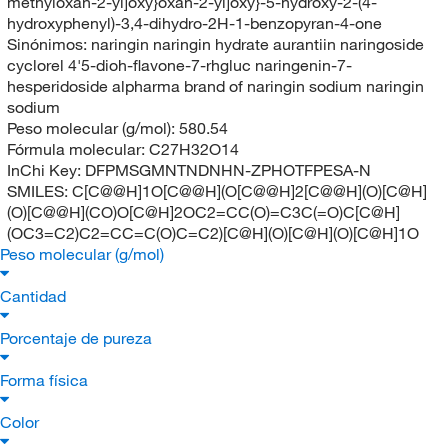
methyloxan-2-yl]oxy}oxan-2-yl]oxy}-5-hydroxy-2-(4-
hydroxyphenyl)-3,4-dihydro-2H-1-benzopyran-4-one
Sinónimos:
naringin naringin hydrate aurantiin naringoside
cyclorel 4'5-dioh-flavone-7-rhgluc naringenin-7-
hesperidoside alpharma brand of naringin sodium naringin
sodium
Peso molecular (g/mol):
580.54
Fórmula molecular:
C27H32O14
InChi Key:
DFPMSGMNTNDNHN-ZPHOTFPESA-N
SMILES:
C[C@@H]1O[C@@H](O[C@@H]2[C@@H](O)[C@H]
(O)[C@@H](CO)O[C@H]2OC2=CC(O)=C3C(=O)C[C@H]
(OC3=C2)C2=CC=C(O)C=C2)[C@H](O)[C@H](O)[C@H]1O
Peso molecular (g/mol)
Cantidad
Porcentaje de pureza
Forma física
Color