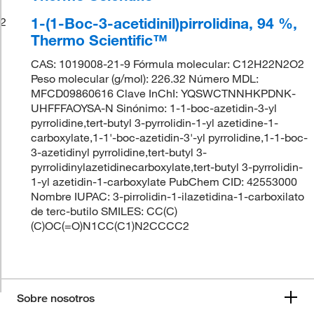
1-(1-Boc-3-acetidinil)pirrolidina, 94 %,
2
Thermo Scientific™
CAS: 1019008-21-9 Fórmula molecular: C12H22N2O2
Peso molecular (g/mol): 226.32 Número MDL:
MFCD09860616 Clave InChI: YQSWCTNNHKPDNK-
UHFFFAOYSA-N Sinónimo: 1-1-boc-azetidin-3-yl
pyrrolidine,tert-butyl 3-pyrrolidin-1-yl azetidine-1-
carboxylate,1-1'-boc-azetidin-3'-yl pyrrolidine,1-1-boc-
3-azetidinyl pyrrolidine,tert-butyl 3-
pyrrolidinylazetidinecarboxylate,tert-butyl 3-pyrrolidin-
1-yl azetidin-1-carboxylate PubChem CID: 42553000
Nombre IUPAC: 3-pirrolidin-1-ilazetidina-1-carboxilato
de terc-butilo SMILES: CC(C)
(C)OC(=O)N1CC(C1)N2CCCC2
Sobre nosotros