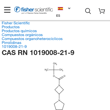
ES
Fisher Scientific
Productos
Productos químicos
Compuestos orgánicos
Compuestos organoheterocíclicos
Pirrolidinas
1019008-21-9
CAS RN 1019008-21-9
CH
3
H
C
CH
3
3
O
O
N
N