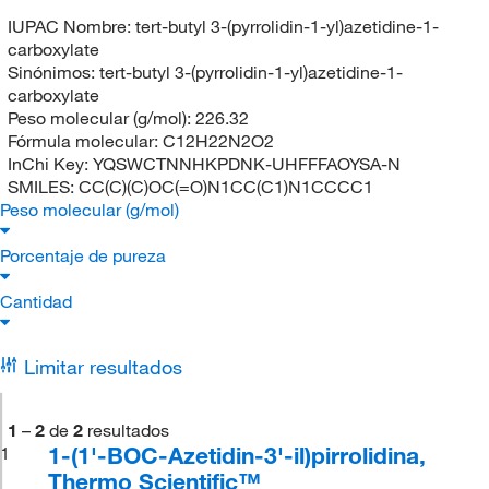
IUPAC Nombre:
tert-butyl 3-(pyrrolidin-1-yl)azetidine-1-
carboxylate
Sinónimos:
tert-butyl 3-(pyrrolidin-1-yl)azetidine-1-
carboxylate
Peso molecular (g/mol):
226.32
Fórmula molecular:
C12H22N2O2
InChi Key:
YQSWCTNNHKPDNK-UHFFFAOYSA-N
SMILES:
CC(C)(C)OC(=O)N1CC(C1)N1CCCC1
Peso molecular (g/mol)
Porcentaje de pureza
Cantidad
Limitar resultados
1
–
2
de
2
resultados
1-(1'-BOC-Azetidin-3'-il)pirrolidina,
1
Thermo Scientific™