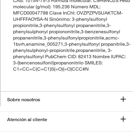
CAS: 10154-75-3 Fórmula molecular: C9H9NO2S Peso
molecular (g/mol): 195.236 Número MDL:
MFCD00047798 Clave InChI: OVZPZPVSUAKTCM-
UHFFFAOYSA-N Sinónimo: 3-phenylsulfonyl
propionitrile,3-phenylsulfonyl propanenitrile,3-
phenylsulphonyl propiononitrile,3-benzenesulfonyl
propanenitrile,3-phenylsulfonylpropionitrile,acmc-
1bvrh,enamine_005271,3-phenylsulfonyl propanitrile,3-
phenylsulphonyl-propionitrile,propanenitrile, 3-
phenylsulfonyl PubChem CID: 82413 Nombre IUPAC:
3-(bencenosulfonil)propanonitrilo SMILES:
C1=CC=C(C=C1)S(=O)(=O)CCC#N
Sobre nosotros
Atención al cliente