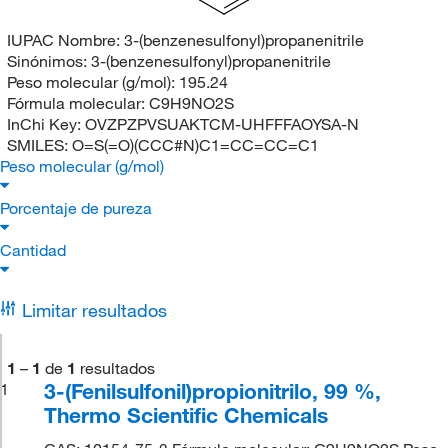
IUPAC Nombre:
3-(benzenesulfonyl)propanenitrile
Sinónimos:
3-(benzenesulfonyl)propanenitrile
Peso molecular (g/mol):
195.24
Fórmula molecular:
C9H9NO2S
InChi Key:
OVZPZPVSUAKTCM-UHFFFAOYSA-N
SMILES:
O=S(=O)(CCC#N)C1=CC=CC=C1
Peso molecular (g/mol)
Porcentaje de pureza
Cantidad
Limitar resultados
1
–
1
de
1
resultados
3-(Fenilsulfonil)propionitrilo, 99 %,
1
Thermo Scientific Chemicals