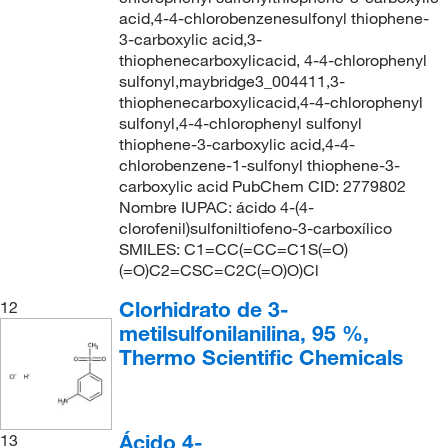
acid,4-4-chlorobenzenesulfonyl thiophene-
3-carboxylic acid,3-
thiophenecarboxylicacid, 4-4-chlorophenyl
sulfonyl,maybridge3_004411,3-
thiophenecarboxylicacid,4-4-chlorophenyl
sulfonyl,4-4-chlorophenyl sulfonyl
thiophene-3-carboxylic acid,4-4-
chlorobenzene-1-sulfonyl thiophene-3-
carboxylic acid PubChem CID: 2779802
Nombre IUPAC: ácido 4-(4-
clorofenil)sulfoniltiofeno-3-carboxílico
SMILES: C1=CC(=CC=C1S(=O)
(=O)C2=CSC=C2C(=O)O)Cl
Clorhidrato de 3-
12
metilsulfonilanilina, 95 %,
Thermo Scientific Chemicals
Ácido 4-
13