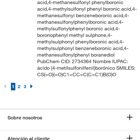
acid,4-methanesulfonyl phenylboronic
acid,4-methylsulfonyl phenyl boronic acid,4-
methanesulfonyl benzeneboronic acid,4-
methanesulfonylphenylboronic acid,4-
methylsulfonylphenyl boronic acid,4-
boronophenyl methyl sulphone,4-
methylsulphonyl phenylboronic acid,4-
methylsulphonyl benzeneboronic acid,4-
methanesulfonylphenyl boranediol
PubChem CID: 2734364 Nombre IUPAC:
ácido (4-metilsulfonilfenil)borónico SMILES:
CS(=O)(=O)C1=CC=C(C=C1)B(O)O
1
2
3
Sobre nosotros
Atención al cliente