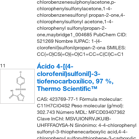
chlorobenzenesulphonylacetone,p-
chlorophenylsulfonylacetone,1-4-
chlorobenzenesulfonyl propan-2-one,4-
chlorophenylsulfonyl acetone,1-4-
chlorophenyl sulfonylpropan-2-
one,maybridge1_004685 PubChem CID:
521269 Nombre IUPAC: 1-(4-
clorofenil)sulfonilpropan-2-ona SMILES:
CC(=O)CS(=O)(=O)C1=CC=C(Cl)C=C1
Ácido 4-[(4-
11
clorofenil)sulfonil]-3-
tiofenocarboxílico, 97 %,
Thermo Scientific™
CAS: 423769-77-1 Fórmula molecular:
C11H7ClO4S2 Peso molecular (g/mol):
302.743 Número MDL: MFCD03407362
Clave InChI: MSVUIONRVJKUIB-
UHFFFAOYSA-N Sinónimo: 4-4-chlorophenyl
sulfonyl-3-thiophenecarboxylic acid,4-4-
chlorophenyl sulfonylthiophene-3-carboxylic