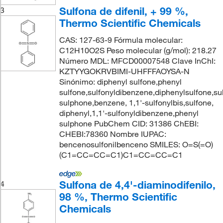
Sulfona de difenil, + 99 %,
3
Thermo Scientific Chemicals
CAS: 127-63-9 Fórmula molecular:
C12H10O2S Peso molecular (g/mol): 218.27
Número MDL: MFCD00007548 Clave InChI:
KZTYYGOKRVBIMI-UHFFFAOYSA-N
Sinónimo: diphenyl sulfone,phenyl
sulfone,sulfonyldibenzene,diphenylsulfone,su
sulphone,benzene, 1,1'-sulfonylbis,sulfone,
diphenyl,1,1'-sulfonyldibenzene,phenyl
sulphone PubChem CID: 31386 ChEBI:
CHEBI:78360 Nombre IUPAC:
bencenosulfonilbenceno SMILES: O=S(=O)
(C1=CC=CC=C1)C1=CC=CC=C1
Sulfona de 4,4'-diaminodifenilo,
4
98 %, Thermo Scientific
Chemicals