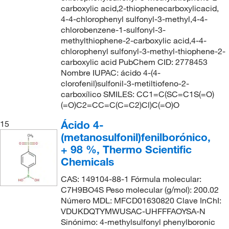
carboxylic acid,2-thiophenecarboxylicacid,
4-4-chlorophenyl sulfonyl-3-methyl,4-4-
chlorobenzene-1-sulfonyl-3-
methylthiophene-2-carboxylic acid,4-4-
chlorophenyl sulfonyl-3-methyl-thiophene-2-
carboxylic acid PubChem CID: 2778453
Nombre IUPAC: ácido 4-(4-
clorofenil)sulfonil-3-metiltiofeno-2-
carboxílico SMILES: CC1=C(SC=C1S(=O)
(=O)C2=CC=C(C=C2)Cl)C(=O)O
Ácido 4-
15
(metanosulfonil)fenilborónico,
+ 98 %, Thermo Scientific
Chemicals
CAS: 149104-88-1 Fórmula molecular:
C7H9BO4S Peso molecular (g/mol): 200.02
Número MDL: MFCD01630820 Clave InChI:
VDUKDQTYMWUSAC-UHFFFAOYSA-N
Sinónimo: 4-methylsulfonyl phenylboronic