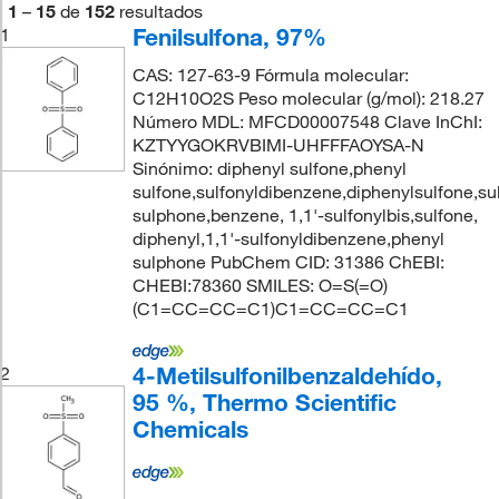
1
–
15
de
152
resultados
Fenilsulfona, 97%
1
CAS: 127-63-9 Fórmula molecular:
C12H10O2S Peso molecular (g/mol): 218.27
Número MDL: MFCD00007548 Clave InChI:
KZTYYGOKRVBIMI-UHFFFAOYSA-N
Sinónimo: diphenyl sulfone,phenyl
sulfone,sulfonyldibenzene,diphenylsulfone,su
sulphone,benzene, 1,1'-sulfonylbis,sulfone,
diphenyl,1,1'-sulfonyldibenzene,phenyl
sulphone PubChem CID: 31386 ChEBI:
CHEBI:78360 SMILES: O=S(=O)
(C1=CC=CC=C1)C1=CC=CC=C1
4-Metilsulfonilbenzaldehído,
2
95 %, Thermo Scientific
Chemicals