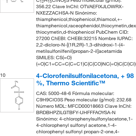
12
15
5
356.22 Clave InChI: OTVAEFIXJLOWRX-
NXEZZACHSA-N Sinónimo:
thiamphenicol,thiophenicol,thiamcol,+-
thiamphenicol,raceophenidol,thiocymetin,dex
thiocymetin,d-thiophenicol PubChem CID:
27200 ChEBI: CHEBI:32215 Nombre IUPAC:
2,2-dicloro-N-[(1R,2R)-1,3-dihidroxi-1-(4-
metilsulfonilfenil)propan-2-il]acetamida
SMILES: CS(=O)
(=O)C1=CC=C(C=C1)C(C(CO)NC(=O)C(Cl)Cl
4-Clorofenilsulfonilacetona, + 98
10
%, Thermo Scientific™
CAS: 5000-48-6 Fórmula molecular:
C9H9ClO3S Peso molecular (g/mol): 232.68
Número MDL: MFCD00018663 Clave InChI:
BRDBHPZILGTBFY-UHFFFAOYSA-N
Sinónimo: 4-chlorophenylsulfonylacetone,1-
4-chlorophenyl sulfonyl acetone,1-4-
chlorophenyl sulfonyl propan-2-one,4-