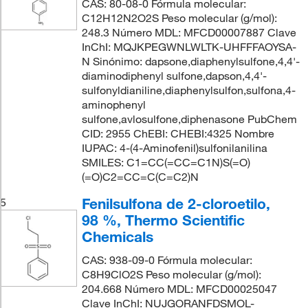
CAS: 80-08-0 Fórmula molecular:
C12H12N2O2S Peso molecular (g/mol):
248.3 Número MDL: MFCD00007887 Clave
InChI: MQJKPEGWNLWLTK-UHFFFAOYSA-
N Sinónimo: dapsone,diaphenylsulfone,4,4'-
diaminodiphenyl sulfone,dapson,4,4'-
sulfonyldianiline,diaphenylsulfon,sulfona,4-
aminophenyl
sulfone,avlosulfone,diphenasone PubChem
CID: 2955 ChEBI: CHEBI:4325 Nombre
IUPAC: 4-(4-Aminofenil)sulfonilanilina
SMILES: C1=CC(=CC=C1N)S(=O)
(=O)C2=CC=C(C=C2)N
Fenilsulfona de 2-cloroetilo,
5
98 %, Thermo Scientific
Chemicals
CAS: 938-09-0 Fórmula molecular:
C8H9ClO2S Peso molecular (g/mol):
204.668 Número MDL: MFCD00025047
Clave InChI: NUJGORANFDSMOL-