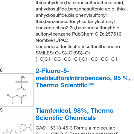
thioanhydride,benzenesulfonothioic acid,
anhydrosulfide,benzenesulfonic acid, thio-,
anhydrosulfide,bis phenylsulfonyl
thio,benzenesulfonyl sulfanylsulfonyl
benzene,phso2 2s,benzenesulfonylthio
sulfonylbenzene PubChem CID: 257516
Nombre IUPAC:
bencenosulfonilsulfanilsulfonilbenceno
SMILES: O=S(=O)(SS(=O)
(=O)C1=CC=CC=C1)C1=CC=CC=C1
2-Fluoro-5-
8
metilsulfonilnitrobenceno, 95 %,
Thermo Scientific™
Tiamfenicol, 98%, Thermo
9
Scientific Chemicals
CAS: 15318-45-3 Fórmula molecular:
C
H
ClNO
S Peso molecular (g/mol):