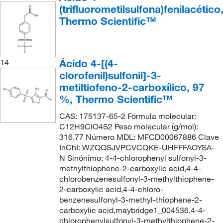
(trifluorometilsulfona)fenilacético
Thermo Scientific™
Ácido 4-[(4-
14
clorofenil)sulfonil]-3-
metiltiofeno-2-carboxílico, 97
%, Thermo Scientific™
CAS: 175137-65-2 Fórmula molecular:
C12H9ClO4S2 Peso molecular (g/mol):
316.77 Número MDL: MFCD00067886 Clave
InChI: WZQQSJVPCVCQKE-UHFFFAOYSA-
N Sinónimo: 4-4-chlorophenyl sulfonyl-3-
methylthiophene-2-carboxylic acid,4-4-
chlorobenzenesulfonyl-3-methylthiophene-
2-carboxylic acid,4-4-chloro-
benzenesulfonyl-3-methyl-thiophene-2-
carboxylic acid,maybridge1_004536,4-4-
chlorophenylsulfonyl-3-methylthiophene-2-