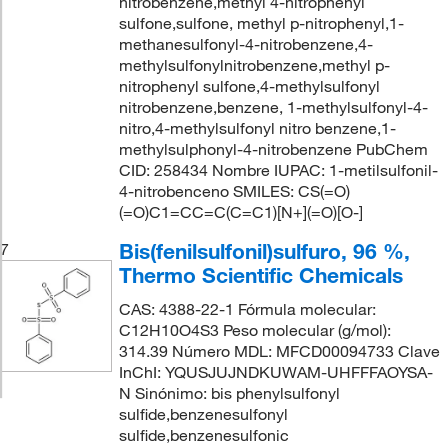
nitrobenzene,methyl 4-nitrophenyl
sulfone,sulfone, methyl p-nitrophenyl,1-
methanesulfonyl-4-nitrobenzene,4-
methylsulfonylnitrobenzene,methyl p-
nitrophenyl sulfone,4-methylsulfonyl
nitrobenzene,benzene, 1-methylsulfonyl-4-
nitro,4-methylsulfonyl nitro benzene,1-
methylsulphonyl-4-nitrobenzene PubChem
CID: 258434 Nombre IUPAC: 1-metilsulfonil-
4-nitrobenceno SMILES: CS(=O)
(=O)C1=CC=C(C=C1)[N+](=O)[O-]
Bis(fenilsulfonil)sulfuro, 96 %,
7
Thermo Scientific Chemicals
CAS: 4388-22-1 Fórmula molecular:
C12H10O4S3 Peso molecular (g/mol):
314.39 Número MDL: MFCD00094733 Clave
InChI: YQUSJUJNDKUWAM-UHFFFAOYSA-
N Sinónimo: bis phenylsulfonyl
sulfide,benzenesulfonyl
sulfide,benzenesulfonic