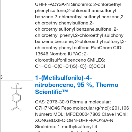
UHFFFAOYSA-N Sinónimo: 2-chloroethyl
phenyl sulfone,2-chloroethanesulfonyl
benzene,2-chloroethyl sulfonyl benzene,2-
chloroethylphenylsulfone,2-
chloroethylsulfonyl benzene,sulfone, 2-
chloroethyl phenyl,2-chloroethyl sulphonyl
benzene,benzene, 2-chloroethyl sulfonyl,2-
chloroethylphenyl sulfone PubChem CID:
13646 Nombre IUPAC: 2-
cloroetilsulfonilbenceno SMILES:
C1=CC=C(C=C1)S(=O)(=O)CCCl
1-(Metilsulfonilo)-4-
6
nitrobenceno, 95 %, Thermo
Scientific™
CAS: 2976-30-9 Fórmula molecular:
C7H7NO4S Peso molecular (g/mol): 201.196
Número MDL: MFCD00047803 Clave InChI:
XONGBDXIFQIQBN-UHFFFAOYSA-N
Sinónimo: 1-methylsulfonyl-4-