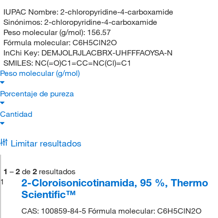
IUPAC Nombre:
2-chloropyridine-4-carboxamide
Sinónimos:
2-chloropyridine-4-carboxamide
Peso molecular (g/mol):
156.57
Fórmula molecular:
C6H5ClN2O
InChi Key:
DEMJOLRJLACBRX-UHFFFAOYSA-N
SMILES:
NC(=O)C1=CC=NC(Cl)=C1
Peso molecular (g/mol)
Porcentaje de pureza
Cantidad
Limitar resultados
1
–
2
de
2
resultados
2-Cloroisonicotinamida, 95 %, Thermo
1
Scientific™
CAS: 100859-84-5 Fórmula molecular: C6H5ClN2O