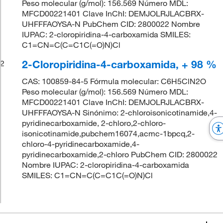
Peso molecular (g/mol): 156.569 Número MDL:
MFCD00221401 Clave InChI: DEMJOLRJLACBRX-
UHFFFAOYSA-N PubChem CID: 2800022 Nombre
IUPAC: 2-cloropiridina-4-carboxamida SMILES:
C1=CN=C(C=C1C(=O)N)Cl
2-Cloropiridina-4-carboxamida, + 98 %
2
CAS: 100859-84-5 Fórmula molecular: C6H5ClN2O
Peso molecular (g/mol): 156.569 Número MDL:
MFCD00221401 Clave InChI: DEMJOLRJLACBRX-
UHFFFAOYSA-N Sinónimo: 2-chloroisonicotinamide,4-
pyridinecarboxamide, 2-chloro,2-chloro-
isonicotinamide,pubchem16074,acmc-1bpcq,2-
chloro-4-pyridinecarboxamide,4-
pyridinecarboxamide,2-chloro PubChem CID: 2800022
Nombre IUPAC: 2-cloropiridina-4-carboxamida
SMILES: C1=CN=C(C=C1C(=O)N)Cl