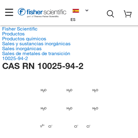
ES
Fisher Scientific
Productos
Productos químicos
Sales y sustancias inorgánicas
Sales inorgánicas
Sales de metales de transición
10025-94-2
CAS RN 10025-94-2
H
H
H
O
O
O
2
2
2
H
H
H
O
O
O
2
2
2
Y
Cl
Cl
Cl