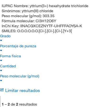
IUPAC Nombre:
yttrium(3+) hexahydrate trichloride
Sinónimos:
yttrium(III) chloride
Peso molecular (g/mol):
303.35
Fórmula molecular:
Cl3H12O6Y
InChi Key:
IINACGXCEZNYTF-UHFFFAOYSA-K
SMILES:
O.O.O.O.O.O.[Cl-].[Cl-].[Cl-].[Y+3]
Grado
Porcentaje de pureza
Forma física
Cantidad
Peso molecular (g/mol)
Limitar resultados
1
–
2
de
2
resultados