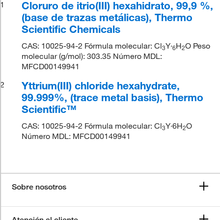
Cloruro de itrio(III) hexahidrato, 99,9 %,
1
(base de trazas metálicas), Thermo
Scientific Chemicals
CAS: 10025-94-2 Fórmula molecular: Cl
Y·
H
O Peso
3
6
2
molecular (g/mol): 303.35 Número MDL:
MFCD00149941
Yttrium(III) chloride hexahydrate,
2
99.999%, (trace metal basis), Thermo
Scientific™
CAS: 10025-94-2 Fórmula molecular: Cl
Y·6H
O
3
2
Número MDL: MFCD00149941
Sobre nosotros
Atención al cliente