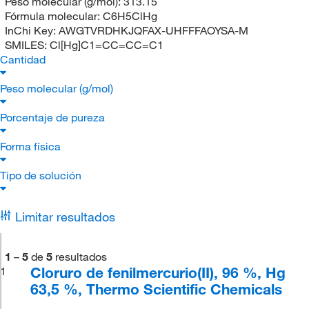
Peso molecular (g/mol):
313.15
Fórmula molecular:
C6H5ClHg
InChi Key:
AWGTVRDHKJQFAX-UHFFFAOYSA-M
SMILES:
Cl[Hg]C1=CC=CC=C1
Cantidad
Peso molecular (g/mol)
Porcentaje de pureza
Forma física
Tipo de solución
Limitar resultados
1
–
5
de
5
resultados
Cloruro de fenilmercurio(II), 96 %, Hg
1
63,5 %, Thermo Scientific Chemicals