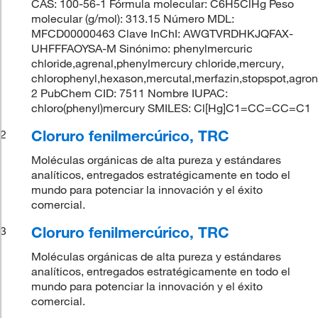
CAS: 100-56-1 Fórmula molecular: C6H5ClHg Peso
molecular (g/mol): 313.15 Número MDL:
MFCD00000463 Clave InChI: AWGTVRDHKJQFAX-
UHFFFAOYSA-M Sinónimo: phenylmercuric
chloride,agrenal,phenylmercury chloride,mercury,
chlorophenyl,hexason,mercutal,merfazin,stopspot,agron
2 PubChem CID: 7511 Nombre IUPAC:
chloro(phenyl)mercury SMILES: Cl[Hg]C1=CC=CC=C1
Cloruro fenilmercúrico, TRC
2
Moléculas orgánicas de alta pureza y estándares
analíticos, entregados estratégicamente en todo el
mundo para potenciar la innovación y el éxito
comercial.
Cloruro fenilmercúrico, TRC
3
Moléculas orgánicas de alta pureza y estándares
analíticos, entregados estratégicamente en todo el
mundo para potenciar la innovación y el éxito
comercial.