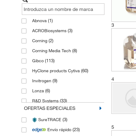
hibridomas y mielomas
(30)
Medios para cultivo celular
neurobasal
(30)
(1)
Abnova
3
Medios de cultivo de células
(3)
ACROBiosystems
cancerosas
(5)
(2)
Corning
Medios para cultivo celular NK
(4)
(8)
Corning Media Tech
(113)
Gibco
(60)
HyClone products Cytiva
4
(9)
Invitrogen
(6)
Lonza
(33)
R&D Systems
OFERTAS ESPECIALES
(1)
Sigma Aldrich
(3)
SureTRACE
(140)
Stemcell Technologies
5
(23)
Envío rápido
(4)
Thermo Scientific