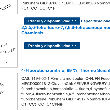
PubChem CID: 9706 ChEBI: CHEBI:38583 Nombre 
FC1=CC=CC=C1F
Precio y disponibilidad
Especificacion
2,3,5,6-Tetrafluoro-7,7,8,8-tetracianoquin
Chemicals
Precio y disponibilidad
4-Fluorobenzonitrilo, 99 %, Thermo Scient
CAS: 1194-02-1 Fórmula molecular: C
H
FN Peso 
7
4
MFCD00001812 Clave InChI: AEKVBBNGWBBYLL
fluorobenzonitrile,benzonitrile, 4-fluoro,4-cyanof
fluoro,4-fluoro-benzonitrile,4-fluorobenzenecarboni
fluorobenzene PubChem CID: 14517 Nombre IUPAC:
C1=CC(=CC=C1C#N)F