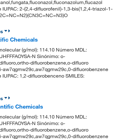
ocanol,fungata,fluconazol,fluconazolum,flucazol
C: 2-(2,4-difluorofenil)-1,3-bis(1,2,4-triazol-1-
(CN2C=NC=N2)(CN3C=NC=N3)O
es
ific Chemicals
olecular (g/mol): 114.10 Número MDL:
UHFFFAOYSA-N Sinónimo: o-
ifluoro,ortho-difluorobenzene,o-difluoro
unii-aw7qgmw29c,aw7qgmw29c,0-difluorobenzene
IUPAC: 1,2-difluorobenceno SMILES:
es
ntific Chemicals
olecular (g/mol): 114.10 Número MDL:
UHFFFAOYSA-N Sinónimo: o-
ifluoro,ortho-difluorobenzene,o-difluoro
unii-aw7qgmw29c,aw7qgmw29c,0-difluorobenzene