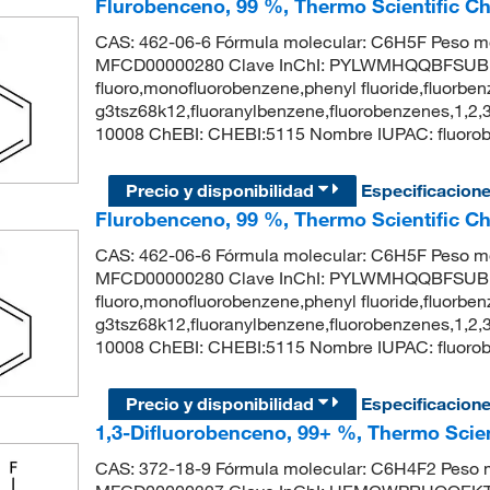
Flurobenceno, 99 %, Thermo Scientific C
CAS: 462-06-6 Fórmula molecular: C6H5F Peso mo
MFCD00000280 Clave InChI: PYLWMHQQBFSUBP
fluoro,monofluorobenzene,phenyl fluoride,fluorben
g3tsz68k12,fluoranylbenzene,fluorobenzenes,1,2,
10008 ChEBI: CHEBI:5115 Nombre IUPAC: fluo
Precio y disponibilidad
Especificacion
Flurobenceno, 99 %, Thermo Scientific C
CAS: 462-06-6 Fórmula molecular: C6H5F Peso mo
MFCD00000280 Clave InChI: PYLWMHQQBFSUBP
fluoro,monofluorobenzene,phenyl fluoride,fluorben
g3tsz68k12,fluoranylbenzene,fluorobenzenes,1,2,
10008 ChEBI: CHEBI:5115 Nombre IUPAC: fluo
Precio y disponibilidad
Especificacion
1,3-Difluorobenceno, 99+ %, Thermo Scien
CAS: 372-18-9 Fórmula molecular: C6H4F2 Peso m