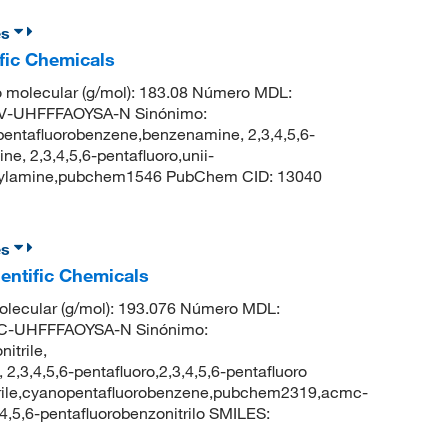
es
fic Chemicals
 molecular (g/mol): 183.08 Número MDL:
-UHFFFAOYSA-N Sinónimo:
pentafluorobenzene,benzenamine, 2,3,4,5,6-
ne, 2,3,4,5,6-pentafluoro,unii-
henylamine,pubchem1546 PubChem CID: 13040
es
entific Chemicals
lecular (g/mol): 193.076 Número MDL:
-UHFFFAOYSA-N Sinónimo:
itrile,
2,3,4,5,6-pentafluoro,2,3,4,5,6-pentafluoro
itrile,cyanopentafluorobenzene,pubchem2319,acmc-
5,6-pentafluorobenzonitrilo SMILES: