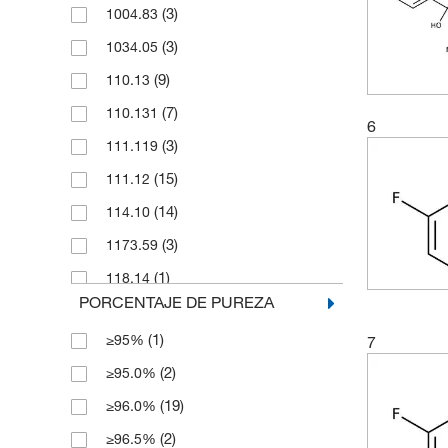
(3)
1004.83
(1)
1000 g
(3)
1034.05
(4)
2 g
(9)
110.13
(54)
2 mg
(7)
110.131
(2)
2.5 g
6
(3)
111.119
(2)
2.5 kg
(15)
111.12
(1)
2.5 mL
(14)
114.10
(6)
20 mg
(3)
1173.59
(50)
200 mg
(1)
118.14
(183)
25 g
PORCENTAJE DE PUREZA
(3)
120.126
(13)
25 mL
(1)
≥95%
7
(6)
120.13
(144)
25 mg
(2)
≥95.0%
(16)
121.11
(15)
250 g
(19)
≥96.0%
(4)
121.114
(139)
250 mg
(2)
≥96.5%
(2)
124.16
(2)
2500 g