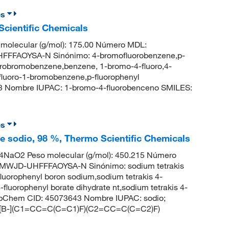
es
cientific Chemicals
molecular (g/mol): 175.00 Número MDL:
FFFAOYSA-N Sinónimo: 4-bromofluorobenzene,p-
robromobenzene,benzene, 1-bromo-4-fluoro,4-
fluoro-1-bromobenzene,p-fluorophenyl
3 Nombre IUPAC: 1-bromo-4-fluorobenceno SMILES:
es
 de sodio, 98 %, Thermo Scientific Chemicals
NaO2 Peso molecular (g/mol): 450.215 Número
WJD-UHFFFAOYSA-N Sinónimo: sodium tetrakis
-fluorophenyl boron sodium,sodium tetrakis 4-
-fluorophenyl borate dihydrate nt,sodium tetrakis 4-
 PubChem CID: 45073643 Nombre IUPAC: sodio;
LES: [B-](C1=CC=C(C=C1)F)(C2=CC=C(C=C2)F)