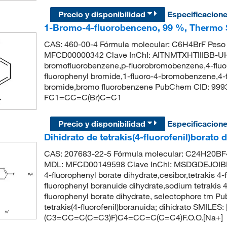
Precio y disponibilidad
Especificacion
1-Bromo-4-fluorobenceno, 99 %, Thermo S
CAS: 460-00-4 Fórmula molecular: C6H4BrF Peso 
MFCD00000342 Clave InChI: AITNMTXHTIIIBB-UH
bromofluorobenzene,p-fluorobromobenzene,4-fluo
fluorophenyl bromide,1-fluoro-4-bromobenzene,4-
bromide,bromo fluorobenzene PubChem CID: 999
FC1=CC=C(Br)C=C1
Precio y disponibilidad
Especificacion
Dihidrato de tetrakis(4-fluorofenil)borato
CAS: 207683-22-5 Fórmula molecular: C24H20BF4
MDL: MFCD00149598 Clave InChI: MSDGDEJOIBM
4-fluorophenyl borate dihydrate,cesibor,tetrakis 4
fluorophenyl boranuide dihydrate,sodium tetrakis 4
fluorophenyl borate dihydrate, selectophore tm
tetrakis(4-fluorofenil)boranuida; dihidrato SMI
(C3=CC=C(C=C3)F)C4=CC=C(C=C4)F.O.O.[Na+]