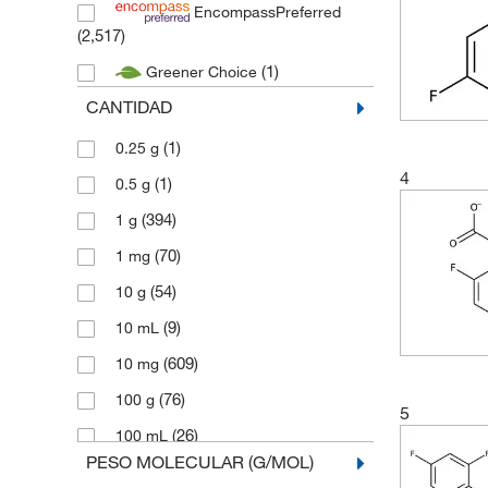
EncompassPreferred
(2,517)
(1)
Greener Choice
CANTIDAD
(1)
0.25 g
4
(1)
0.5 g
(394)
1 g
(70)
1 mg
(54)
10 g
(9)
10 mL
(609)
10 mg
(76)
100 g
5
(26)
100 mL
PESO MOLECULAR (G/MOL)
(450)
100 mg