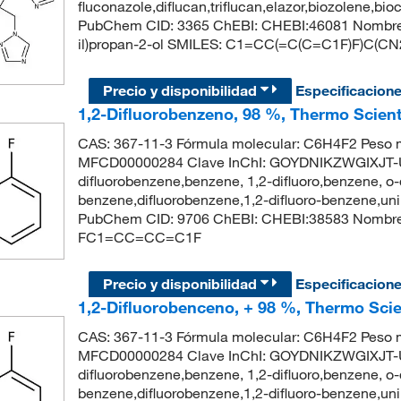
fluconazole,diflucan,triflucan,elazor,biozolene,bi
PubChem CID: 3365 ChEBI: CHEBI:46081 Nombre IUPA
il)propan-2-ol SMILES: C1=CC(=C(C=C1F)F)C
Precio y disponibilidad
Especificacion
1,2-Difluorobenzeno, 98 %, Thermo Scient
CAS: 367-11-3 Fórmula molecular: C6H4F2 Peso m
MFCD00000284 Clave InChI: GOYDNIKZWGIXJT-
difluorobenzene,benzene, 1,2-difluoro,benzene, o-d
benzene,difluorobenzene,1,2-difluoro-benzene,
PubChem CID: 9706 ChEBI: CHEBI:38583 Nombre 
FC1=CC=CC=C1F
Precio y disponibilidad
Especificacion
1,2-Difluorobenceno, + 98 %, Thermo Scie
CAS: 367-11-3 Fórmula molecular: C6H4F2 Peso m
MFCD00000284 Clave InChI: GOYDNIKZWGIXJT-
difluorobenzene,benzene, 1,2-difluoro,benzene, o-d
benzene,difluorobenzene,1,2-difluoro-benzene,