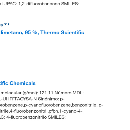
IUPAC: 1,2-difluorobenceno SMILES:
es
odimetano, 95 %, Thermo Scientific
ific Chemicals
molecular (g/mol): 121.11 Número MDL:
-UHFFFAOYSA-N Sinónimo: p-
luorobenzene,p-cyanofluorobenzene,benzonitrile, p-
trile,4-fluorobenzonitril,pfbn,1-cyano-4-
 4-fluorobenzonitrilo SMILES: