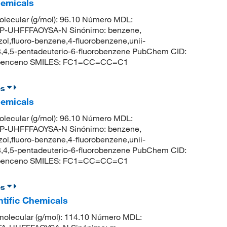
hemicals
lecular (g/mol): 96.10 Número MDL:
-UHFFFAOYSA-N Sinónimo: benzene,
zol,fluoro-benzene,4-fluorobenzene,unii-
3,4,5-pentadeuterio-6-fluorobenzene PubChem CID:
robenceno SMILES: FC1=CC=CC=C1
es
hemicals
lecular (g/mol): 96.10 Número MDL:
-UHFFFAOYSA-N Sinónimo: benzene,
zol,fluoro-benzene,4-fluorobenzene,unii-
3,4,5-pentadeuterio-6-fluorobenzene PubChem CID:
robenceno SMILES: FC1=CC=CC=C1
es
tific Chemicals
olecular (g/mol): 114.10 Número MDL: