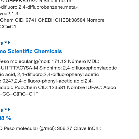
A-UHFFFAOYSA-N Sinónimo: m-
difluoro,2,4-difluorobenzene,meta-
woc2,1,3-
ubChem CID: 9741 ChEBI: CHEBI:38584 Nombre
)=CC=C1
es
rmo Scientific Chemicals
eso molecular (g/mol): 171.12 Número MDL:
FFFAOYSA-M Sinónimo: 2,4-difluorophenylacetic
 acid, 2,4-difluoro,2,4-difluorophenyl acetic
 0247,2,4-difluoro-phenyl-acetic acid,2,4-
ceticacid PubChem CID: 123581 Nombre IUPAC: Ácido
CC1=CC=C(F)C=C1F
es
 98 %
O Peso molecular (g/mol): 306.27 Clave InChI: