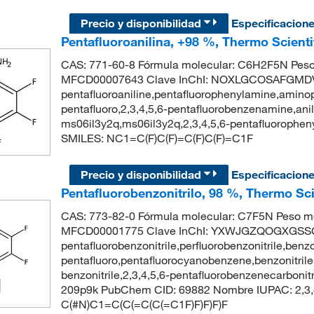
Precio y disponibilidad
Especificacion
Pentafluoroanilina, +98 %, Thermo Scienti
CAS: 771-60-8 Fórmula molecular: C6H2F5N Peso
MFCD00007643 Clave InChI: NOXLGCOSAFGMDV
pentafluoroaniline,pentafluorophenylamine,amino
pentafluoro,2,3,4,5,6-pentafluorobenzenamine,anili
ms06il3y2q,ms06il3y2q,2,3,4,5,6-pentafluorop
SMILES: NC1=C(F)C(F)=C(F)C(F)=C1F
Precio y disponibilidad
Especificacion
Pentafluorobenzonitrilo, 98 %, Thermo Sci
CAS: 773-82-0 Fórmula molecular: C7F5N Peso mo
MFCD00001775 Clave InChI: YXWJGZQOGXGSSC
pentafluorobenzonitrile,perfluorobenzonitrile,benzon
pentafluoro,pentafluorocyanobenzene,benzonitrile, 
benzonitrile,2,3,4,5,6-pentafluorobenzenecarbon
209p9k PubChem CID: 69882 Nombre IUPAC: 2,3,4,
C(#N)C1=C(C(=C(C(=C1F)F)F)F)F