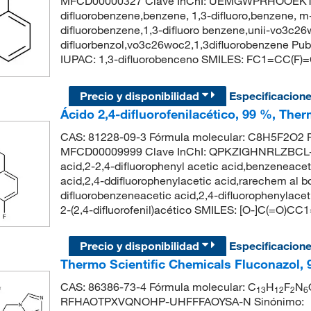
MFCD00000327 Clave InChI: UEMGWPRHOOEKT
difluorobenzene,benzene, 1,3-difluoro,benzene, m-
difluorobenzene,1,3-difluoro benzene,unii-vo3c26
difluorbenzol,vo3c26woc2,1,3difluorobenzene P
IUPAC: 1,3-difluorobenceno SMILES: FC1=CC(F
Precio y disponibilidad
Especificacion
Ácido 2,4-difluorofenilacético, 99 %, The
CAS: 81228-09-3 Fórmula molecular: C8H5F2O2 P
MFCD00009999 Clave InChI: QPKZIGHNRLZBCL-UH
acid,2-2,4-difluorophenyl acetic acid,benzeneacetic
acid,2,4-ddifluorophenylacetic acid,rarechem al bo
difluorobenzeneacetic acid,2,4-difluorophenyla
2-(2,4-difluorofenil)acético SMILES: [O-]C(=O)
Precio y disponibilidad
Especificacion
Thermo Scientific Chemicals Fluconazol,
CAS: 86386-73-4 Fórmula molecular: C
H
F
N
13
12
2
6
RFHAOTPXVQNOHP-UHFFFAOYSA-N Sinónimo: