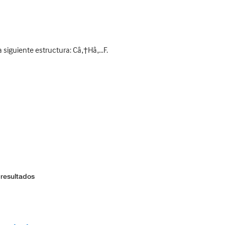
 siguiente estructura: Câ‚†Hâ‚…F.
 resultados