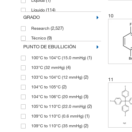
(1)
Líquida
(59)
95%
(9)
137.113
(114)
Líquido
(87)
95.0%
(2)
138.14
10
GRADO
(3)
Líquido aceitoso
(9)
95.02%
(2)
138.141
(2,527)
Research
(2)
Líquido después derretirse
(9)
95.03%
(2)
138.19
(9)
Técnico
(2)
Líquido o sólido
(2)
95.04%
(7)
139.105
PUNTO DE EBULLICIÓN
(1)
Líquido o sólido de baja fusión
(7)
95.05%
(13)
139.11
(1)
100°C to 104°C (15.0 mmHg)
(4)
Oil
(4)
95.06%
(1)
139.17
(4)
103°C (32 mmHg)
(18)
Polvo
(6)
95.07%
(7)
139.173
(2)
103°C to 104°C (12 mmHg)
(31)
Polvo cristalino
11
(1)
95.08%
(19)
139.92
(2)
104°C to 105°C
(3)
Polvo cristalino brillante o copos
(5)
95.1%
(5)
140.157
(3)
104°C to 106°C (20 mmHg)
(3)
Polvo cristalino o esponjoso
(8)
95.12%
(14)
140.16
(2)
105°C to 110°C (22.0 mmHg)
(252)
Powder
(11)
95.14%
(2)
142.191
(1)
109°C to 110°C (0.6 mmHg)
Shiny Crystals or Crystalline Powder
(4)
95.16%
(1)
142.2
(1)
(2)
109°C to 110°C (35 mmHg)
(4)
95.21%
(3)
144.13