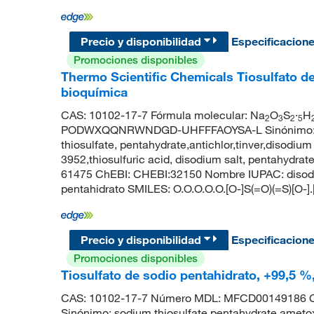
Precio y disponibilidad
Especificacion
Promociones disponibles
Thermo Scientific Chemicals Tiosulfato de
bioquímica
CAS: 10102-17-7 Fórmula molecular: Na
O
S
·
H
2
3
2
5
PODWXQQNRWNDGD-UHFFFAOYSA-L Sinónimo: sodi
thiosulfate, pentahydrate,antichlor,tinver,disodiu
3952,thiosulfuric acid, disodium salt, pentahydr
61475 ChEBI: CHEBI:32150 Nombre IUPAC: disodio;
pentahidrato SMILES: O.O.O.O.O.[O-]S(=O)(=S)[O-].
Precio y disponibilidad
Especificacion
Promociones disponibles
Tiosulfato de sodio pentahidrato, +99,5 %
CAS: 10102-17-7 Número MDL: MFCD0014918
Sinónimo: sodium thiosulfate pentahydrate,ametox