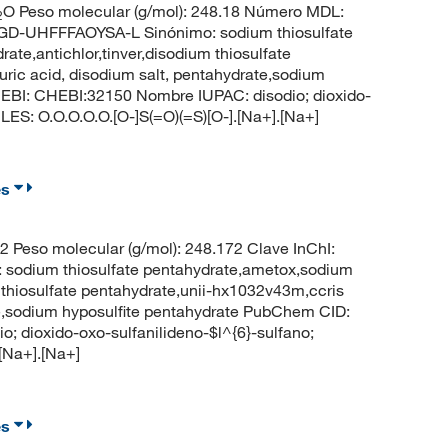
O Peso molecular (g/mol): 248.18 Número MDL:
2
UHFFFAOYSA-L Sinónimo: sodium thiosulfate
ate,antichlor,tinver,disodium thiosulfate
uric acid, disodium salt, pentahydrate,sodium
EBI: CHEBI:32150 Nombre IUPAC: disodio; dioxido-
ILES: O.O.O.O.O.[O-]S(=O)(=S)[O-].[Na+].[Na+]
es
Peso molecular (g/mol): 248.172 Clave InChI:
um thiosulfate pentahydrate,ametox,sodium
m thiosulfate pentahydrate,unii-hx1032v43m,ccris
ate,sodium hyposulfite pentahydrate PubChem CID:
 dioxido-oxo-sulfanilideno-$l^{6}-sulfano;
[Na+].[Na+]
es