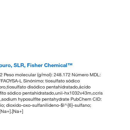
a puro, SLR, Fisher Chemical™
 Peso molecular (g/mol): 248.172 Número MDL:
YSA-L Sinónimo: tiosulfato sódico
oro,tiosulfato disódico pentahidratado,ácido
ulfito sódico pentahidratado,unii-hx1032v43m,ccris
ate,sodium hyposulfite pentahydrate PubChem CID:
 dioxido-oxo-sulfanilideno-$l^{6}-sulfano;
[Na+].[Na+]