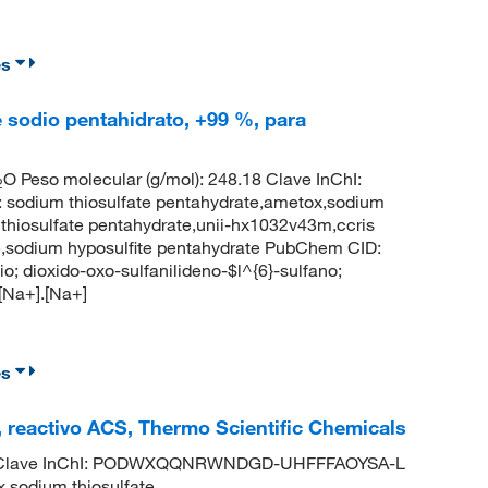
es
 sodio pentahidrato, +99 %, para
O Peso molecular (g/mol): 248.18 Clave InChI:
2
um thiosulfate pentahydrate,ametox,sodium
m thiosulfate pentahydrate,unii-hx1032v43m,ccris
ate,sodium hyposulfite pentahydrate PubChem CID:
 dioxido-oxo-sulfanilideno-$l^{6}-sulfano;
[Na+].[Na+]
es
, reactivo ACS, Thermo Scientific Chemicals
6 Clave InChI: PODWXQQNRWNDGD-UHFFFAOYSA-L
,sodium thiosulfate,