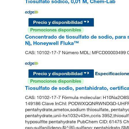
Tiosulfato sódico, 0,01 M, Chem-Lab
Precio y disponibilidad
Promociones disponibles
Concentrado de tiosulfato de sodio, para 
N), Honeywell Fluka™
CAS: 10102-17-7 Número MDL: MFCD00003499 C
Precio y disponibilidad
Especificacion
Promociones disponibles
Tiosulfato de sodio, pentahidrato, certifi
CAS: 10102-17-7 Fórmula molecular: H10Na2O8S2
149186 Clave InChI: PODWXQQNRWNDGD-UHFFFAO
pentahydrate,ametox,sodium thiosulfate, pentahydr
pentahydrate,unii-hx1032v43m,ccris 3952,thiosulf
hyposulfite pentahydrate PubChem CID: 61475 Ch
oxo-sulfanilideno-$l^{6}-sulfano; pentahidrato SM