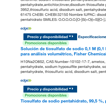
pentahydrate,antichlor,tinver,disodium thiosulfat
3952,thiosulfuric acid, disodium salt, pentahydr
61475 ChEBI: CHEBI:32150 Nombre IUPAC: disodio;
pentahidrato SMILES: O.O.O.O.O.[O-]S(=O)(=S)[O-].
Precio y disponibilidad
Especificacion
Promociones disponibles
Solución de tiosulfato de sodio 0,1 M (0,1 
para análisis volumétrico, Fisher Chemic
H10Na2O8S2, CAS Number-10102-17-7, ametox, anti
pentahydrate, sodium hyposulfite pentahydrate, so
pentahydrate, thiosulfuric acid, disodium salt, pe
Precio y disponibilidad
Promociones disponibles
Tiosulfato de sodio pentahidrato, 99,5 %, 