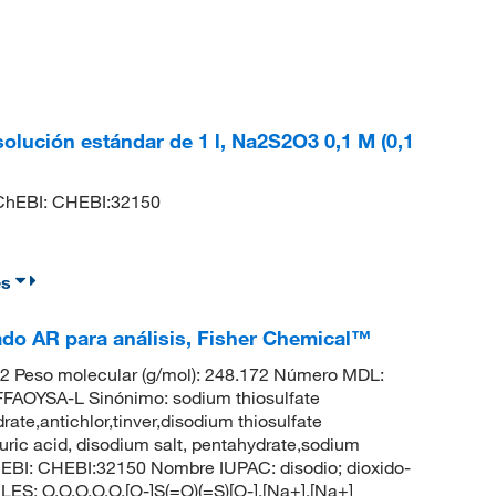
solución estándar de 1 l, Na2S2O3 0,1 M (0,1
hEBI: CHEBI:32150
es
cado AR para análisis, Fisher Chemical™
 Peso molecular (g/mol): 248.172 Número MDL:
YSA-L Sinónimo: sodium thiosulfate
ate,antichlor,tinver,disodium thiosulfate
uric acid, disodium salt, pentahydrate,sodium
EBI: CHEBI:32150 Nombre IUPAC: disodio; dioxido-
ILES: O.O.O.O.O.[O-]S(=O)(=S)[O-].[Na+].[Na+]