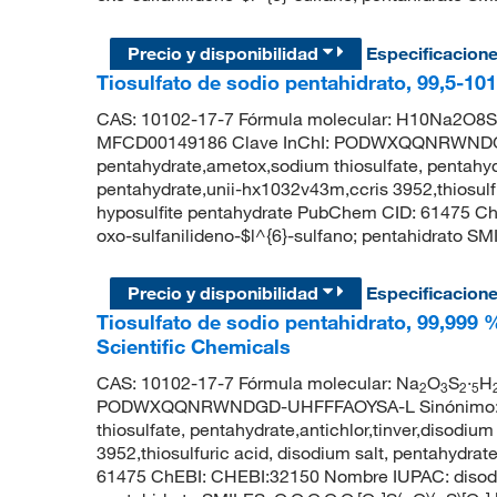
Precio y disponibilidad
Especificacion
Tiosulfato de sodio pentahidrato, 99,5-10
CAS: 10102-17-7 Fórmula molecular: H10Na2O8S2
MFCD00149186 Clave InChI: PODWXQQNRWNDGD-
pentahydrate,ametox,sodium thiosulfate, pentahydr
pentahydrate,unii-hx1032v43m,ccris 3952,thiosulf
hyposulfite pentahydrate PubChem CID: 61475 Ch
oxo-sulfanilideno-$l^{6}-sulfano; pentahidrato SM
Precio y disponibilidad
Especificacion
Tiosulfato de sodio pentahidrato, 99,999 
Scientific Chemicals
CAS: 10102-17-7 Fórmula molecular: Na
O
S
·
H
2
3
2
5
PODWXQQNRWNDGD-UHFFFAOYSA-L Sinónimo: sodi
thiosulfate, pentahydrate,antichlor,tinver,disodiu
3952,thiosulfuric acid, disodium salt, pentahydr
61475 ChEBI: CHEBI:32150 Nombre IUPAC: disodio;