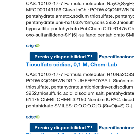
CAS: 10102-17-7 Fórmula molecular: Na
O
S
·
H
2
3
2
5
MFCD00149186 Clave InChI: PODWXQQNRWNDGD-
pentahydrate,ametox,sodium thiosulfate, pentahydr
pentahydrate,unii-hx1032v43m,ccris 3952,thiosulf
hyposulfite pentahydrate PubChem CID: 61475 Ch
oxo-sulfanilideno-$l^{6}-sulfano; pentahidrato SM
Precio y disponibilidad
Especificacion
Tiosulfato sódico, 0,1 M, Chem-Lab
CAS: 10102-17-7 Fórmula molecular: H10Na2O8S2 
PODWXQQNRWNDGD-UHFFFAOYSA-L Sinónimo: sodi
thiosulfate, pentahydrate,antichlor,tinver,disodiu
3952,thiosulfuric acid, disodium salt, pentahydr
61475 ChEBI: CHEBI:32150 Nombre IUPAC: disodio;
pentahidrato SMILES: O.O.O.O.O.[O-]S(=O)(=S)[O-].
Precio y disponibilidad
Especificacion