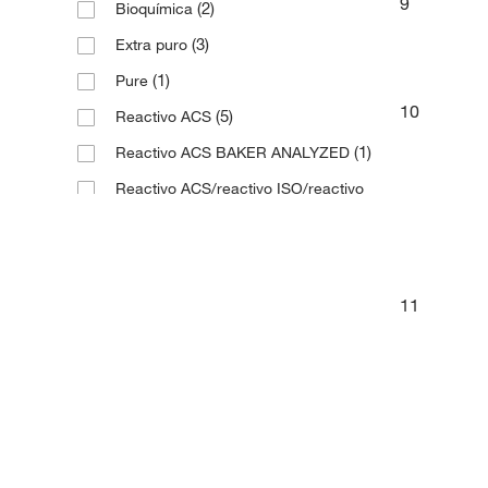
9
(2)
Bioquímica
(3)
Extra puro
(1)
Pure
10
(5)
Reactivo ACS
(1)
Reactivo ACS BAKER ANALYZED
Reactivo ACS/reactivo ISO/reactivo
(1)
Farmacopea farmacopea
(2)
base de trazas de metales
(5)
puriss.
11