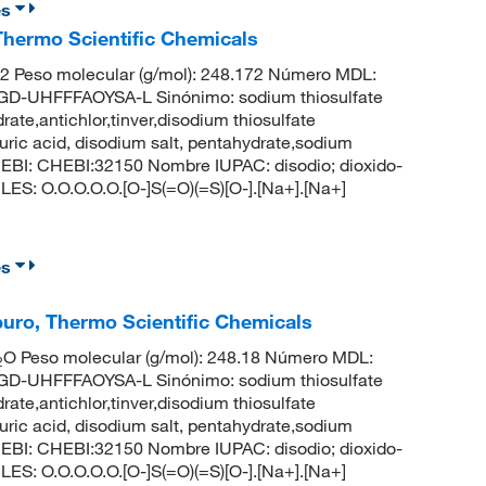
es
Thermo Scientific Chemicals
 Peso molecular (g/mol): 248.172 Número MDL:
UHFFFAOYSA-L Sinónimo: sodium thiosulfate
ate,antichlor,tinver,disodium thiosulfate
uric acid, disodium salt, pentahydrate,sodium
EBI: CHEBI:32150 Nombre IUPAC: disodio; dioxido-
ILES: O.O.O.O.O.[O-]S(=O)(=S)[O-].[Na+].[Na+]
es
 puro, Thermo Scientific Chemicals
O Peso molecular (g/mol): 248.18 Número MDL:
2
UHFFFAOYSA-L Sinónimo: sodium thiosulfate
ate,antichlor,tinver,disodium thiosulfate
uric acid, disodium salt, pentahydrate,sodium
EBI: CHEBI:32150 Nombre IUPAC: disodio; dioxido-
ILES: O.O.O.O.O.[O-]S(=O)(=S)[O-].[Na+].[Na+]