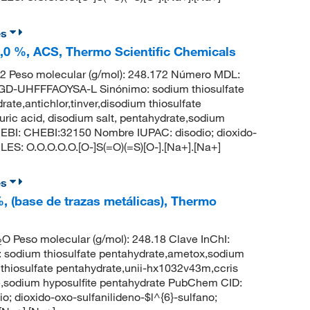
es
1,0 %, ACS, Thermo Scientific Chemicals
 Peso molecular (g/mol): 248.172 Número MDL:
UHFFFAOYSA-L Sinónimo: sodium thiosulfate
ate,antichlor,tinver,disodium thiosulfate
uric acid, disodium salt, pentahydrate,sodium
EBI: CHEBI:32150 Nombre IUPAC: disodio; dioxido-
ILES: O.O.O.O.O.[O-]S(=O)(=S)[O-].[Na+].[Na+]
es
%, (base de trazas metálicas), Thermo
O Peso molecular (g/mol): 248.18 Clave InChI:
2
um thiosulfate pentahydrate,ametox,sodium
m thiosulfate pentahydrate,unii-hx1032v43m,ccris
ate,sodium hyposulfite pentahydrate PubChem CID:
 dioxido-oxo-sulfanilideno-$l^{6}-sulfano;