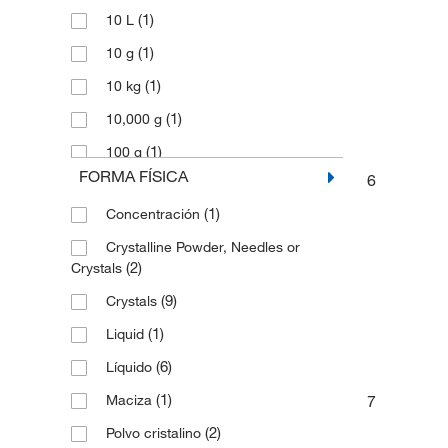
(1)
10 L
(1)
10 g
(1)
10 kg
(1)
10,000 g
(1)
100 g
FORMA FÍSICA
6
(2)
1000 g
(1)
Concentración
(1)
1 kg
Crystalline Powder, Needles or
(1)
1 l
(2)
Crystals
(2)
2 kg
(9)
Crystals
(1)
2.5 L
(1)
Liquid
(5)
2.5 kg
(6)
Líquido
(2)
25 g
(1)
7
Maciza
(1)
25 kg
(2)
Polvo cristalino