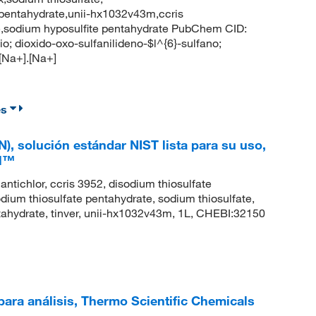
e pentahydrate,unii-hx1032v43m,ccris
ate,sodium hyposulfite pentahydrate PubChem CID:
 dioxido-oxo-sulfanilideno-$l^{6}-sulfano;
[Na+].[Na+]
es
N), solución estándar NIST lista para su uso,
al™
chlor, ccris 3952, disodium thiosulfate
dium thiosulfate pentahydrate, sodium thiosulfate,
ntahydrate, tinver, unii-hx1032v43m, 1L, CHEBI:32150
para análisis, Thermo Scientific Chemicals