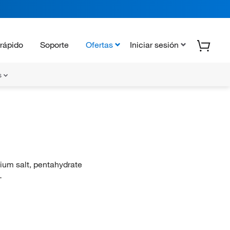
rápido
Soporte
Ofertas
Iniciar sesión
s
dium salt, pentahydrate
L