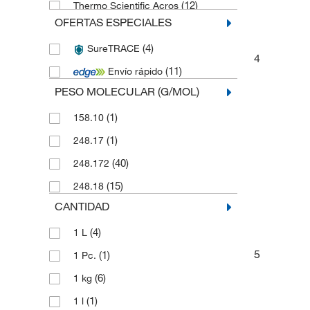
(12)
Thermo Scientific Acros
OFERTAS ESPECIALES
(5)
Thermo Scientific Alfa Aesar
(4)
SureTRACE
(2)
Toronto Research Chemicals
4
(11)
Envío rápido
PESO MOLECULAR (G/MOL)
(1)
158.10
(1)
248.17
(40)
248.172
(15)
248.18
CANTIDAD
(4)
1 L
5
(1)
1 Pc.
(6)
1 kg
(1)
1 l