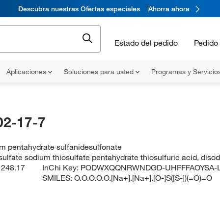
Descubra nuestras Ofertas especiales
Ahorra ahora
Estado del pedido
Pedido 
Aplicaciones
Soluciones para usted
Programas y Servicio
02-17-7
m pentahydrate sulfanidesulfonate
ulfate sodium thiosulfate pentahydrate thiosulfuric acid, diso
:
248.17
InChi Key:
PODWXQQNRWNDGD-UHFFFAOYSA-
SMILES:
O.O.O.O.O.[Na+].[Na+].[O-]S([S-])(=O)=O