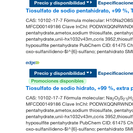
Precio y disponibilidad
Especificacion
Tiosulfato de sodio pentahidrato, +99 %, 
CAS: 10102-17-7 Fórmula molecular: H10Na2O8S2
MFCD00149186 Clave InChI: PODWXQQNRWNDGD-
pentahydrate,ametox,sodium thiosulfate, pentahydr
pentahydrate,unii-hx1032v43m,ccris 3952,thiosulf
hyposulfite pentahydrate PubChem CID: 61475 Ch
oxo-sulfanilideno-$l^{6}-sulfano; pentahidrato SM
Precio y disponibilidad
Especificacion
Promociones disponibles
Tiosulfato de sodio hidrato, +99 %, extra
CAS: 10102-17-7 Fórmula molecular: Na
O
S
·
H
2
3
2
5
MFCD00149186 Clave InChI: PODWXQQNRWNDGD-
pentahydrate,ametox,sodium thiosulfate, pentahydr
pentahydrate,unii-hx1032v43m,ccris 3952,thiosulf
hyposulfite pentahydrate PubChem CID: 61475 Ch
oxo-sulfanilideno-$l^{6}-sulfano; pentahidrato SM