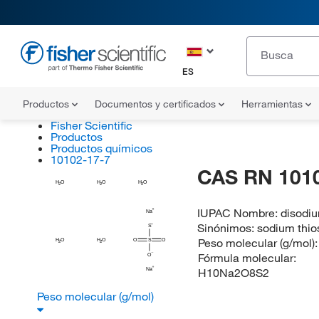
ES
Productos
Documentos y certificados
Herramientas
Fisher Scientific
Productos
Productos químicos
10102-17-7
CAS RN 101
H
H
H
O
O
O
2
2
2
IUPAC Nombre:
disodiu
Na
Sinónimos:
sodium thios
S
Peso molecular (g/mol)
H
H
O
O
O
S
O
2
2
Fórmula molecular:
O
H10Na2O8S2
Na
Peso molecular (g/mol)