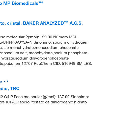
to MP Biomedicals™
ato, cristal, BAKER ANALYZED™ A.C.S.
so molecular (g/mol): 139.00 Número MDL:
UHFFFAOYSA-N Sinónimo: sodium dihydrogen
basic monohydrate,monosodium phosphate
onosodium salt, monohydrate,sodium phosphate
 hydrate,sodium dihydrogenphosphate
hate,pubchem12707 PubChem CID: 516949 SMILES:
es
odio, TRC
2 O4 P Peso molecular (g/mol): 137.99 Sinónimo:
IUPAC: sodio; fosfato de dihidrógeno; hidrato