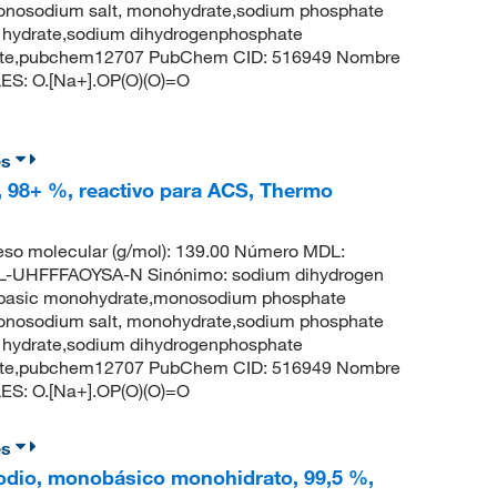
onosodium salt, monohydrate,sodium phosphate
 hydrate,sodium dihydrogenphosphate
hate,pubchem12707 PubChem CID: 516949 Nombre
ILES: O.[Na+].OP(O)(O)=O
es
 98+ %, reactivo para ACS, Thermo
so molecular (g/mol): 139.00 Número MDL:
UHFFFAOYSA-N Sinónimo: sodium dihydrogen
basic monohydrate,monosodium phosphate
onosodium salt, monohydrate,sodium phosphate
 hydrate,sodium dihydrogenphosphate
hate,pubchem12707 PubChem CID: 516949 Nombre
ILES: O.[Na+].OP(O)(O)=O
es
sodio, monobásico monohidrato, 99,5 %,