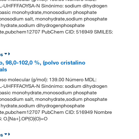
UHFFFAOYSA-N Sinónimo: sodium dihydrogen
basic monohydrate,monosodium phosphate
onosodium salt, monohydrate,sodium phosphate
 hydrate,sodium dihydrogenphosphate
hate,pubchem12707 PubChem CID: 516949 SMILES:
es
 98,0-102,0 %, (polvo cristalino
als
so molecular (g/mol): 139.00 Número MDL:
UHFFFAOYSA-N Sinónimo: sodium dihydrogen
basic monohydrate,monosodium phosphate
onosodium salt, monohydrate,sodium phosphate
 hydrate,sodium dihydrogenphosphate
hate,pubchem12707 PubChem CID: 516949 Nombre
S: O.[Na+].OP(O)(O)=O
es