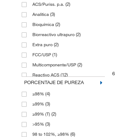
(2)
ACS/Puriss. p.a.
(3)
Analítica
(2)
Bioquímica
(2)
Biorreactivo ultrapuro
(2)
Extra puro
(1)
FCC/USP
(2)
Multicomponente/USP
6
(12)
Reactivo ACS
PORCENTAJE DE PUREZA
Reactivo ACS BAKER ANALYZED™
(1)
(4)
≥98%
(4)
USP
(3)
≥99%
(2)
≥99% (T)
(3)
>95%
(6)
98 to 102%, ≥98%