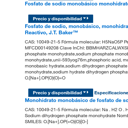
Fosfato de sodio monobásico monohidra
Precio y disponibilidad
Fosfato de sodio, monobásico, monohidr
Reactivo, J.T. Baker™
CAS: 10049-21-5 Fórmula molecular: H5NaO5P Pe
MFCD00149208 Clave InChI: BBMHARZCALWXSL-
phosphate monohydrate,sodium phosphate mono
monohydrate,unii-593yog76rn,phosphoric acid, m
monobasic hydrate,sodium dihydrogen phosphate
monohydrate,sodium hydrate dihydrogen phosp
O.[Na+].OP(O)(O)=O
Precio y disponibilidad
Especificacion
Monohidrato monobásico de fosfato de s
CAS: 10049-21-5 Fórmula molecular: Na . H2 O . H
Sodium dihydrogen phosphate monohydrate Nombre 
SMILES: O.[Na+].OP(=O)(O)[O-]