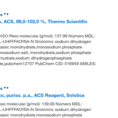
es
, ACS, 98,0-102,0 %, Thermo Scientific
H2O Peso molecular (g/mol): 137.99 Número MDL:
UHFFFAOYSA-N Sinónimo: sodium dihydrogen
basic monohydrate,monosodium phosphate
onosodium salt, monohydrate,sodium phosphate
 hydrate,sodium dihydrogenphosphate
hate,pubchem12707 PubChem CID: 516949 SMILES:
es
, puriss. p.a., ACS Reagent, Solstice
so molecular (g/mol): 139.00 Número MDL:
UHFFFAOYSA-N Sinónimo: sodium dihydrogen
basic monohydrate,monosodium phosphate