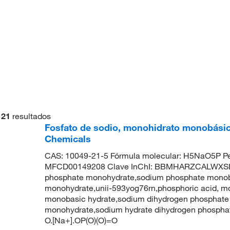
21
resultados
Fosfato de sodio, monohidrato monobásico
Chemicals
CAS: 10049-21-5 Fórmula molecular: H5NaO5P Pe
MFCD00149208 Clave InChI: BBMHARZCALWXSL-
phosphate monohydrate,sodium phosphate mono
monohydrate,unii-593yog76rn,phosphoric acid, m
monobasic hydrate,sodium dihydrogen phosphate
monohydrate,sodium hydrate dihydrogen phosp
O.[Na+].OP(O)(O)=O