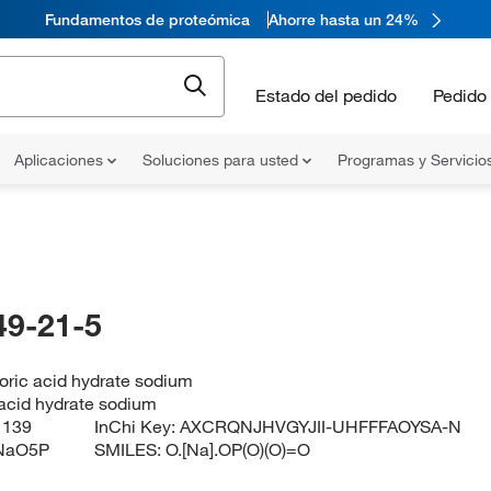
Fundamentos de proteómica
Ahorre hasta un 24%
Estado del pedido
Pedido 
Aplicaciones
Soluciones para usted
Programas y Servicio
49-21-5
ric acid hydrate sodium
acid hydrate sodium
:
139
InChi Key:
AXCRQNJHVGYJII-UHFFFAOYSA-N
NaO5P
SMILES:
O.[Na].OP(O)(O)=O