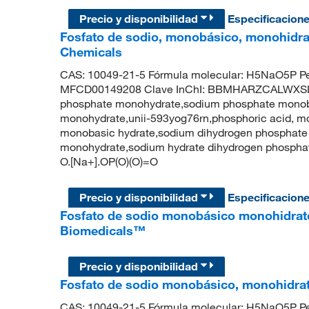
Precio y disponibilidad
Especificacion
Fosfato de sodio, monobásico, monohidrat
Chemicals
CAS: 10049-21-5 Fórmula molecular: H5NaO5P Pe
MFCD00149208 Clave InChI: BBMHARZCALWXSL-
phosphate monohydrate,sodium phosphate mono
monohydrate,unii-593yog76rn,phosphoric acid, m
monobasic hydrate,sodium dihydrogen phosphate
monohydrate,sodium hydrate dihydrogen phosp
O.[Na+].OP(O)(O)=O
Precio y disponibilidad
Especificacion
Fosfato de sodio monobásico monohidrato
Biomedicals™
Precio y disponibilidad
Fosfato de sodio monobásico, monohidra
CAS: 10049-21-5 Fórmula molecular: H5NaO5P Pe