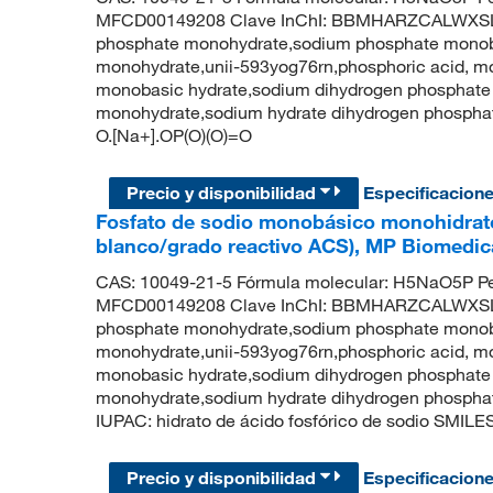
MFCD00149208 Clave InChI: BBMHARZCALWXSL-
phosphate monohydrate,sodium phosphate mono
monohydrate,unii-593yog76rn,phosphoric acid, m
monobasic hydrate,sodium dihydrogen phosphate
monohydrate,sodium hydrate dihydrogen phosp
O.[Na+].OP(O)(O)=O
Precio y disponibilidad
Especificacion
Fosfato de sodio monobásico monohidrato,
blanco/grado reactivo ACS), MP Biomedic
CAS: 10049-21-5 Fórmula molecular: H5NaO5P Pe
MFCD00149208 Clave InChI: BBMHARZCALWXSL-
phosphate monohydrate,sodium phosphate mono
monohydrate,unii-593yog76rn,phosphoric acid, m
monobasic hydrate,sodium dihydrogen phosphate
monohydrate,sodium hydrate dihydrogen phosp
IUPAC: hidrato de ácido fosfórico de sodio SMILE
Precio y disponibilidad
Especificacion