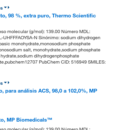
es
o, 98 %, extra puro, Thermo Scientific
so molecular (g/mol): 139.00 Número MDL:
UHFFFAOYSA-N Sinónimo: sodium dihydrogen
basic monohydrate,monosodium phosphate
onosodium salt, monohydrate,sodium phosphate
 hydrate,sodium dihydrogenphosphate
hate,pubchem12707 PubChem CID: 516949 SMILES:
es
, para análisis ACS, 98,0 a 102,0%, MP
to, MP Biomedicals™
so molecular (g/mol): 139.00 Número MDL: