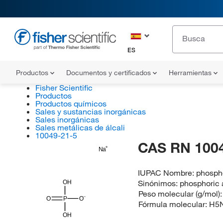
ES
Productos
Documentos y certificados
Herramientas
Fisher Scientific
Productos
Productos químicos
Sales y sustancias inorgánicas
Sales inorgánicas
Sales metálicas de álcali
10049-21-5
CAS RN 100
Na
IUPAC Nombre:
phospho
Sinónimos:
phosphoric 
OH
Peso molecular (g/mol)
O
P
O
Fórmula molecular:
H5
OH