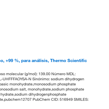
, +99 %, para análisis, Thermo Scientific
so molecular (g/mol): 139.00 Número MDL:
UHFFFAOYSA-N Sinónimo: sodium dihydrogen
basic monohydrate,monosodium phosphate
onosodium salt, monohydrate,sodium phosphate
 hydrate,sodium dihydrogenphosphate
hate,pubchem12707 PubChem CID: 516949 SMILES: