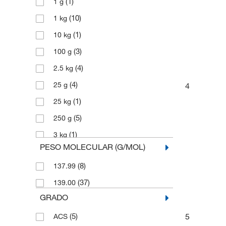
(1)
1 g
(10)
1 kg
(1)
10 kg
(3)
100 g
(4)
2.5 kg
(4)
25 g
4
(1)
25 kg
(5)
250 g
(1)
3 kg
PESO MOLECULAR (G/MOL)
(1)
5 g
(8)
137.99
(5)
5 kg
(37)
139.00
(11)
500 g
GRADO
(1)
6 x 1 kg
5
(5)
ACS