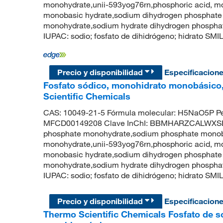
monohydrate,unii-593yog76rn,phosphoric acid, m
monobasic hydrate,sodium dihydrogen phosphate
monohydrate,sodium hydrate dihydrogen phosp
IUPAC: sodio; fosfato de dihidrógeno; hidrato SM
Precio y disponibilidad
Especificacion
Fosfato sódico, monohidrato monobásico,
Scientific Chemicals
CAS: 10049-21-5 Fórmula molecular: H5NaO5P Pe
MFCD00149208 Clave InChI: BBMHARZCALWXSL-
phosphate monohydrate,sodium phosphate mono
monohydrate,unii-593yog76rn,phosphoric acid, m
monobasic hydrate,sodium dihydrogen phosphate
monohydrate,sodium hydrate dihydrogen phosp
IUPAC: sodio; fosfato de dihidrógeno; hidrato SM
Precio y disponibilidad
Especificacion
Thermo Scientific Chemicals Fosfato de 