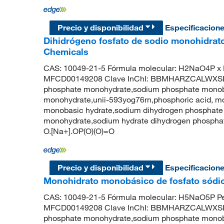
Precio y disponibilidad
Especificacion
Dihidrógeno fosfato de sodio monohidrato
Chemicals
CAS: 10049-21-5 Fórmula molecular: H2NaO4P x 
MFCD00149208 Clave InChI: BBMHARZCALWXSL-
phosphate monohydrate,sodium phosphate mono
monohydrate,unii-593yog76rn,phosphoric acid, m
monobasic hydrate,sodium dihydrogen phosphate
monohydrate,sodium hydrate dihydrogen phosp
O.[Na+].OP(O)(O)=O
Precio y disponibilidad
Especificacion
Monohidrato monobásico de fosfato sódico
CAS: 10049-21-5 Fórmula molecular: H5NaO5P Pe
MFCD00149208 Clave InChI: BBMHARZCALWXSL-
phosphate monohydrate,sodium phosphate mono