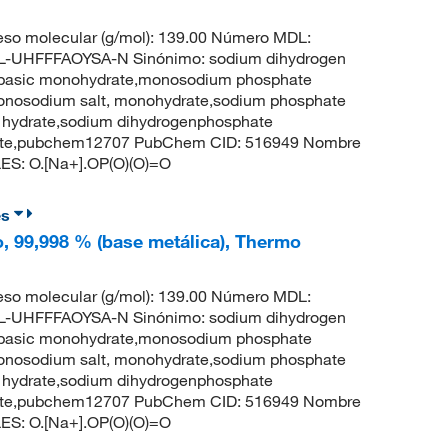
so molecular (g/mol): 139.00 Número MDL:
UHFFFAOYSA-N Sinónimo: sodium dihydrogen
basic monohydrate,monosodium phosphate
onosodium salt, monohydrate,sodium phosphate
 hydrate,sodium dihydrogenphosphate
hate,pubchem12707 PubChem CID: 516949 Nombre
ILES: O.[Na+].OP(O)(O)=O
es
, 99,998 % (base metálica), Thermo
so molecular (g/mol): 139.00 Número MDL:
UHFFFAOYSA-N Sinónimo: sodium dihydrogen
basic monohydrate,monosodium phosphate
onosodium salt, monohydrate,sodium phosphate
 hydrate,sodium dihydrogenphosphate
hate,pubchem12707 PubChem CID: 516949 Nombre
ILES: O.[Na+].OP(O)(O)=O