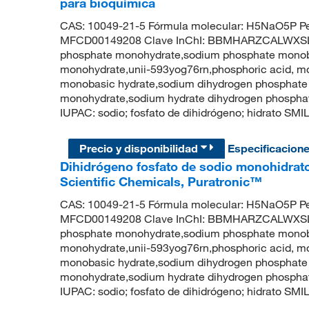
para bioquímica
CAS: 10049-21-5 Fórmula molecular: H5NaO5P Pe
MFCD00149208 Clave InChI: BBMHARZCALWXSL-
phosphate monohydrate,sodium phosphate mono
monohydrate,unii-593yog76rn,phosphoric acid, m
monobasic hydrate,sodium dihydrogen phosphate
monohydrate,sodium hydrate dihydrogen phosp
IUPAC: sodio; fosfato de dihidrógeno; hidrato SM
Precio y disponibilidad
Especificacion
Dihidrógeno fosfato de sodio monohidrato
Scientific Chemicals, Puratronic™
CAS: 10049-21-5 Fórmula molecular: H5NaO5P Pe
MFCD00149208 Clave InChI: BBMHARZCALWXSL-
phosphate monohydrate,sodium phosphate mono
monohydrate,unii-593yog76rn,phosphoric acid, m
monobasic hydrate,sodium dihydrogen phosphate
monohydrate,sodium hydrate dihydrogen phosp
IUPAC: sodio; fosfato de dihidrógeno; hidrato SM