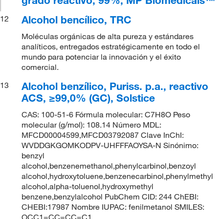
Alcohol bencílico, TRC
12
Moléculas orgánicas de alta pureza y estándares
analíticos, entregados estratégicamente en todo el
mundo para potenciar la innovación y el éxito
comercial.
Alcohol benzílico, Puriss. p.a., reactivo
13
ACS, ≥99,0% (GC), Solstice
CAS: 100-51-6 Fórmula molecular: C7H8O Peso
molecular (g/mol): 108.14 Número MDL:
MFCD00004599,MFCD03792087 Clave InChI:
WVDDGKGOMKODPV-UHFFFAOYSA-N Sinónimo:
benzyl
alcohol,benzenemethanol,phenylcarbinol,benzoyl
alcohol,hydroxytoluene,benzenecarbinol,phenylmethyl
alcohol,alpha-toluenol,hydroxymethyl
benzene,benzylalcohol PubChem CID: 244 ChEBI:
CHEBI:17987 Nombre IUPAC: fenilmetanol SMILES:
OCC1=CC=CC=C1