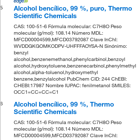
Alcohol bencílico, 99 %, puro, Thermo
5
Scientific Chemicals
CAS: 100-51-6 Fórmula molecular: C7H8O Peso
molecular (g/mol): 108.14 Número MDL:
MFCD00004599,MFCD03792087 Clave InChI:
WVDDGKGOMKODPV-UHFFFAOYSA-N Sinónimo:
benzyl
alcohol,benzenemethanol,phenylcarbinol,benzoyl
alcohol,hydroxytoluene,benzenecarbinol,phenylmethyl
alcohol,alpha-toluenol,hydroxymethyl
benzene,benzylalcohol PubChem CID: 244 ChEBI:
CHEBI:17987 Nombre IUPAC: fenilmetanol SMILES:
OCC1=CC=CC=C1
Alcohol bencílico, 99 %, Thermo
6
Scientific Chemicals
CAS: 100-51-6 Fórmula molecular: C7H8O Peso
molecular (g/mol): 108.14 Número MDL:
MFCD00004599,MFCD03792087 Clave InChI: