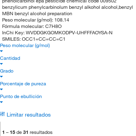
phenolcarbinol epa pesticide chemical code 009502
benzylicum phenylcarbinolum benzyl alkohol alcohol,benzyl
MBN benzyl alcohol preparation
Peso molecular (g/mol):
108.14
Fórmula molecular:
C7H8O
InChi Key:
WVDDGKGOMKODPV-UHFFFAOYSA-N
SMILES:
OCC1=CC=CC=C1
Peso molecular (g/mol)
Cantidad
Grado
Porcentaje de pureza
Punto de ebullición
Limitar resultados
1
–
15
de
31
resultados