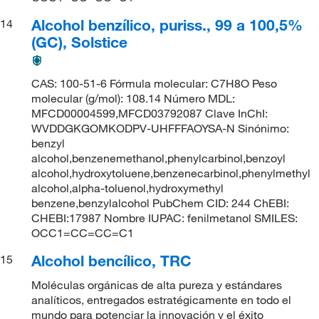
Alcohol benzílico, puriss., 99 a 100,5%
14
(GC), Solstice
CAS: 100-51-6 Fórmula molecular: C7H8O Peso
molecular (g/mol): 108.14 Número MDL:
MFCD00004599,MFCD03792087 Clave InChI:
WVDDGKGOMKODPV-UHFFFAOYSA-N Sinónimo:
benzyl
alcohol,benzenemethanol,phenylcarbinol,benzoyl
alcohol,hydroxytoluene,benzenecarbinol,phenylmethyl
alcohol,alpha-toluenol,hydroxymethyl
benzene,benzylalcohol PubChem CID: 244 ChEBI:
CHEBI:17987 Nombre IUPAC: fenilmetanol SMILES:
OCC1=CC=CC=C1
Alcohol bencílico, TRC
15
Moléculas orgánicas de alta pureza y estándares
analíticos, entregados estratégicamente en todo el
mundo para potenciar la innovación y el éxito