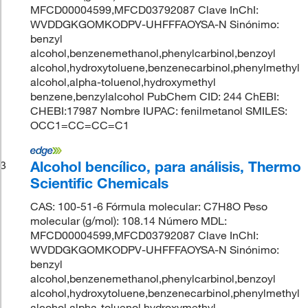
MFCD00004599,MFCD03792087 Clave InChI:
WVDDGKGOMKODPV-UHFFFAOYSA-N Sinónimo:
benzyl
alcohol,benzenemethanol,phenylcarbinol,benzoyl
alcohol,hydroxytoluene,benzenecarbinol,phenylmethyl
alcohol,alpha-toluenol,hydroxymethyl
benzene,benzylalcohol PubChem CID: 244 ChEBI:
CHEBI:17987 Nombre IUPAC: fenilmetanol SMILES:
OCC1=CC=CC=C1
Alcohol bencílico, para análisis, Thermo
3
Scientific Chemicals
CAS: 100-51-6 Fórmula molecular: C7H8O Peso
molecular (g/mol): 108.14 Número MDL:
MFCD00004599,MFCD03792087 Clave InChI:
WVDDGKGOMKODPV-UHFFFAOYSA-N Sinónimo:
benzyl
alcohol,benzenemethanol,phenylcarbinol,benzoyl
alcohol,hydroxytoluene,benzenecarbinol,phenylmethyl
alcohol,alpha-toluenol,hydroxymethyl