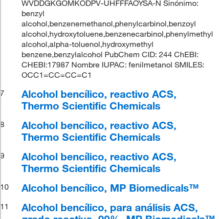
WVDDGKGOMKODPV-UHFFFAOYSA-N Sinónimo:
benzyl
alcohol,benzenemethanol,phenylcarbinol,benzoyl
alcohol,hydroxytoluene,benzenecarbinol,phenylmethyl
alcohol,alpha-toluenol,hydroxymethyl
benzene,benzylalcohol PubChem CID: 244 ChEBI:
CHEBI:17987 Nombre IUPAC: fenilmetanol SMILES:
OCC1=CC=CC=C1
Alcohol bencílico, reactivo ACS,
7
Thermo Scientific Chemicals
Alcohol bencílico, reactivo ACS,
8
Thermo Scientific Chemicals
Alcohol bencílico, reactivo ACS,
9
Thermo Scientific Chemicals
Alcohol bencílico, MP Biomedicals™
10
Alcohol bencílico, para análisis ACS,
11
grado reactivo, 99%, MP Biomedicals™