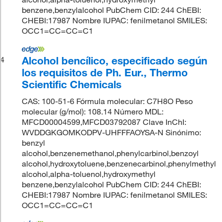
benzene,benzylalcohol PubChem CID: 244 ChEBI:
CHEBI:17987 Nombre IUPAC: fenilmetanol SMILES:
OCC1=CC=CC=C1
Alcohol bencílico, especificado según
4
los requisitos de Ph. Eur., Thermo
Scientific Chemicals
CAS: 100-51-6 Fórmula molecular: C7H8O Peso
molecular (g/mol): 108.14 Número MDL:
MFCD00004599,MFCD03792087 Clave InChI:
WVDDGKGOMKODPV-UHFFFAOYSA-N Sinónimo:
benzyl
alcohol,benzenemethanol,phenylcarbinol,benzoyl
alcohol,hydroxytoluene,benzenecarbinol,phenylmethyl
alcohol,alpha-toluenol,hydroxymethyl
benzene,benzylalcohol PubChem CID: 244 ChEBI:
CHEBI:17987 Nombre IUPAC: fenilmetanol SMILES:
OCC1=CC=CC=C1