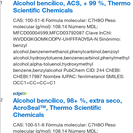
Alcohol bencílico, ACS, + 99 %, Thermo
1
Scientific Chemicals
CAS: 100-51-6 Fórmula molecular: C7H8O Peso
molecular (g/mol): 108.14 Número MDL:
MFCD00004599,MFCD03792087 Clave InChI:
WVDDGKGOMKODPV-UHFFFAOYSA-N Sinónimo:
benzyl
alcohol,benzenemethanol,phenylcarbinol,benzoyl
alcohol,hydroxytoluene,benzenecarbinol,phenylmethyl
alcohol,alpha-toluenol,hydroxymethyl
benzene,benzylalcohol PubChem CID: 244 ChEBI:
CHEBI:17987 Nombre IUPAC: fenilmetanol SMILES:
OCC1=CC=CC=C1
Alcohol bencílico, 98+ %, extra seco,
2
AcroSeal™, Thermo Scientific
Chemicals
CAS: 100-51-6 Fórmula molecular: C7H8O Peso
molecular (g/mol): 108.14 Número MDL: