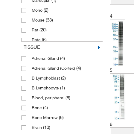
(1)
Marsupial
(2)
Mono
4
(38)
Mouse
(20)
Rat
(5)
Rata
TISSUE
(2)
Ratón
(4)
Adrenal Gland
(4)
Adrenal Gland (Cortex)
5
(2)
B Lymphoblast
(1)
B Lymphocyte
(8)
Blood, peripheral
(4)
Bone
(6)
Bone Marrow
6
(10)
Brain