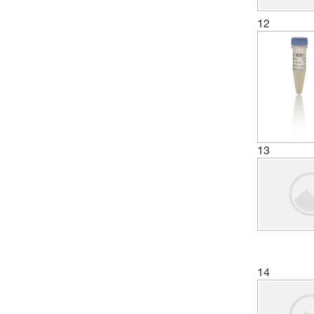
(1)
Skeletal Muscle
12
(4)
Skin
(4)
Spleen
(2)
T Cell Lymphoblast
(1)
T Lymphoblast
(1)
T Lymphocyte
(1)
T-cell Leukemia
13
(3)
Thymus
(4)
Uterus
14