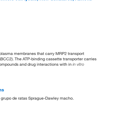
 plasma membranes that carry MRP2 transport
ABCC2). The ATP-binding cassette transporter carries
compounds and drug interactions with in
in vitro
ns
un grupo de ratas Sprague-Dawley macho.