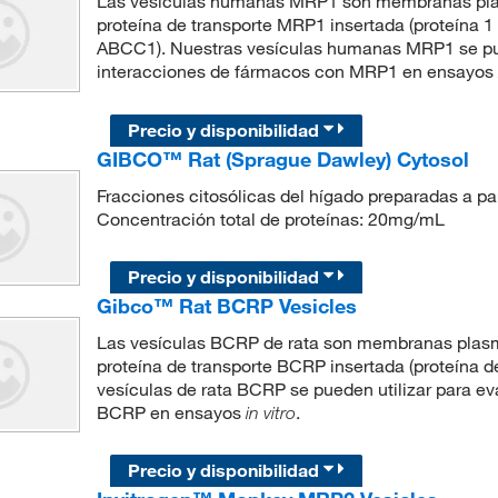
Las vesículas humanas MRP1 son membranas plasm
proteína de transporte MRP1 insertada (proteína 1
ABCC1). Nuestras vesículas humanas MRP1 se pue
interacciones de fármacos con MRP1 en ensayos
Precio y disponibilidad
GIBCO™ Rat (Sprague Dawley) Cytosol
Fracciones citosólicas del hígado preparadas a p
Concentración total de proteínas: 20mg/mL
Precio y disponibilidad
Gibco™ Rat BCRP Vesicles
Las vesículas BCRP de rata son membranas plasmá
proteína de transporte BCRP insertada (proteína 
vesículas de rata BCRP se pueden utilizar para 
BCRP en ensayos
.
in vitro
Precio y disponibilidad