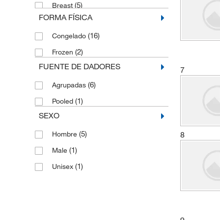
(5)
Breast
FORMA FÍSICA
(4)
Breast Duct
(16)
Congelado
(4)
Cecum
(2)
Frozen
(2)
Cervix
FUENTE DE DADORES
7
(2)
Cervix, Adenocarcinoma
(6)
Agrupadas
(5)
Colon
(1)
Pooled
(1)
Colon, Colorectal Carcinoma
SEXO
(1)
Connective Tissue, Fibrosarcoma
(5)
8
Hombre
(4)
Embryo, Contact-inhibited
(1)
Male
(2)
Embryonic
(1)
Unisex
(4)
Epidermis
(4)
Heart
(1)
Human Umbilical Vein
(6)
Hígado
9