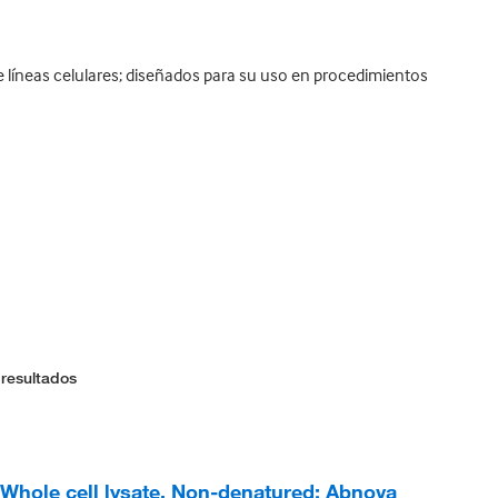
e líneas celulares; diseñados para su uso en procedimientos
 resultados
hole cell lysate, Non-denatured; Abnova