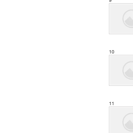
(8)
Kidney
(1)
Kidney, SV40-transformed
(15)
Liver
(11)
Lung
(4)
Macrophage
10
(4)
Mammary Gland, Breast
(1)
Marsupial Kidney, Normal
(1)
Melanoma
(4)
Muscle
(5)
Ovary
11
(4)
Placenta
(4)
Prostate
(4)
Retina