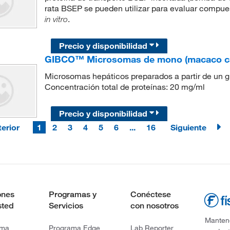
rata BSEP se pueden utilizar para evaluar compu
.
in vitro
Precio y disponibilidad
GIBCO™ Microsomas de mono (macaco ca
Microsomas hepáticos preparados a partir de un
Concentración total de proteínas: 20 mg/ml
Precio y disponibilidad
erior
1
2
3
4
5
6
...
16
Siguiente
ones
Programas y
Conéctese
sted
Servicios
con nosotros
Mantene
rma
Programa Edge
Lab Reporter