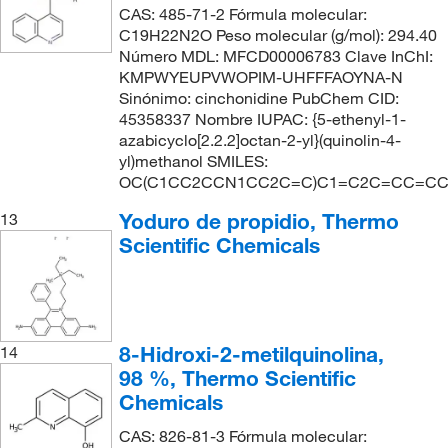
CAS: 485-71-2 Fórmula molecular:
C19H22N2O Peso molecular (g/mol): 294.40
Número MDL: MFCD00006783 Clave InChI:
KMPWYEUPVWOPIM-UHFFFAOYNA-N
Sinónimo: cinchonidine PubChem CID:
45358337 Nombre IUPAC: {5-ethenyl-1-
azabicyclo[2.2.2]octan-2-yl}(quinolin-4-
yl)methanol SMILES:
OC(C1CC2CCN1CC2C=C)C1=C2C=CC=C
Yoduro de propidio, Thermo
13
Scientific Chemicals
8-Hidroxi-2-metilquinolina,
14
98 %, Thermo Scientific
Chemicals
CAS: 826-81-3 Fórmula molecular: