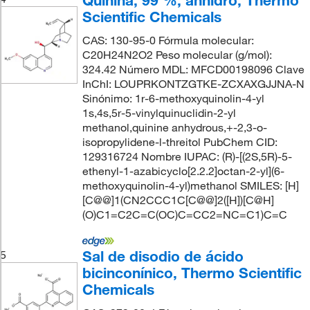
Scientific Chemicals
CAS: 130-95-0 Fórmula molecular:
C20H24N2O2 Peso molecular (g/mol):
324.42 Número MDL: MFCD00198096 Clave
InChI: LOUPRKONTZGTKE-ZCXAXGJJNA-N
Sinónimo: 1r-6-methoxyquinolin-4-yl
1s,4s,5r-5-vinylquinuclidin-2-yl
methanol,quinine anhydrous,+-2,3-o-
isopropylidene-l-threitol PubChem CID:
129316724 Nombre IUPAC: (R)-[(2S,5R)-5-
ethenyl-1-azabicyclo[2.2.2]octan-2-yl](6-
methoxyquinolin-4-yl)methanol SMILES: [H]
[C@@]1(CN2CCC1C[C@@]2([H])[C@H]
(O)C1=C2C=C(OC)C=CC2=NC=C1)C=C
Sal de disodio de ácido
5
bicinconínico, Thermo Scientific
Chemicals