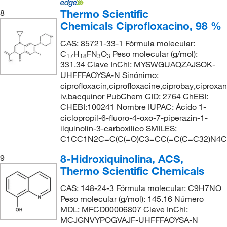
Thermo Scientific
8
Chemicals Ciprofloxacino, 98 %
CAS: 85721-33-1 Fórmula molecular:
C
H
FN
O
Peso molecular (g/mol):
17
18
3
3
331.34 Clave InChI: MYSWGUAQZAJSOK-
UHFFFAOYSA-N Sinónimo:
ciprofloxacin,ciprofloxacine,ciprobay,ciproxan
iv,bacquinor PubChem CID: 2764 ChEBI:
CHEBI:100241 Nombre IUPAC: Ácido 1-
ciclopropil-6-fluoro-4-oxo-7-piperazin-1-
ilquinolin-3-carboxílico SMILES:
C1CC1N2C=C(C(=O)C3=CC(=C(C=C32)N4C
8-Hidroxiquinolina, ACS,
9
Thermo Scientific Chemicals
CAS: 148-24-3 Fórmula molecular: C9H7NO
Peso molecular (g/mol): 145.16 Número
MDL: MFCD00006807 Clave InChI:
MCJGNVYPOGVAJF-UHFFFAOYSA-N