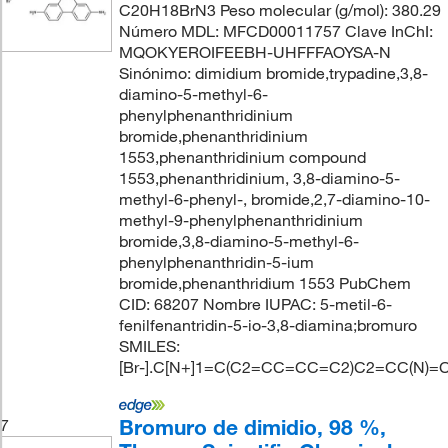
C20H18BrN3 Peso molecular (g/mol): 380.29
Número MDL: MFCD00011757 Clave InChI:
MQOKYEROIFEEBH-UHFFFAOYSA-N
Sinónimo: dimidium bromide,trypadine,3,8-
diamino-5-methyl-6-
phenylphenanthridinium
bromide,phenanthridinium
1553,phenanthridinium compound
1553,phenanthridinium, 3,8-diamino-5-
methyl-6-phenyl-, bromide,2,7-diamino-10-
methyl-9-phenylphenanthridinium
bromide,3,8-diamino-5-methyl-6-
phenylphenanthridin-5-ium
bromide,phenanthridium 1553 PubChem
CID: 68207 Nombre IUPAC: 5-metil-6-
fenilfenantridin-5-io-3,8-diamina;bromuro
SMILES:
[Br-].C[N+]1=C(C2=CC=CC=C2)C2=CC(N)
Bromuro de dimidio, 98 %,
7