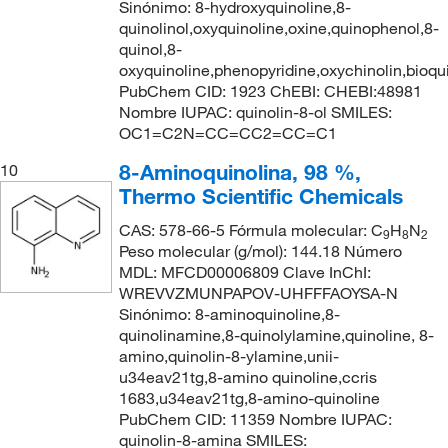
Sinónimo: 8-hydroxyquinoline,8-
quinolinol,oxyquinoline,oxine,quinophenol,8-
quinol,8-
oxyquinoline,phenopyridine,oxychinolin,bioqu
PubChem CID: 1923 ChEBI: CHEBI:48981
Nombre IUPAC: quinolin-8-ol SMILES:
OC1=C2N=CC=CC2=CC=C1
8-Aminoquinolina, 98 %,
10
Thermo Scientific Chemicals
CAS: 578-66-5 Fórmula molecular: C
H
N
9
8
2
Peso molecular (g/mol): 144.18 Número
MDL: MFCD00006809 Clave InChI:
WREVVZMUNPAPOV-UHFFFAOYSA-N
Sinónimo: 8-aminoquinoline,8-
quinolinamine,8-quinolylamine,quinoline, 8-
amino,quinolin-8-ylamine,unii-
u34eav21tg,8-amino quinoline,ccris
1683,u34eav21tg,8-amino-quinoline
PubChem CID: 11359 Nombre IUPAC:
quinolin-8-amina SMILES: