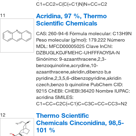
C1=CC2=C(C(=C1)N)N=CC=C2
Acridina, 97 %, Thermo
11
Scientific Chemicals
CAS: 260-94-6 Fórmula molecular: C13H9N
Peso molecular (g/mol): 179.222 Número
MDL: MFCD00005025 Clave InChI:
DZBUGLKDJFMEHC-UHFFFAOYSA-N
Sinónimo: 9-azaanthracene,2,3-
benzoquinoline,acrydine,10-
azaanthracene,akridin,dibenzo b,e
pyridine,2,3,5,6-dibenzopyridine,akridin
czech,benzo b quinoline PubChem CID:
9215 ChEBI: CHEBI:36420 Nombre IUPAC:
acridina SMILES:
C1=CC=C2C(=C1)C=C3C=CC=CC3=N2
Thermo Scientific
12
Chemicals Cinconidina, 98,5-
101 %