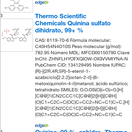
Thermo Scientific
3
Chemicals Quinina sulfato
dihidrato, 99+ %
CAS: 6119-70-6 Fórmula molecular:
C40H54N4O10S Peso molecular (g/mol):
782.95 Número MDL: MFCD00150790 Clave
InChI: ZHNFLHYOFXQIOW-OIGVVMIYNA-N
PubChem CID: 134129495 Nombre IUPAC:
(R)-[(2R,4R,5R)-5-etenil-1-
azabiciclo[2.2.2]octan-2-il]-(6-
metoxiquinolin-4-il)metanol; ácido sulfúrico;
tetrahidrato SMILES: O.O.OS(O)(=O)=O.[H]
[C@@]1(CN2CCC1C[C@@]2([H])[C@H]
(O)C1=C2C=C(OC)C=CC2=NC=C1)C=C.[H]
[C@@]1(CN2CCC1C[C@@]2([H])[C@H]
(O)C1=C2C=C(OC)C=CC2=NC=C1)C=C
Quinina, 99 %, anhidro, Thermo
4