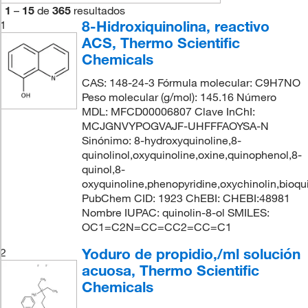
1
–
15
de
365
resultados
8-Hidroxiquinolina, reactivo
1
ACS, Thermo Scientific
Chemicals
CAS: 148-24-3 Fórmula molecular: C9H7NO
Peso molecular (g/mol): 145.16 Número
MDL: MFCD00006807 Clave InChI:
MCJGNVYPOGVAJF-UHFFFAOYSA-N
Sinónimo: 8-hydroxyquinoline,8-
quinolinol,oxyquinoline,oxine,quinophenol,8-
quinol,8-
oxyquinoline,phenopyridine,oxychinolin,bioqu
PubChem CID: 1923 ChEBI: CHEBI:48981
Nombre IUPAC: quinolin-8-ol SMILES:
OC1=C2N=CC=CC2=CC=C1
Yoduro de propidio,/ml solución
2
acuosa, Thermo Scientific
Chemicals