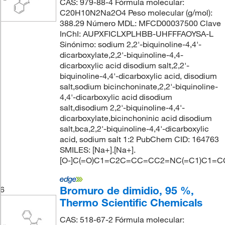
CAS: 979-88-4 Fórmula molecular:
C20H10N2Na2O4 Peso molecular (g/mol):
388.29 Número MDL: MFCD00037500 Clave
InChI: AUPXFICLXPLHBB-UHFFFAOYSA-L
Sinónimo: sodium 2,2'-biquinoline-4,4'-
dicarboxylate,2,2'-biquinoline-4,4-
dicarboxylic acid disodium salt,2,2'-
biquinoline-4,4'-dicarboxylic acid, disodium
salt,sodium bicinchoninate,2,2'-biquinoline-
4,4'-dicarboxylic acid disodium
salt,disodium 2,2'-biquinoline-4,4'-
dicarboxylate,bicinchoninic acid disodium
salt,bca,2,2'-biquinoline-4,4'-dicarboxylic
acid, sodium salt 1:2 PubChem CID: 164763
SMILES: [Na+].[Na+].
[O-]C(=O)C1=C2C=CC=CC2=NC(=C1)C1=CC
Bromuro de dimidio, 95 %,
6
Thermo Scientific Chemicals
CAS: 518-67-2 Fórmula molecular: