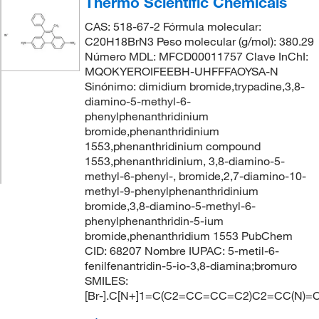
Thermo Scientific Chemicals
CAS: 518-67-2 Fórmula molecular:
C20H18BrN3 Peso molecular (g/mol): 380.29
Número MDL: MFCD00011757 Clave InChI:
MQOKYEROIFEEBH-UHFFFAOYSA-N
Sinónimo: dimidium bromide,trypadine,3,8-
diamino-5-methyl-6-
phenylphenanthridinium
bromide,phenanthridinium
1553,phenanthridinium compound
1553,phenanthridinium, 3,8-diamino-5-
methyl-6-phenyl-, bromide,2,7-diamino-10-
methyl-9-phenylphenanthridinium
bromide,3,8-diamino-5-methyl-6-
phenylphenanthridin-5-ium
bromide,phenanthridium 1553 PubChem
CID: 68207 Nombre IUPAC: 5-metil-6-
fenilfenantridin-5-io-3,8-diamina;bromuro
SMILES:
[Br-].C[N+]1=C(C2=CC=CC=C2)C2=CC(N)