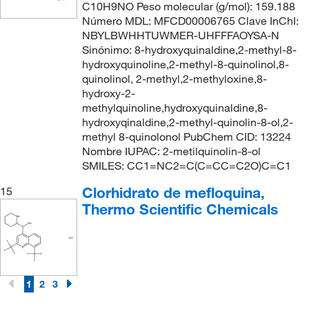
C10H9NO Peso molecular (g/mol): 159.188
Número MDL: MFCD00006765 Clave InChI:
NBYLBWHHTUWMER-UHFFFAOYSA-N
Sinónimo: 8-hydroxyquinaldine,2-methyl-8-
hydroxyquinoline,2-methyl-8-quinolinol,8-
quinolinol, 2-methyl,2-methyloxine,8-
hydroxy-2-
methylquinoline,hydroxyquinaldine,8-
hydroxyqinaldine,2-methyl-quinolin-8-ol,2-
methyl 8-quinolonol PubChem CID: 13224
Nombre IUPAC: 2-metilquinolin-8-ol
SMILES: CC1=NC2=C(C=CC=C2O)C=C1
Clorhidrato de mefloquina,
15
Thermo Scientific Chemicals
1
2
3