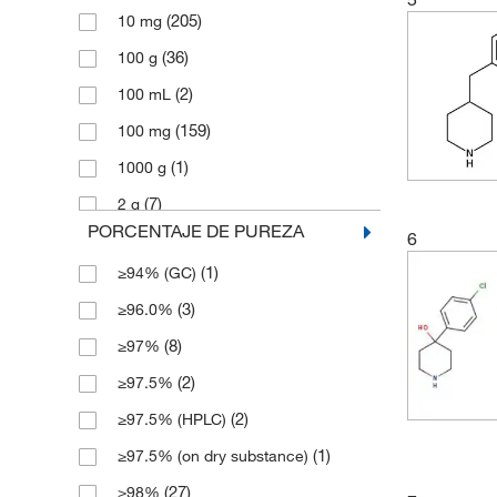
(205)
10 mg
(3)
141.21
(36)
100 g
(4)
141.214
(2)
100 mL
(3)
143.19
(159)
100 mg
(3)
152.20
(1)
1000 g
(3)
154.25
(7)
2 g
(2)
155.19
PORCENTAJE DE PUREZA
6
(10)
2 mg
(2)
156.23
(1)
≥94% (GC)
(1)
2.5 g
(7)
157.21
(3)
≥96.0%
(8)
2.5 mg
(5)
157.213
(8)
≥97%
(2)
20 mg
(3)
158.29
(2)
≥97.5%
(18)
200 mg
(2)
161.248
(2)
≥97.5% (HPLC)
(84)
25 g
(2)
161.25
(1)
≥97.5% (on dry substance)
(2)
25 mL
(6)
161.629
(27)
≥98%
(54)