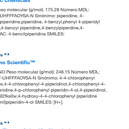
so molecular (g/mol): 175.28 Número MDL:
FFFAOYSA-N Sinónimo: piperidine, 4-
peridine,piperidine, 4-benzyl,phenyl 4-piperidyl
,4-benzyl piperidine,4-benzylpiperdine,4-
C: 4-bencilpiperidina SMILES:
es
rmo Scientific™
O Peso molecular (g/mol): 248.15 Número MDL:
UHFFFAOYSA-N Sinónimo: 4-4-chlorophenyl
ne,4-4-chlorophenyl-4-piperidinol,4-chlorophenyl-4-
idine,4-p-chlorophenyl piperidin-4-ol,4-piperidinol,
d92fks0w,4-hydroxy-4-4-chlorophenyl piperidine
l)piperidin-4-ol SMILES: [H+].
es