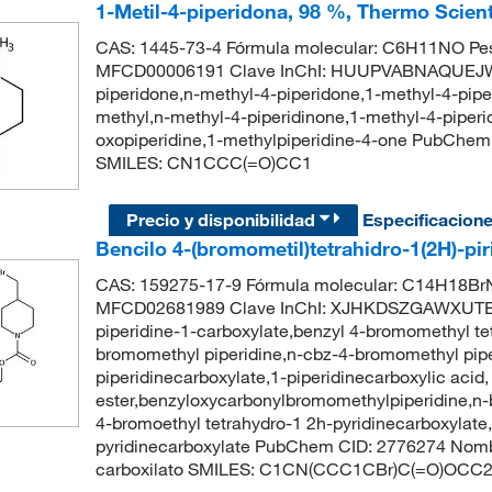
1-Metil-4-piperidona, 98 %, Thermo Scient
CAS: 1445-73-4 Fórmula molecular: C6H11NO Pes
MFCD00006191 Clave InChI: HUUPVABNAQUEJW-
piperidone,n-methyl-4-piperidone,1-methyl-4-piper
methyl,n-methyl-4-piperidinone,1-methyl-4-piperi
oxopiperidine,1-methylpiperidine-4-one PubChem
SMILES: CN1CCC(=O)CC1
Precio y disponibilidad
Especificacion
Bencilo 4-(bromometil)tetrahidro-1(2H)-pi
CAS: 159275-17-9 Fórmula molecular: C14H18BrN
MFCD02681989 Clave InChI: XJHKDSZGAWXUTB-
piperidine-1-carboxylate,benzyl 4-bromomethyl te
bromomethyl piperidine,n-cbz-4-bromomethyl pip
piperidinecarboxylate,1-piperidinecarboxylic aci
ester,benzyloxycarbonylbromomethylpiperidine,n-
4-bromoethyl tetrahydro-1 2h-pyridinecarboxylate
pyridinecarboxylate PubChem CID: 2776274 Nombr
carboxilato SMILES: C1CN(CCC1CBr)C(=O)O