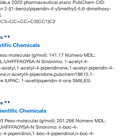
ride,e 2020 pharmaceutical,eranz PubChem CID:
-[(1-benzylpiperidin-4-yl)methyl]-5,6-dimethoxy-
.
(CC3=CC=CC=C3)CC1)C2
es
tific Chemicals
eso molecular (g/mol): 141.17 Número MDL:
UHFFFAOYSA-N Sinónimo: 1-acetyl-4-
-acetyl,1-acetyl-4-piperidinone,1-acetyl-piperidin-4-
inone,n-acetyl4-piperidone,pubchem19615,1-
 IUPAC: 1-acetilpiperidin-4-ona SMILES:
es
ientific Chemicals
 Peso molecular (g/mol): 201.266 Número MDL:
HFFFAOYSA-N Sinónimo: n-boc-4-
-4-piperidinol,1-boc-4-piperidinol,n-boc-4-