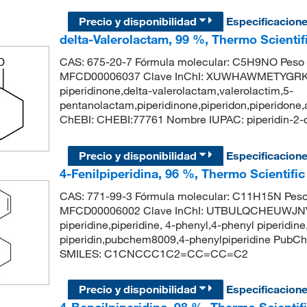
Precio y disponibilidad
Especificacion
delta-Valerolactam, 99 %, Thermo Scienti
CAS: 675-20-7 Fórmula molecular: C5H9NO Peso 
MFCD00006037 Clave InChI: XUWHAWMETYGRKB-
piperidinone,delta-valerolactam,valerolactim,5-
pentanolactam,piperidinone,piperidon,piperidone
ChEBI: CHEBI:77761 Nombre IUPAC: piperidin
Precio y disponibilidad
Especificacion
4-Fenilpiperidina, 96 %, Thermo Scientifi
CAS: 771-99-3 Fórmula molecular: C11H15N Peso
MFCD00006002 Clave InChI: UTBULQCHEUWJNV-
piperidine,piperidine, 4-phenyl,4-phenyl piperid
piperidin,pubchem8009,4-phenylpiperidine PubCh
SMILES: C1CNCCC1C2=CC=CC=C2
Precio y disponibilidad
Especificacion
4-Bencilpiperidina, 98 %, Thermo Scientif