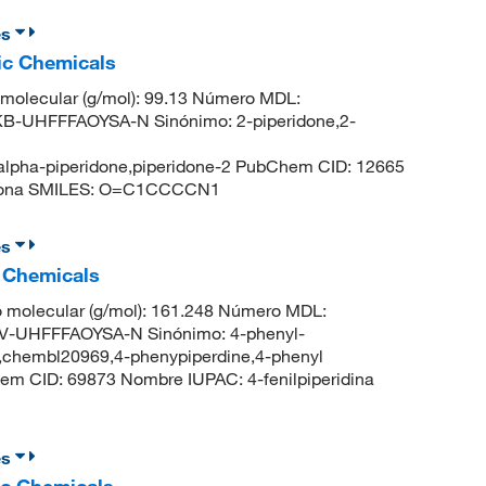
es
fic Chemicals
molecular (g/mol): 99.13 Número MDL:
UHFFFAOYSA-N Sinónimo: 2-piperidone,2-
,alpha-piperidone,piperidone-2 PubChem CID: 12665
-2-ona SMILES: O=C1CCCCN1
es
c Chemicals
 molecular (g/mol): 161.248 Número MDL:
UHFFFAOYSA-N Sinónimo: 4-phenyl-
ine,chembl20969,4-phenypiperdine,4-phenyl
em CID: 69873 Nombre IUPAC: 4-fenilpiperidina
es
ic Chemicals