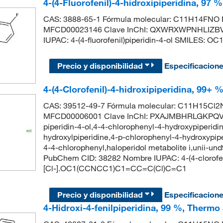
4-(4-Fluorofenil)-4-hidroxipiperidina, 97 
CAS: 3888-65-1 Fórmula molecular: C11H14FNO P
MFCD00023146 Clave InChI: QXWRXWPNHLIZBV
IUPAC: 4-(4-fluorofenil)piperidin-4-ol SMILES
Precio y disponibilidad
Especificacion
4-(4-Clorofenil)-4-hidroxipiperidina, 99+ 
CAS: 39512-49-7 Fórmula molecular: C11H15Cl2N
MFCD00006001 Clave InChI: PXAJMBHRLGKPQV-
piperidin-4-ol,4-4-chlorophenyl-4-hydroxypiperidi
hydroxylpiperidine,4-p-chlorophenyl-4-hydroxypiper
4-4-chlorophenyl,haloperidol metabolite i,unii-un
PubChem CID: 38282 Nombre IUPAC: 4-(4-clorofeni
[Cl-].OC1(CCNCC1)C1=CC=C(Cl)C=C1
Precio y disponibilidad
Especificacion
4-Hidroxi-4-fenilpiperidina, 99 %, Thermo