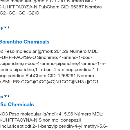
eso molecular (g/mol): 177.247 Número MDL:
-UHFFFAOYSA-N PubChem CID: 96387 Nombre
CC1(C2=CC=CC=C2)O
es
cientific Chemicals
 Peso molecular (g/mol): 201.29 Número MDL:
UHFFFAOYSA-O Sinónimo: 4-amino-1-boc-
opiperidine,n-boc-4-amino-piperidine,4-amino-1-n-
amino piperidine,1-n-boc-4-aminopiperidine,1-t-
inopiperidine PubChem CID: 1268291 Nombre
ilato SMILES: CC(C)(C)OC(=O)N1CCC([NH3+])CC1
es
ific Chemicals
O3 Peso molecular (g/mol): 415.96 Número MDL:
UHFFFAOYNA-N Sinónimo: donepezil
hcl,aricept odt,2-1-benzylpiperidin-4-yl methyl-5,6-