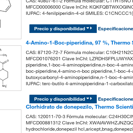
CAS: 40807-61-2 Fórmula molecular: C11H15NO P
MFCD00006000 Clave InChI: KQKFQBTWXOGINC
IUPAC: 4-fenilpiperidin-4-ol SMILES: C1CNC
Precio y disponibilidad
Especificacion
4-Amino-1-Boc-piperidina, 97 %, Thermo S
CAS: 87120-72-7 Fórmula molecular: C10H21N2O2
MFCD01076201 Clave InChI: LZRDHSFPLUWYAX-
piperidine,1-boc-4-aminopiperidine,n-boc-4-amin
boc-piperidine,4-amino-n-boc piperidine,1-boc-4-
butoxycarbonyl-4-aminopiperidine,n-1-boc-4-am
IUPAC: terc-butilo 4-aminopiperidina-1-carbox
Precio y disponibilidad
Especificacion
Clorhidrato de donepezilo, Thermo Scient
CAS: 120011-70-3 Fórmula molecular: C24H30ClN
MFCD00881312 Clave InChI: XWAIAVWHZJNZQQ-
hydrochloride,donepezil hcl,aricept,bnag,donepezil