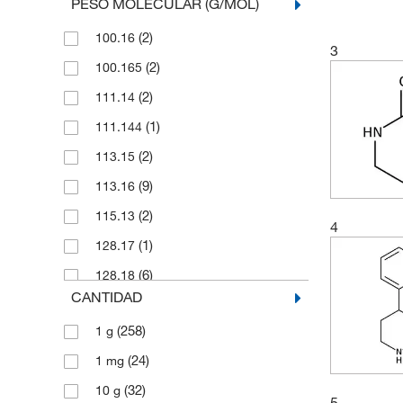
PESO MOLECULAR (G/MOL)
(2)
100.16
3
(2)
100.165
(2)
111.14
(1)
111.144
(2)
113.15
(9)
113.16
(2)
115.13
4
(1)
128.17
(6)
128.18
CANTIDAD
(2)
128.22
(258)
1 g
(13)
129.16
(24)
1 mg
(9)
139.20
(32)
10 g
(4)
141.17
5