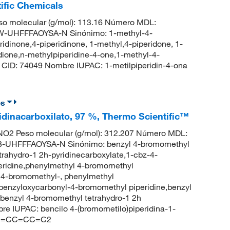
ific Chemicals
o molecular (g/mol): 113.16 Número MDL:
UHFFFAOYSA-N Sinónimo: 1-methyl-4-
idinone,4-piperidinone, 1-methyl,4-piperidone, 1-
dione,n-methylpiperidine-4-one,1-methyl-4-
 CID: 74049 Nombre IUPAC: 1-metilpiperidin-4-ona
es
ridinacarboxilato, 97 %, Thermo Scientific™
O2 Peso molecular (g/mol): 312.207 Número MDL:
UHFFFAOYSA-N Sinónimo: benzyl 4-bromomethyl
trahydro-1 2h-pyridinecarboxylate,1-cbz-4-
eridine,phenylmethyl 4-bromomethyl
d, 4-bromomethyl-, phenylmethyl
benzyloxycarbonyl-4-bromomethyl piperidine,benzyl
,benzyl 4-bromomethyl tetrahydro-1 2h
e IUPAC: bencilo 4-(bromometilo)piperidina-1-
CC2=CC=CC=C2