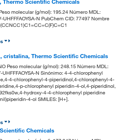
%, Thermo Scientific Chemicals
eso molecular (g/mol): 195.24 Número MDL:
-UHFFFAOYSA-N PubChem CID: 77497 Nombre
: OC1(CCNCC1)C1=CC=C(F)C=C1
es
%, cristalina, Thermo Scientific Chemicals
O Peso molecular (g/mol): 248.15 Número MDL:
UHFFFAOYSA-N Sinónimo: 4-4-chlorophenyl
ne,4-4-chlorophenyl-4-piperidinol,4-chlorophenyl-4-
idine,4-p-chlorophenyl piperidin-4-ol,4-piperidinol,
d92fks0w,4-hydroxy-4-4-chlorophenyl piperidine
l)piperidin-4-ol SMILES: [H+].
es
 Scientific Chemicals