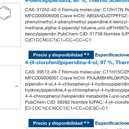
CAS: 31252-42-3 Fórmula molecular: C12H17N Pe
MFCD00006006 Clave InChI: ABGXADJDTPFFSZ-UH
phenylmethyl,4-phenylmethyl piperidine,4-benzyl-pi
methane,alpha-4-piperidyl toluene,unii-jdf1t4667s
benzylpiperidin PubChem CID: 31738 Nombre IUPA
C(C1CCNCC1)C1=CC=CC=C1
Precio y disponibilidad
Especificacion
4-(4-clorofenil)piperidina-4-ol, 97 %, The
CAS: 39512-49-7 Fórmula molecular: C11H15Cl2N
MFCD00006001 Clave InChI: PXAJMBHRLGKPQV-
piperidin-4-ol,4-4-chlorophenyl-4-hydroxypiperidi
hydroxylpiperidine,4-p-chlorophenyl-4-hydroxypiper
4-4-chlorophenyl,haloperidol metabolite i,unii-un
PubChem CID: 38282 Nombre IUPAC: 4-(4-clorofeni
[Cl-].OC1(CCNCC1)C1=CC=C(Cl)C=C1
Precio y disponibilidad
Especificacion