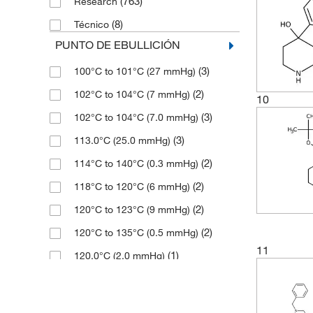
(763)
Research
(5)
95.3%
(2)
173.081
(3)
Líquido viscoso
(8)
Técnico
(4)
95.33%
(4)
173.09
Masa cristalina con bajo nivel de
PUNTO DE EBULLICIÓN
(4)
95.61%
(3)
fusión
(3)
173.256
(3)
100°C to 101°C (27 mmHg)
(16)
96%
(1)
Oil
(5)
175.28
(2)
102°C to 104°C (7 mmHg)
10
(4)
96.04%
(39)
Polvo
(8)
176.26
(3)
102°C to 104°C (7.0 mmHg)
(2)
96.4%
(40)
Polvo cristalino
(3)
176.263
(3)
113.0°C (25.0 mmHg)
(4)
96.6%
(4)
Polvo cristalino fino
(3)
177.247
(2)
114°C to 140°C (0.3 mmHg)
(4)
96.75%
Polvo cristalino o sólido de baja
(2)
177.25
(2)
(2)
fusión
118°C to 120°C (6 mmHg)
(1)
96.9%
(2)
179.644
(2)
(2)
Polvo cristalino y cristales
120°C to 123°C (9 mmHg)
(341)
97%
(3)
181.66
(1)
(2)
Polvo cristalino y trozos
120°C to 135°C (0.5 mmHg)
(3)
97+%
(1)
183.2
11
(1)
(2)
Polvo cristalino, cristales o trozos
120.0°C (2.0 mmHg)
(11)
97.0%
(2)
183.30
(4)
(2)
Polvo o polvo cristalino
120.0°C to 135.0°C (0.5 mmHg)
(4)
97.07%
(6)
185.22
(3)
(2)
Polvo, sólido o polvo cristalino
121°C to 123°C (0.7 mmHg)
(5)
97.13%
(4)
185.223