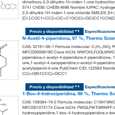
dimethoxy-2,3-dihydro-1h-inden-1-one hydrochlo
5741 ChEBI: CHEBI:4696 Nombre IUPAC: hydrogen 2
2,3-dihydro-1H-inden-1-one chloride SMILES: [H+]
[Cl-].COC1=CC2=C(C=C1OC)C(=O)C(CC1CCN
Precio y disponibilidad
Especificacion
N-Acetil-4-piperidona, 97 %, Thermo Scien
CAS: 32161-06-1 Fórmula molecular: C
H
NO
P
7
11
2
MFCD00006190 Clave InChI: NNFOVLFUGLWWCL-
piperidone,n-acetyl-4-piperidone,4-piperidinone, 1
one,1-acetyl-4-oxopiperidine,n-acetyl-4-piperid
acetylpiperid-4-one PubChem CID: 122563 Nombre
CC(=O)N1CCC(=O)CC1
Precio y disponibilidad
Especificacion
1-Boc-4-hidroxiperidina, 98 %, Thermo Sc
CAS: 109384-19-2 Fórmula molecular: C10H19NO3
MFCD01075174 Clave InChI: PWQLFIKTGRINFF-U
hydroxypiperidine,1-boc-4-hydroxypiperidine,n-boc