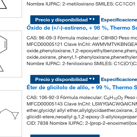
Nombre IUPAC: 2-metiloxirano SMILES: CC1CO1
Precio y disponibilidad
Especificacion
Óxido de (+/-)-estireno, + 98 %, Thermo S
CAS: 96-09-3 Fórmula molecular: C8H8O Peso mol
MFCD00005121 Clave InChI: AWMVMTVKBNGEAK
oxide,phenyloxirane,1,2-epoxyethylbenzene,phenyl
oxide,oxirane, phenyl,1-phenyloxirane,phenethy
Nombre IUPAC: 2-feniloxirano SMILES: C1C(O
Precio y disponibilidad
Especificacion
Éter de glicilolo de alilo, + 99 %, Thermo 
CAS: 106-92-3 Fórmula molecular: C
H
O
Peso 
6
10
2
MFCD00005143 Clave InChI: LSWYGACWGAICNM-U
ether,glycidyl allyl ether,allylglycidaether,oxirane,
glicidil-etere,neoallyl g,1,2-epoxy-3-allyloxypro
CID: 7838 Nombre IUPAC: 2-(prop-2-enoximetil