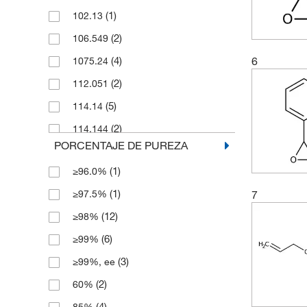
(1)
102.13
(2)
2.5 g
(2)
106.549
(2)
2.5 kg
(4)
6
1075.24
(1)
20 mg
(2)
112.051
(32)
25 g
(5)
114.14
(3)
25 mL
(2)
114.144
(1)
25 mg
PORCENTAJE DE PUREZA
(1)
114.188
(3)
250 g
(1)
≥96.0%
(12)
120.15
(1)
250 mL
(1)
≥97.5%
7
(2)
120.151
(4)
250 mg
(12)
≥98%
(1)
126.08
(1)
2500 g
(6)
≥99%
(3)
126.199
(1)
3 x 1 L
(3)
≥99%, ee
(1)
126.2
(42)
5 g
(2)
60%
(2)
128.22
(2)
5 mL
(4)
85%