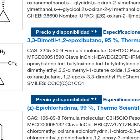
oxiranemethanol,s---glycidol,s-oxiran-2-ylmethano
ylmethanol,s-+-glycidol,2s-oxiran-2-yl methanol
CHEBI:38690 Nombre IUPAC: [(2S)-oxiran-2-il]m
Precio y disponibilidad
Especificacion
3,3-Dimetil-1,2-epoxibutano, 95 %, Therm
CAS: 2245-30-9 Fórmula molecular: C6H12O Peso
MFCD00051590 Clave InChI: HEAYDCIZOFDHRM-U
epoxybutane,tert-butyloxirane,tert-butylethylene o
dimethylethyl,3,3-dimethyl-1-butene oxide,1,2-epox
oxirane,butane, 1,2-epoxy-3,3-dimethyl PubChem 
SMILES: CC(C)(C)C1CO1
Precio y disponibilidad
Especificacion
(±)-Epichlorhidrina, 99 %, Thermo Scienti
CAS: 106-89-8 Fórmula molecular: C3H5ClO Peso 
MFCD00005132 Clave InChI: BRLQWZUYTZBJKN-U
chloromethyl oxirane,epichlorhydrin,1-chloro-2,3-
chloromethyl,epichlorhydrine,1,2-epoxy-3-chlorop