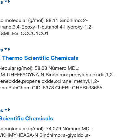
es
molecular (g/mol): 88.11 Sinónimo: 2-
irane,3,4-Epoxy-1-butanol,4-Hydroxy-1,2-
nol SMILES: OCCC1CO1
es
o, Thermo Scientific Chemicals
ecular (g/mol): 58.08 Número MDL:
UHFFFAOYNA-N Sinónimo: propylene oxide,1,2-
neoxide,propene oxide,oxirane, methyl,1,2-
opane PubChem CID: 6378 ChEBI: CHEBI:38685
es
Scientific Chemicals
o molecular (g/mol): 74.079 Número MDL:
KHMYHEASA-N Sinónimo: s-glycidol,s-