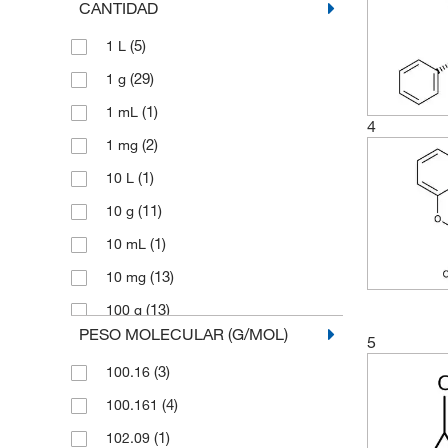
CANTIDAD
(5)
1 L
(29)
1 g
(1)
1 mL
4
(2)
1 mg
(1)
10 L
(11)
10 g
(1)
10 mL
(13)
10 mg
(13)
100 g
PESO MOLECULAR (G/MOL)
5
(7)
100 mL
(3)
100.16
(9)
100 mg
(4)
100.161
(1)
1000 g
(1)
102.09
(6)
2.5 L