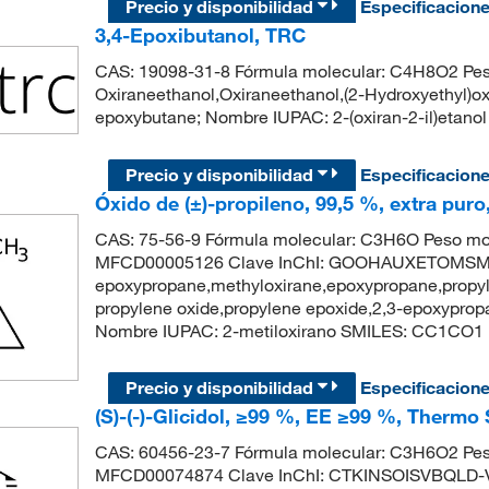
Precio y disponibilidad
Especificacion
3,4-Epoxibutanol, TRC
CAS: 19098-31-8 Fórmula molecular: C4H8O2 Peso 
Oxiraneethanol,Oxiraneethanol,(2-Hydroxyethyl)ox
epoxybutane; Nombre IUPAC: 2-(oxiran-2-il)eta
Precio y disponibilidad
Especificacion
Óxido de (±)-propileno, 99,5 %, extra pur
CAS: 75-56-9 Fórmula molecular: C3H6O Peso mol
MFCD00005126 Clave InChI: GOOHAUXETOMSMM-
epoxypropane,methyloxirane,epoxypropane,propyle
propylene oxide,propylene epoxide,2,3-epoxypr
Nombre IUPAC: 2-metiloxirano SMILES: CC1CO1
Precio y disponibilidad
Especificacion
(S)-(-)-Glicidol, ≥99 %, EE ≥99 %, Thermo 
CAS: 60456-23-7 Fórmula molecular: C3H6O2 Pes
MFCD00074874 Clave InChI: CTKINSOISVBQLD-V