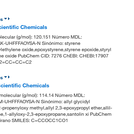
es
cientific Chemicals
ecular (g/mol): 120.151 Número MDL:
-UHFFFAOYSA-N Sinónimo: styrene
ethylene oxide,epoxystyrene,styrene epoxide,styryl
lene oxide PubChem CID: 7276 ChEBI: CHEBI:17907
1)C2=CC=CC=C2
es
Scientific Chemicals
molecular (g/mol): 114.14 Número MDL:
HFFFAOYSA-N Sinónimo: allyl glycidyl
 2-propenyloxy methyl,allyl 2,3-epoxypropyl ether,allil-
pane,1-allyloxy-2,3-epoxypropane,santolin xi PubChem
)oxirano SMILES: C=CCOCC1CO1