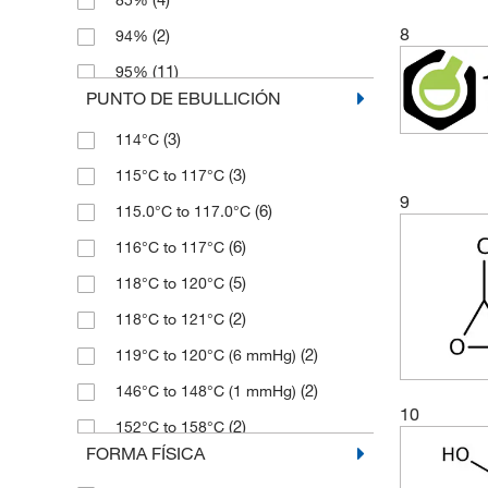
(3)
1285.42
(15)
5 mg
8
(2)
94%
(1)
130.14
(6)
50 g
(11)
95%
(2)
1399.52
(1)
50 mL
PUNTO DE EBULLICIÓN
(3)
95%,95% ee
(1)
140.18
(5)
50 mg
(3)
114°C
(4)
95.34%
(2)
142.20
(5)
500 g
(3)
115°C to 117°C
(8)
96%
(2)
144.17
(2)
500 mL
9
(6)
115.0°C to 117.0°C
(27)
97%
(5)
150.18
(6)
500 mg
(6)
116°C to 117°C
(3)
97%,(98% ee)
(2)
156.27
(3)
800 mL
(5)
118°C to 120°C
(4)
97+%
(2)
164.204
(2)
118°C to 121°C
(3)
97.0%
(2)
180.16
(2)
119°C to 120°C (6 mmHg)
(29)
98%
(3)
180.20
(2)
146°C to 148°C (1 mmHg)
(3)
98+%
(2)
180.203
10
(2)
152°C to 158°C
(23)
98.0%
(2)
182.17
FORMA FÍSICA
(5)
154.0°C
(6)
98.21%
(2)
188.122