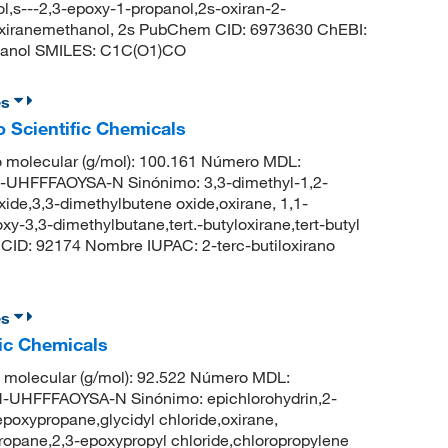
l,s---2,3-epoxy-1-propanol,2s-oxiran-2-
,oxiranemethanol, 2s PubChem CID: 6973630 ChEBI:
etanol SMILES: C1C(O1)CO
es
o Scientific Chemicals
 molecular (g/mol): 100.161 Número MDL:
HFFFAOYSA-N Sinónimo: 3,3-dimethyl-1,2-
xide,3,3-dimethylbutene oxide,oxirane, 1,1-
y-3,3-dimethylbutane,tert.-butyloxirane,tert-butyl
CID: 92174 Nombre IUPAC: 2-terc-butiloxirano
es
fic Chemicals
molecular (g/mol): 92.522 Número MDL:
HFFFAOYSA-N Sinónimo: epichlorohydrin,2-
epoxypropane,glycidyl chloride,oxirane,
ropane,2,3-epoxypropyl chloride,chloropropylene