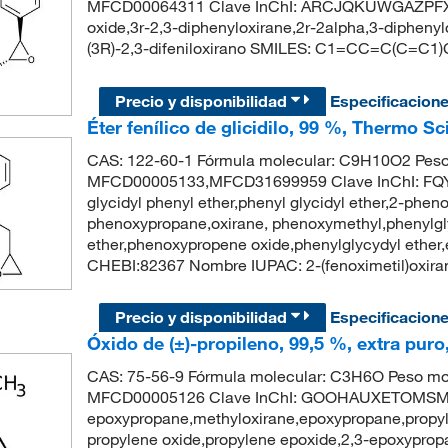
MFCD00064311 Clave InChI: ARCJQKUWGAZPFX-
oxide,3r-2,3-diphenyloxirane,2r-2alpha,3-diphe
(3R)-2,3-difeniloxirano SMILES: C1=CC=C(C=
Precio y disponibilidad
Especificacion
Éter fenílico de glicidilo, 99 %, Thermo Sc
CAS: 122-60-1 Fórmula molecular: C9H10O2 Peso
MFCD00005133,MFCD31699959 Clave InChI: 
glycidyl phenyl ether,phenyl glycidyl ether,2-phe
phenoxypropane,oxirane, phenoxymethyl,phenylgly
ether,phenoxypropene oxide,phenylglycydyl ether
CHEBI:82367 Nombre IUPAC: 2-(fenoximetil)o
Precio y disponibilidad
Especificacion
Óxido de (±)-propileno, 99,5 %, extra pur
CAS: 75-56-9 Fórmula molecular: C3H6O Peso mol
MFCD00005126 Clave InChI: GOOHAUXETOMSMM-
epoxypropane,methyloxirane,epoxypropane,propyle
propylene oxide,propylene epoxide,2,3-epoxypr