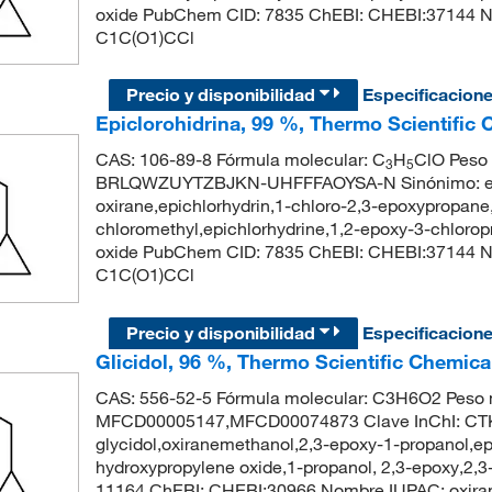
oxide PubChem CID: 7835 ChEBI: CHEBI:37144 No
C1C(O1)CCl
Precio y disponibilidad
Especificacion
Epiclorohidrina, 99 %, Thermo Scientific
CAS: 106-89-8 Fórmula molecular: C
H
ClO Peso 
3
5
BRLQWZUYTZBJKN-UHFFFAOYSA-N Sinónimo: epic
oxirane,epichlorhydrin,1-chloro-2,3-epoxypropane,g
chloromethyl,epichlorhydrine,1,2-epoxy-3-chlorop
oxide PubChem CID: 7835 ChEBI: CHEBI:37144 No
C1C(O1)CCl
Precio y disponibilidad
Especificacion
Glicidol, 96 %, Thermo Scientific Chemica
CAS: 556-52-5 Fórmula molecular: C3H6O2 Peso m
MFCD00005147,MFCD00074873 Clave InChI: C
glycidol,oxiranemethanol,2,3-epoxy-1-propanol,epi
hydroxypropylene oxide,1-propanol, 2,3-epoxy,2,
11164 ChEBI: CHEBI:30966 Nombre IUPAC: oxir