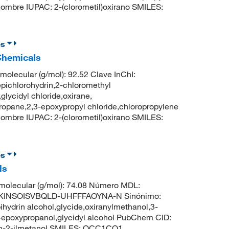
mbre IUPAC: 2-(clorometil)oxirano SMILES:
es
 Chemicals
molecular (g/mol): 92.52 Clave InChI:
hlorohydrin,2-chloromethyl
lycidyl chloride,oxirane,
ropane,2,3-epoxypropyl chloride,chloropropylene
mbre IUPAC: 2-(clorometil)oxirano SMILES:
es
ls
olecular (g/mol): 74.08 Número MDL:
TKINSOISVBQLD-UHFFFAOYNA-N Sinónimo:
hydrin alcohol,glycide,oxiranylmethanol,3-
3-epoxypropanol,glycidyl alcohol PubChem CID:
an-2-ilmetanol SMILES: OCC1CO1