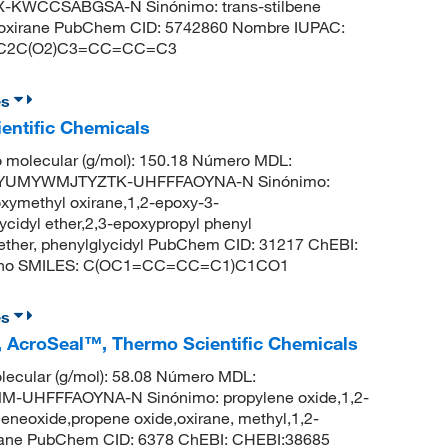
KWCCSABGSA-N Sinónimo: trans-stilbene
nyloxirane PubChem CID: 5742860 Nombre IUPAC:
C1)C2C(O2)C3=CC=CC=C3
es
ientific Chemicals
 molecular (g/mol): 150.18 Número MDL:
FQYUMYWMJTYZTK-UHFFFAOYNA-N Sinónimo:
noxymethyl oxirane,1,2-epoxy-3-
cidyl ether,2,3-epoxypropyl phenyl
,ether, phenylglycidyl PubChem CID: 31217 ChEBI:
xirano SMILES: C(OC1=CC=CC=C1)C1CO1
es
o, AcroSeal™, Thermo Scientific Chemicals
ecular (g/mol): 58.08 Número MDL:
UHFFFAOYNA-N Sinónimo: propylene oxide,1,2-
neoxide,propene oxide,oxirane, methyl,1,2-
opane PubChem CID: 6378 ChEBI: CHEBI:38685