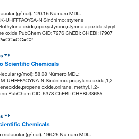
ecular (g/mol): 120.15 Número MDL:
-UHFFFAOYSA-N Sinónimo: styrene
ethylene oxide,epoxystyrene,styrene epoxide,styryl
lene oxide PubChem CID: 7276 ChEBI: CHEBI:17907
1)C2=CC=CC=C2
es
o Scientific Chemicals
ecular (g/mol): 58.08 Número MDL:
UHFFFAOYNA-N Sinónimo: propylene oxide,1,2-
neoxide,propene oxide,oxirane, methyl,1,2-
opane PubChem CID: 6378 ChEBI: CHEBI:38685
es
cientific Chemicals
 molecular (g/mol): 196.25 Número MDL: