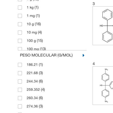
3
(1)
1 kg
(1)
1 mg
(16)
10 g
(4)
10 mg
(15)
100 g
(13)
100 mg
PESO MOLECULAR (G/MOL)
(2)
1000 g
4
(1)
186.21
(2)
2 g
(3)
221.68
(3)
2.5 g
(6)
244.34
(2)
2.5 kg
(4)
259.352
(28)
25 g
(6)
260.34
(4)
25 mg
(3)
274.36
(7)
250 g