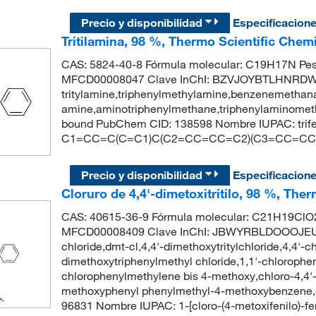
Precio y disponibilidad
Especificacion
Tritilamina, 98 %, Thermo Scientific Chem
CAS: 5824-40-8 Fórmula molecular: C19H17N Pes
MFCD00008047 Clave InChI: BZVJOYBTLHNRDW
tritylamine,triphenylmethylamine,benzenemethanamin
amine,aminotriphenylmethane,triphenylaminometha
bound PubChem CID: 138598 Nombre IUPAC: trif
C1=CC=C(C=C1)C(C2=CC=CC=C2)(C3=CC=CC
Precio y disponibilidad
Especificacion
Cloruro de 4,4'-dimetoxitritilo, 98 %, The
CAS: 40615-36-9 Fórmula molecular: C21H19ClO2
MFCD00008409 Clave InChI: JBWYRBLDOOOJEU-U
chloride,dmt-cl,4,4'-dimethoxytritylchloride,4,4'
dimethoxytriphenylmethyl chloride,1,1'-chloroph
chlorophenylmethylene bis 4-methoxy,chloro-4,4'
methoxyphenyl phenylmethyl-4-methoxybenzene,4,
96831 Nombre IUPAC: 1-[cloro-(4-metoxifenilo)-f