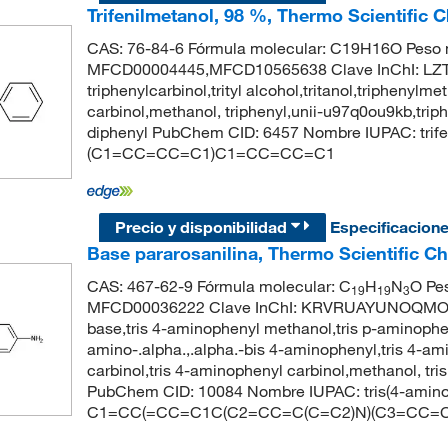
Trifenilmetanol, 98 %, Thermo Scientific 
CAS: 76-84-6 Fórmula molecular: C19H16O Peso m
MFCD00004445,MFCD10565638 Clave InChI: L
triphenylcarbinol,trityl alcohol,tritanol,triphenylm
carbinol,methanol, triphenyl,unii-u97q0ou9kb,trip
diphenyl PubChem CID: 6457 Nombre IUPAC: tr
(C1=CC=CC=C1)C1=CC=CC=C1
Precio y disponibilidad
Especificacion
Base pararosanilina, Thermo Scientific C
CAS: 467-62-9 Fórmula molecular: C
H
N
O Pe
19
19
3
MFCD00036222 Clave InChI: KRVRUAYUNOQMOV-
base,tris 4-aminophenyl methanol,tris p-aminoph
amino-.alpha.,.alpha.-bis 4-aminophenyl,tris 4-a
carbinol,tris 4-aminophenyl carbinol,methanol, tris
PubChem CID: 10084 Nombre IUPAC: tris(4-amino
C1=CC(=CC=C1C(C2=CC=C(C=C2)N)(C3=CC=C