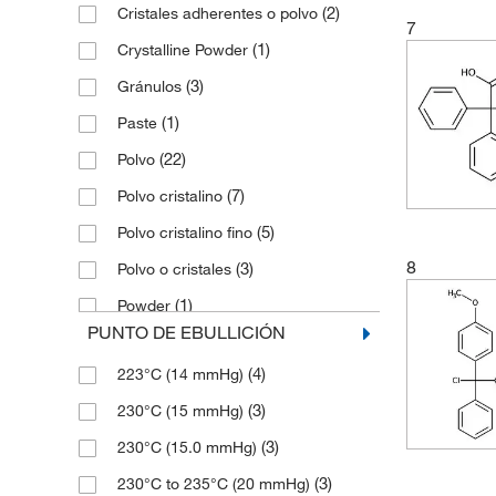
(2)
Cristales adherentes o polvo
(3)
99+%
(3)
308.805
7
(1)
Crystalline Powder
(2)
310.40
(3)
Gránulos
(2)
313.22
(1)
Paste
(2)
316.4
(22)
Polvo
(2)
319.36
(7)
Polvo cristalino
(3)
323.22
(5)
Polvo cristalino fino
(3)
323.233
8
(3)
Polvo o cristales
(3)
330.47
(1)
Powder
(2)
336.5
PUNTO DE EBULLICIÓN
(1)
Sólido
(1)
338.4
(4)
223°C (14 mmHg)
(5)
338.41
(3)
230°C (15 mmHg)
(9)
338.83
(3)
230°C (15.0 mmHg)
(2)
342.486
(3)
230°C to 235°C (20 mmHg)