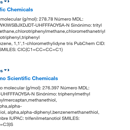
es
fic Chemicals
molecular (g/mol): 278.78 Número MDL:
KIWSBJXDJDT-UHFFFAOYSA-N Sinónimo: trityl
omethane,chlorotriphenylmethane,chloromethanetriyl
triphenyl,triphenyl
zene, 1,1',1-chloromethylidyne tris PubChem CID:
no SMILES: ClC(C1=CC=CC=C1)
es
mo Scientific Chemicals
o molecular (g/mol): 276.397 Número MDL:
HFFFAOYSA-N Sinónimo: triphenylmethyl
ethylmercaptan,methanethiol,
lpha,alpha-
l, alpha,alpha-diphenyl,benzenemethanethiol,
bre IUPAC: trifenilmetanotiol SMILES:
=C3)S