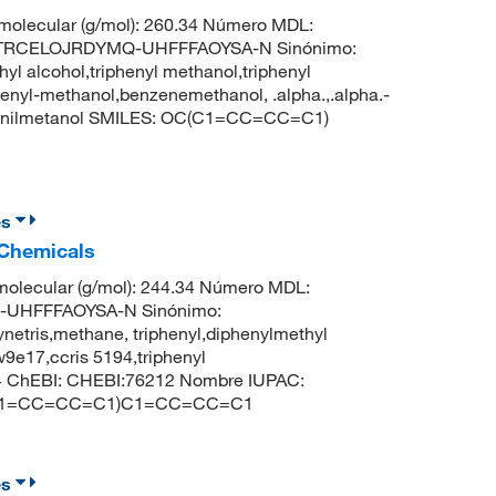
olecular (g/mol): 260.34 Número MDL:
ZTRCELOJRDYMQ-UHFFFAOYSA-N Sinónimo:
ethyl alcohol,triphenyl methanol,triphenyl
henyl-methanol,benzenemethanol, .alpha.,.alpha.-
ifenilmetanol SMILES: OC(C1=CC=CC=C1)
es
 Chemicals
olecular (g/mol): 244.34 Número MDL:
-UHFFFAOYSA-N Sinónimo:
ynetris,methane, triphenyl,diphenylmethyl
w9e17,ccris 5194,triphenyl
4 ChEBI: CHEBI:76212 Nombre IUPAC:
C(C1=CC=CC=C1)C1=CC=CC=C1
es