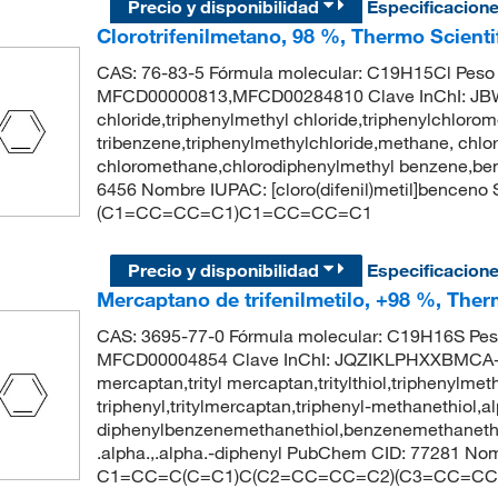
Precio y disponibilidad
Especificacion
Clorotrifenilmetano, 98 %, Thermo Scienti
CAS: 76-83-5 Fórmula molecular: C19H15Cl Peso 
MFCD00000813,MFCD00284810 Clave InChI: JBW
chloride,triphenylmethyl chloride,triphenylchlor
tribenzene,triphenylmethylchloride,methane, chloro
chloromethane,chlorodiphenylmethyl benzene,ben
6456 Nombre IUPAC: [cloro(difenil)metil]bence
(C1=CC=CC=C1)C1=CC=CC=C1
Precio y disponibilidad
Especificacion
Mercaptano de trifenilmetilo, +98 %, Ther
CAS: 3695-77-0 Fórmula molecular: C19H16S Pes
MFCD00004854 Clave InChI: JQZIKLPHXXBMCA-U
mercaptan,trityl mercaptan,tritylthiol,triphenylm
triphenyl,tritylmercaptan,triphenyl-methanethiol,a
diphenylbenzenemethanethiol,benzenemethanethio
.alpha.,.alpha.-diphenyl PubChem CID: 77281 Nom
C1=CC=C(C=C1)C(C2=CC=CC=C2)(C3=CC=CC