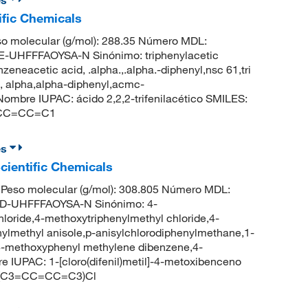
es
ific Chemicals
o molecular (g/mol): 288.35 Número MDL:
HFFFAOYSA-N Sinónimo: triphenylacetic
nzeneacetic acid, .alpha.,.alpha.-diphenyl,nsc 61,tri
, alpha,alpha-diphenyl,acmc-
bre IUPAC: ácido 2,2,2-trifenilacético SMILES:
=CC=CC=C1
es
Scientific Chemicals
Peso molecular (g/mol): 308.805 Número MDL:
-UHFFFAOYSA-N Sinónimo: 4-
loride,4-methoxytriphenylmethyl chloride,4-
nylmethyl anisole,p-anisylchlorodiphenylmethane,1-
4-methoxyphenyl methylene dibenzene,4-
 IUPAC: 1-[cloro(difenil)metil]-4-metoxibenceno
(C3=CC=CC=C3)Cl