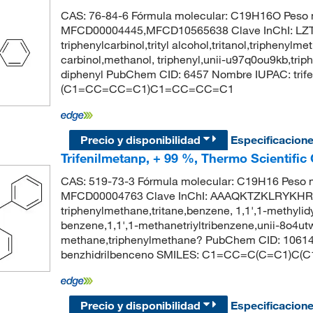
CAS: 76-84-6 Fórmula molecular: C19H16O Peso m
MFCD00004445,MFCD10565638 Clave InChI: L
triphenylcarbinol,trityl alcohol,tritanol,triphenylm
carbinol,methanol, triphenyl,unii-u97q0ou9kb,trip
diphenyl PubChem CID: 6457 Nombre IUPAC: tr
(C1=CC=CC=C1)C1=CC=CC=C1
Precio y disponibilidad
Especificacion
Trifenilmetanp, + 99 %, Thermo Scientific
CAS: 519-73-3 Fórmula molecular: C19H16 Peso m
MFCD00004763 Clave InChI: AAAQKTZKLRYKHR
triphenylmethane,tritane,benzene, 1,1',1-methylid
benzene,1,1',1-methanetriyltribenzene,unii-8o4ut
methane,triphenylmethane? PubChem CID: 1061
benzhidrilbenceno SMILES: C1=CC=C(C=C1)
Precio y disponibilidad
Especificacion