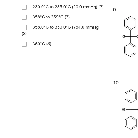
(8)
344.84
(3)
230.0°C to 235.0°C (20.0 mmHg)
9
(3)
344.842
(3)
358°C to 359°C
(2)
348.445
358.0°C to 359.0°C (754.0 mmHg)
(2)
348.45
(3)
(2)
348.46
(3)
360°C
(2)
360.46
(3)
360°C to 380°C
(2)
362.491
(2)
363.66
(1)
366.46
10
(3)
367.36
(1)
370.45
(3)
373.53
(2)
382.45
(2)
432.28