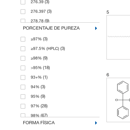
(3)
276.39
(14)
250 mg
(3)
276.397
5
(42)
5 g
(9)
278.78
(2)
5 mg
PORCENTAJE DE PUREZA
(3)
283.32
(8)
50 g
(3)
≥97%
(3)
288.34
(5)
50 mg
(3)
≥97.5% (HPLC)
(2)
288.35
(8)
500 g
(9)
≥98%
(6)
290.36
(4)
500 mg
(18)
>95%
(2)
292.33
6
(1)
93+%
(3)
294.77
(3)
94%
(2)
302.373
(9)
95%
(2)
302.417
(28)
97%
(3)
305.37
(67)
98%
(2)
305.38
FORMA FÍSICA
(2)
99%
(2)
308.8