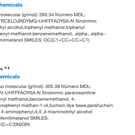
Chemicals
olecular (g/mol): 260.34 Número MDL:
ZTRCELOJRDYMQ-UHFFFAOYSA-N Sinónimo:
ethyl alcohol,triphenyl methanol,triphenyl
henyl-methanol,benzenemethanol, .alpha.,.alpha.-
ifenilmetanol SMILES: OC(C1=CC=CC=C1)
es
hemicals
so molecular (g/mol): 305.38 Número MDL:
UHFFFAOYSA-N Sinónimo: pararosaniline
enyl methanol,benzenemethanol, 4-
minophenyl methan-1-ol,fuchsin dye base,parafuchsin
 4-aminophenyl,4,4',4-triaminotrityl alcohol
fenil)metanol SMILES:
(C=C3)N)O)N