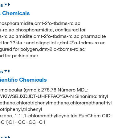
es
c Chemicals
hosphoramidite,dmt-2'o-tbdms-rc ac
-rc ac phosphoramidite, configured for
rc ac amidite,dmt-2'o-tbdms-rc ac pharmadite
for ??kta r and oligopilot r,dmt-2'o-tbdms-rc ac
igured for polygen,dmt-2'o-tbdms-rc ac
ed for perkinelmer
es
ientific Chemicals
molecular (g/mol): 278.78 Número MDL:
KIWSBJXDJDT-UHFFFAOYSA-N Sinónimo: trityl
omethane,chlorotriphenylmethane,chloromethanetriyl
triphenyl,triphenyl
zene, 1,1',1-chloromethylidyne tris PubChem CID:
C=C1)C1=CC=CC=C1