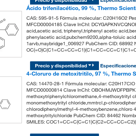
Precio y disponibilidad
Especificacion
Ácido trifenilacético, 99 %, Thermo Scient
CAS: 595-91-5 Fórmula molecular: C20H16O2 Pes
MFCD00004185 Clave InChI: DCYGAPKNVCQNOE-U
acid,acetic acid, triphenyl,triphenyl acetic acid,be
phenylacetic acid,pubchem9200,alpha-toluic acid
1arvb,maybridge1_006927 PubChem CID: 68992 Nom
OC(=O)C(C1=CC=CC=C1)(C1=CC=CC=C1)C1
Precio y disponibilidad
Especificacion
4-Cloruro de metoxitritilo, 97 %, Thermo 
CAS: 14470-28-1 Fórmula molecular: C20H17ClO 
MFCD00000814 Clave InChI: OBOHMJWDFPBPKD
methoxytriphenylchloromethane,4-methoxytrityl ch
monomethoxytrityl chloride,mmtrcl,p-chlorodiphe
chlorodiphenylmethyl-4-methoxybenzene,chloro 
methoxytritylchloride PubChem CID: 84462 Nombre
SMILES: COC1=CC=C(C=C1)C(C2=CC=CC=C2)