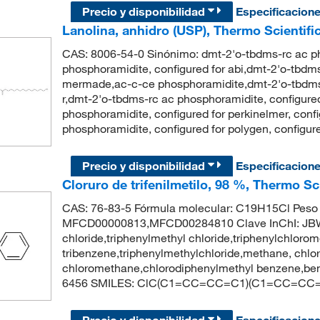
Precio y disponibilidad
Especificacion
Lanolina, anhidro (USP), Thermo Scientifi
CAS: 8006-54-0 Sinónimo: dmt-2'o-tbdms-rc ac p
phosphoramidite, configured for abi,dmt-2'o-tbdms
mermade,ac-c-ce phosphoramidite,dmt-2'o-tbdms-
r,dmt-2'o-tbdms-rc ac phosphoramidite, configured 
phosphoramidite, configured for perkinelmer, conf
phosphoramidite, configured for polygen, configur
Precio y disponibilidad
Especificacion
Cloruro de trifenilmetilo, 98 %, Thermo Sc
CAS: 76-83-5 Fórmula molecular: C19H15Cl Peso 
MFCD00000813,MFCD00284810 Clave InChI: JBW
chloride,triphenylmethyl chloride,triphenylchlor
tribenzene,triphenylmethylchloride,methane, chloro
chloromethane,chlorodiphenylmethyl benzene,ben
6456 SMILES: ClC(C1=CC=CC=C1)(C1=CC=C