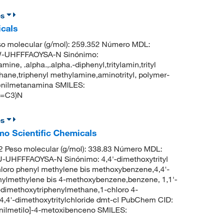
es
icals
o molecular (g/mol): 259.352 Número MDL:
-UHFFFAOYSA-N Sinónimo:
e, .alpha.,.alpha.-diphenyl,tritylamin,trityl
ne,triphenyl methylamine,aminotrityl, polymer-
enilmetanamina SMILES:
=C3)N
es
rmo Scientific Chemicals
 Peso molecular (g/mol): 338.83 Número MDL:
HFFFAOYSA-N Sinónimo: 4,4'-dimethoxytrityl
-chloro phenyl methylene bis methoxybenzene,4,4'-
enylmethylene bis 4-methoxybenzene,benzene, 1,1'-
-dimethoxytriphenylmethane,1-chloro 4-
4'-dimethoxytritylchloride dmt-cl PubChem CID:
enilmetilo]-4-metoxibenceno SMILES: