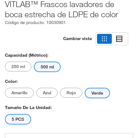
VITLAB™ Frascos lavadores de
boca estrecha de LDPE de color
Código de producto.
10030901
Cambiar vista
Capacidad (métrico):
250 ml
500 ml
Color:
Amarillo
Azul
Rojo
Verde
Tamaño De La Unidad:
5 PCS