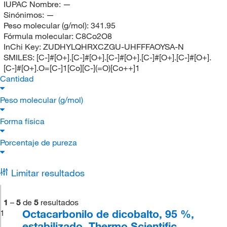
IUPAC Nombre:
—
Sinónimos:
—
Peso molecular (g/mol):
341.95
Fórmula molecular:
C8Co2O8
InChi Key:
ZUDHYLQHRXCZGU-UHFFFAOYSA-N
SMILES:
[C-]#[O+].[C-]#[O+].[C-]#[O+].[C-]#[O+].[C-]#[O+].
[C-]#[O+].O=[C-]1[Co][C-](=O)[Co++]1
Cantidad
Peso molecular (g/mol)
Forma física
Porcentaje de pureza
Limitar resultados
1
–
5
de
5
resultados
Octacarbonilo de dicobalto, 95 %,
1
estabilizado, Thermo Scientific