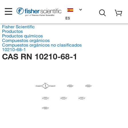
ES
Fisher Scientific
Productos
Productos químicos
Compuestos orgánicos
Compuestos orgánicos no clasificados
10210-68-1
CAS RN 10210-68-1
Co
O
C
C
O
O
C
O
C
Co
O
C
O
C
O
C
O
C