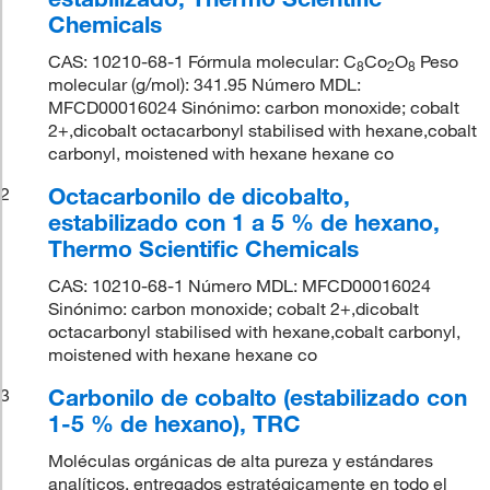
Chemicals
CAS: 10210-68-1 Fórmula molecular: C
Co
O
Peso
8
2
8
molecular (g/mol): 341.95 Número MDL:
MFCD00016024 Sinónimo: carbon monoxide; cobalt
2+,dicobalt octacarbonyl stabilised with hexane,cobalt
carbonyl, moistened with hexane hexane co
Octacarbonilo de dicobalto,
2
estabilizado con 1 a 5 % de hexano,
Thermo Scientific Chemicals
CAS: 10210-68-1 Número MDL: MFCD00016024
Sinónimo: carbon monoxide; cobalt 2+,dicobalt
octacarbonyl stabilised with hexane,cobalt carbonyl,
moistened with hexane hexane co
Carbonilo de cobalto (estabilizado con
3
1-5 % de hexano), TRC
Moléculas orgánicas de alta pureza y estándares
analíticos, entregados estratégicamente en todo el