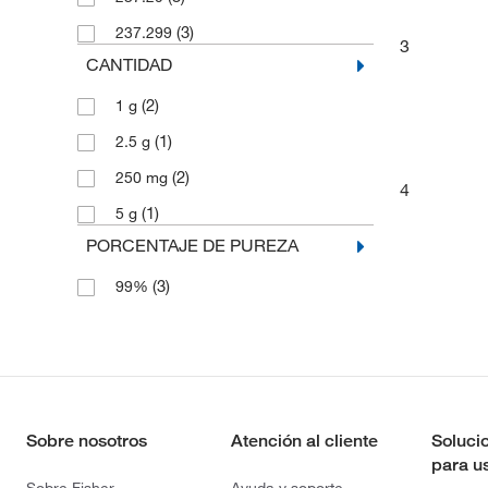
(3)
237.299
3
CANTIDAD
(2)
1 g
(1)
2.5 g
(2)
250 mg
4
(1)
5 g
PORCENTAJE DE PUREZA
(3)
99%
Sobre nosotros
Atención al cliente
Soluci
para u