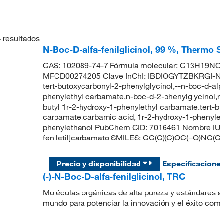
4
resultados
N-Boc-D-alfa-fenilglicinol, 99 %, Thermo 
CAS: 102089-74-7 Fórmula molecular: C13H19NO3
MFCD00274205 Clave InChI: IBDIOGYTZBKRGI-NS
tert-butoxycarbonyl-2-phenylglycinol,--n-boc-d-alp
phenylethyl carbamate,n-boc-d-2-phenylglycinol,r
butyl 1r-2-hydroxy-1-phenylethyl carbamate,tert-b
carbamate,carbamic acid, 1r-2-hydroxy-1-phenyleth
phenylethanol PubChem CID: 7016461 Nombre IUPAC
feniletil]carbamato SMILES: CC(C)(C)OC(=O)
Precio y disponibilidad
Especificacion
(-)-N-Boc-D-alfa-fenilglicinol, TRC
Moléculas orgánicas de alta pureza y estándares a
mundo para potenciar la innovación y el éxito com