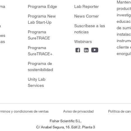
Mantene
rma
Programa Edge
Lab Reporter
product
investi
Programa New
News Corner
educaci
Lab Start-Up
a
Suscríbase a las
de sumi
Programa
noticias
instala
nes
SureTRACE
instrum
cas
Webinars
cliente
Programa
enorgul
SureTRACE+
Programa de
sostenibilidad
Unity Lab
Services
rminos y condiciones de ventas
Aviso de privacidad
Política de ca
Fisher Scientific S.L.
C/ Anabel Segura, 16. Edif.2. Planta 3