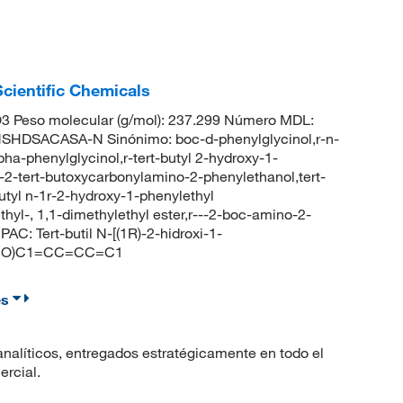
Scientific Chemicals
 Peso molecular (g/mol): 237.299 Número MDL:
HDSACASA-N Sinónimo: boc-d-phenylglycinol,r-n-
ha-phenylglycinol,r-tert-butyl 2-hydroxy-1-
-2-tert-butoxycarbonylamino-2-phenylethanol,tert-
utyl n-1r-2-hydroxy-1-phenylethyl
yl-, 1,1-dimethylethyl ester,r---2-boc-amino-2-
: Tert-butil N-[(1R)-2-hidroxi-1-
NC(CO)C1=CC=CC=C1
es
nalíticos, entregados estratégicamente en todo el
ercial.