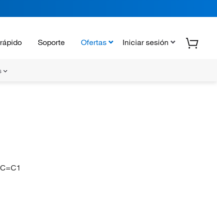
rápido
Soporte
Ofertas
Iniciar sesión
s
CC=C1