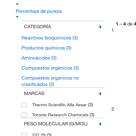
Porcentaje de pureza
1
–
4
de
CATEGORÍA
1
Reactivos bioquímicos
(3)
Productos químicos
(3)
Aminoácidos
(3)
Compuestos orgánicos
(3)
Compuestos orgánicos no
clasificados
(3)
MARCAS
(3)
Thermo Scientific Alfa Aesar
2
(3)
Toronto Research Chemicals
PESO MOLECULAR (G/MOL)
(3)
237.29