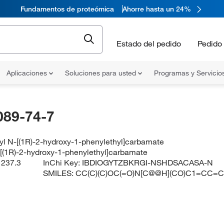
Fundamentos de proteómica
Ahorre hasta un 24%
Estado del pedido
Pedido 
Aplicaciones
Soluciones para usted
Programas y Servicio
089-74-7
tyl N-[(1R)-2-hydroxy-1-phenylethyl]carbamate
N-[(1R)-2-hydroxy-1-phenylethyl]carbamate
:
237.3
InChi Key:
IBDIOGYTZBKRGI-NSHDSACASA-N
SMILES:
CC(C)(C)OC(=O)N[C@@H](CO)C1=CC=