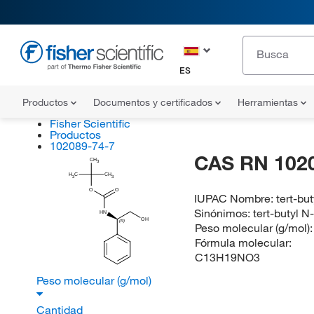
ES
Productos
Documentos y certificados
Herramientas
Fisher Scientific
Productos
102089-74-7
CAS RN 102
CH
3
H
C
CH
3
3
O
O
IUPAC Nombre:
tert-bu
Sinónimos:
tert-butyl 
HN
OH
(R)
Peso molecular (g/mol)
Fórmula molecular:
C13H19NO3
Peso molecular (g/mol)
Cantidad