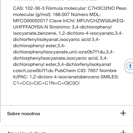
CAS: 102-36-3 Fórmula molecular: C7H3Cl2NO Peso
molecular (g/mol): 188.007 Número MDL:
MFCD00002017 Clave InChI: MFUVCHZWGSJKEQ-
UHFFFAOYSA-N Sinónimo: 3,4-dichlorophenyl
isocyanate,benzene, 1,2-dichloro-4-isocyanato,3,4-
dichlorfenylisokyanat,isocyanic acid 3,4-
dichlorophenyl ester,3,4-
dichlorophenylisocyanate,unii-ozw0b7f1du,3,4-
dichlorphenylisocyanate,isocyanic acid, 3,4-
dichlorophenyl ester,3,4-dichlorfenylisokyanat
czech,ozw0b7f1du PubChem CID: 7607 Nombre
IUPAC: 1,2-dicloro-4-isocianatobenceno SMILES:
C1=CC(=C(C=C1N=C=O)Cl)Cl
Sobre nosotros