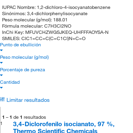
IUPAC Nombre:
1,2-dichloro-4-isocyanatobenzene
Sinónimos:
3,4-dichlorphenylisocyanate
Peso molecular (g/mol):
188.01
Fórmula molecular:
C7H3Cl2NO
InChi Key:
MFUVCHZWGSJKEQ-UHFFFAOYSA-N
SMILES:
ClC1=CC=C(C=C1Cl)N=C=O
Punto de ebullición
Peso molecular (g/mol)
Porcentaje de pureza
Cantidad
Limitar resultados
1
–
1
de
1
resultados
3,4-Diclorofenilo isocianato, 97 %,
1
Thermo Scientific Chemicals