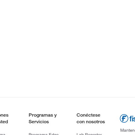
ones
Programas y
Conéctese
sted
Servicios
con nosotros
Mantene
rma
Programa Edge
Lab Reporter