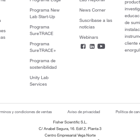
product
investi
Programa New
News Corner
educaci
Lab Start-Up
a
Suscríbase a las
de sumi
Programa
noticias
instala
nes
SureTRACE
instrum
cas
Webinars
cliente
Programa
enorgul
SureTRACE+
Programa de
sostenibilidad
Unity Lab
Services
rminos y condiciones de ventas
Aviso de privacidad
Política de ca
Fisher Scientific S.L.
C/ Anabel Segura, 16. Edif.2. Planta 3
Centro Empresarial Vega Norte