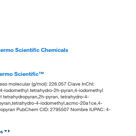
hermo Scientific Chemicals
hermo Scientific™
o molecular (g/mol): 226.057 Clave InChI:
domethyl tetrahydro-2h-pyran,4-iodomethyl
 tetrahydropyran,2h-pyran, tetrahydro-4-
pyran,tetrahydro-4-iodomethyl,acmc-20a1ce,4-
ydropyran PubChem CID: 2795507 Nombre IUPAC: 4-
es