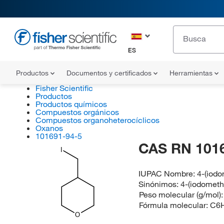
ES
Productos
Documentos y certificados
Herramientas
Fisher Scientific
Productos
Productos químicos
Compuestos orgánicos
Compuestos organoheterocíclicos
Oxanos
101691-94-5
CAS RN 101
I
IUPAC Nombre:
4-(iod
Sinónimos:
4-(iodometh
Peso molecular (g/mol)
Fórmula molecular:
C6
O