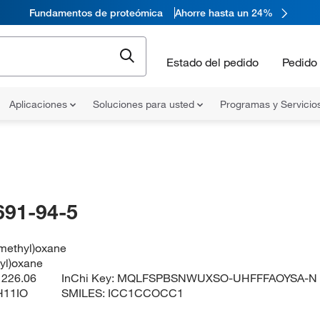
Fundamentos de proteómica
Ahorre hasta un 24%
Estado del pedido
Pedido 
Aplicaciones
Soluciones para usted
Programas y Servicio
691-94-5
omethyl)oxane
yl)oxane
:
226.06
InChi Key:
MQLFSPBSNWUXSO-UHFFFAOYSA-N
H11IO
SMILES:
ICC1CCOCC1