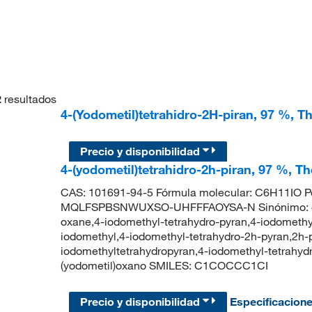
2
resultados
4-(Yodometil)tetrahidro-2H-piran, 97 %, T
Precio y disponibilidad
4-(yodometil)tetrahidro-2h-piran, 97 %, T
CAS: 101691-94-5 Fórmula molecular: C6H11IO Pes
MQLFSPBSNWUXSO-UHFFFAOYSA-N Sinónimo: 4-io
oxane,4-iodomethyl-tetrahydro-pyran,4-iodomethyl
iodomethyl,4-iodomethyl-tetrahydro-2h-pyran,2h-
iodomethyltetrahydropyran,4-iodomethyl-tetrah
(yodometil)oxano SMILES: C1COCCC1CI
Precio y disponibilidad
Especificacion