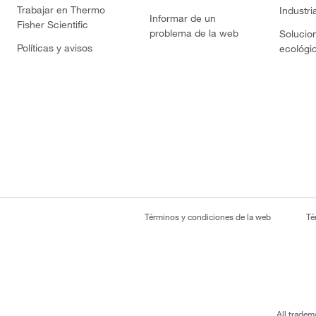
Trabajar en Thermo
Industri
Informar de un
Fisher Scientific
problema de la web
Solucio
Políticas y avisos
ecológi
Términos y condiciones de la web
Té
All tradem