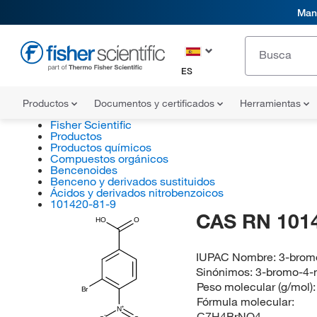
Mani
ES
Productos
Documentos y certificados
Herramientas
Fisher Scientific
Productos
Productos químicos
Compuestos orgánicos
Bencenoides
Benceno y derivados sustituidos
Ácidos y derivados nitrobenzoicos
101420-81-9
CAS RN 101
HO
O
IUPAC Nombre:
3-bromo
Sinónimos:
3-bromo-4-n
Peso molecular (g/mol)
Br
Fórmula molecular:
N
C7H4BrNO4