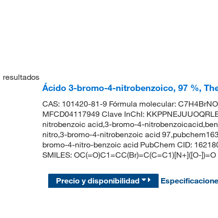
1
resultados
Ácido 3-bromo-4-nitrobenzoico, 97 %, The
CAS: 101420-81-9 Fórmula molecular: C7H4BrNO4
MFCD04117949 Clave InChI: KKPPNEJUUOQRLE-
nitrobenzoic acid,3-bromo-4-nitrobenzoicacid,ben
nitro,3-bromo-4-nitrobenzoic acid 97,pubchem16
bromo-4-nitro-benzoic acid PubChem CID: 16218
SMILES: OC(=O)C1=CC(Br)=C(C=C1)[N+]([O-])=O
Precio y disponibilidad
Especificacion