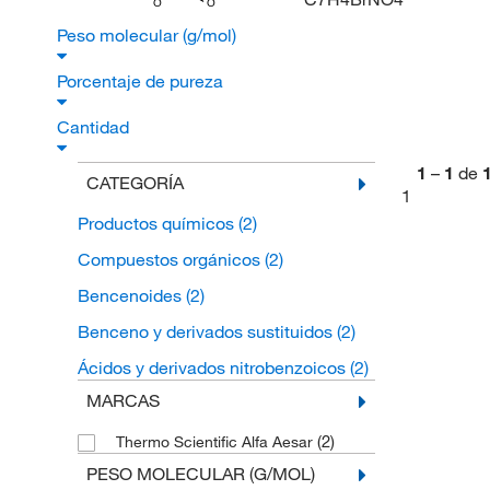
O
O
Peso molecular (g/mol)
Porcentaje de pureza
Cantidad
1
–
1
de
CATEGORÍA
1
Productos químicos
(2)
Compuestos orgánicos
(2)
Bencenoides
(2)
Benceno y derivados sustituidos
(2)
Ácidos y derivados nitrobenzoicos
(2)
MARCAS
(2)
Thermo Scientific Alfa Aesar
PESO MOLECULAR (G/MOL)