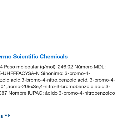
rmo Scientific Chemicals
 Peso molecular (g/mol): 246.02 Número MDL:
UHFFFAOYSA-N Sinónimo: 3-bromo-4-
zoic acid,3-bromo-4-nitro,benzoic acid, 3-bromo-4-
301,acmc-209x3e,4-nitro-3-bromobenzoic acid,3-
087 Nombre IUPAC: ácido 3-bromo-4-nitrobenzoico
es