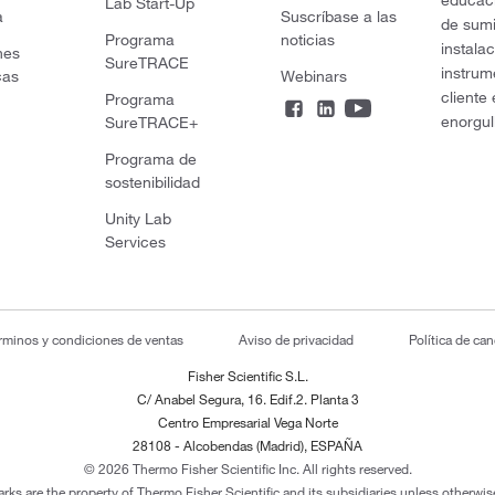
educaci
Lab Start-Up
a
Suscríbase a las
de sumi
Programa
noticias
instala
nes
SureTRACE
instrum
cas
Webinars
cliente
Programa
enorgul
SureTRACE+
Programa de
sostenibilidad
Unity Lab
Services
rminos y condiciones de ventas
Aviso de privacidad
Política de ca
Fisher Scientific S.L.
C/ Anabel Segura, 16. Edif.2. Planta 3
Centro Empresarial Vega Norte
28108 - Alcobendas (Madrid), ESPAÑA
© 2026 Thermo Fisher Scientific Inc. All rights reserved.
arks are the property of Thermo Fisher Scientific and its subsidiaries unless otherwise