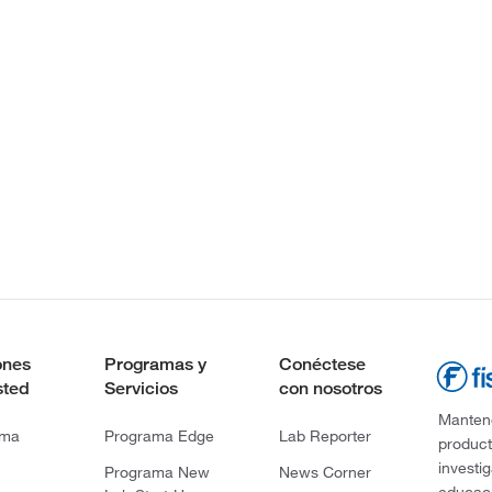
ones
Programas y
Conéctese
sted
Servicios
con nosotros
Mantene
rma
Programa Edge
Lab Reporter
product
investi
Programa New
News Corner