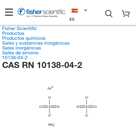
ES
Fisher Scientific
Productos
Productos químicos
Sales y sustancias inorgánicas
Sales inorgánicas
Sales de amonio
10138-04-2
CAS RN 10138-04-2
Fe
O
O
O
S
O
O
S
O
O
O
NH
4