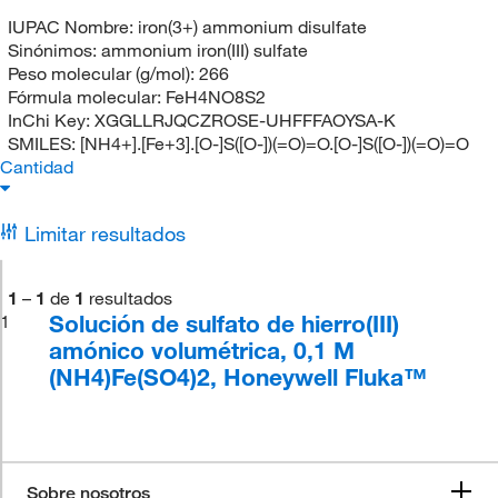
IUPAC Nombre:
iron(3+) ammonium disulfate
Sinónimos:
ammonium iron(III) sulfate
Peso molecular (g/mol):
266
Fórmula molecular:
FeH4NO8S2
InChi Key:
XGGLLRJQCZROSE-UHFFFAOYSA-K
SMILES:
[NH4+].[Fe+3].[O-]S([O-])(=O)=O.[O-]S([O-])(=O)=O
Cantidad
Limitar resultados
1
–
1
de
1
resultados
Solución de sulfato de hierro(III)
1
amónico volumétrica, 0,1 M
(NH4)Fe(SO4)2, Honeywell Fluka™
Sobre nosotros