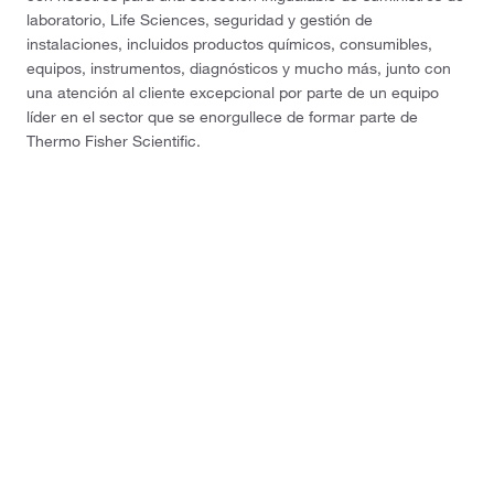
laboratorio, Life Sciences, seguridad y gestión de
instalaciones, incluidos productos químicos, consumibles,
equipos, instrumentos, diagnósticos y mucho más, junto con
una atención al cliente excepcional por parte de un equipo
líder en el sector que se enorgullece de formar parte de
Thermo Fisher Scientific.
Términos y condiciones de la web
Términos y condiciones de ventas
Aviso de privacidad
Política de cancelación y devolución
Cómo se utilizan las cookies
Fisher Scientific S.L.
C/ Anabel Segura, 16. Edif.2. Planta 3
Centro Empresarial Vega Norte
28108 - Alcobendas (Madrid), ESPAÑA
© 2026 Thermo Fisher Scientific Inc. All rights reserved.
All trademarks are the property of Thermo Fisher Scientific and its subsidiaries
unless otherwise specified.