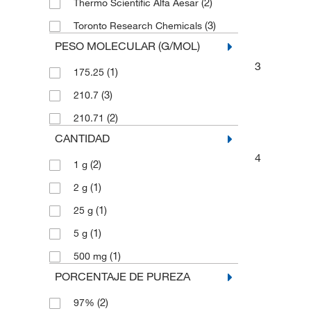
(2)
Thermo Scientific Alfa Aesar
(3)
Toronto Research Chemicals
PESO MOLECULAR (G/MOL)
3
(1)
175.25
(3)
210.7
(2)
210.71
CANTIDAD
4
(2)
1 g
(1)
2 g
(1)
25 g
(1)
5 g
(1)
500 mg
PORCENTAJE DE PUREZA
(2)
97%