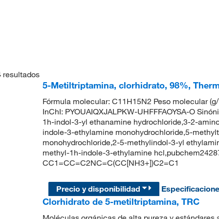
4
resultados
5-Metiltriptamina, clorhidrato, 98%, Ther
Fórmula molecular: C11H15N2 Peso molecular (
InChI: PYOUAIQXJALPKW-UHFFFAOYSA-O Sinónimo:
1h-indol-3-yl ethanamine hydrochloride,3-2-amino
indole-3-ethylamine monohydrochloride,5-methylt
monohydrochloride,2-5-methylindol-3-yl ethylamin
methyl-1h-indole-3-ethylamine hcl,pubchem242
CC1=CC=C2NC=C(CC[NH3+])C2=C1
Precio y disponibilidad
Especificacion
Clorhidrato de 5-metiltriptamina, TRC
Moléculas orgánicas de alta pureza y estándares a