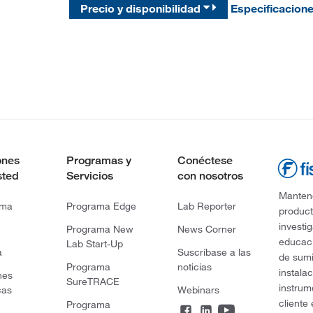
Precio y disponibilidad
Especificacion
ones
Programas y
Conéctese
sted
Servicios
con nosotros
Mantene
rma
Programa Edge
Lab Reporter
product
investi
Programa New
News Corner
educaci
Lab Start-Up
a
Suscríbase a las
de sumi
Programa
noticias
instala
nes
SureTRACE
instrum
cas
Webinars
cliente
Programa