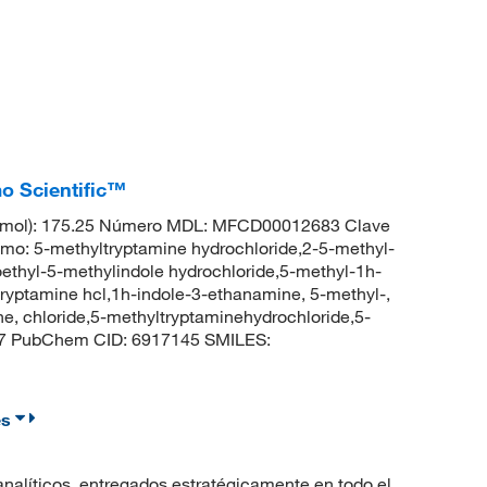
mo Scientific™
g/mol): 175.25 Número MDL: MFCD00012683 Clave
 5-methyltryptamine hydrochloride,2-5-methyl-
ethyl-5-methylindole hydrochloride,5-methyl-1h-
ryptamine hcl,1h-indole-3-ethanamine, 5-methyl-,
e, chloride,5-methyltryptaminehydrochloride,5-
87 PubChem CID: 6917145 SMILES:
es
nalíticos, entregados estratégicamente en todo el