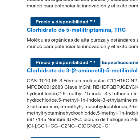
mundo para potenciar la innovación y el éxito com
Precio y disponibilidad
Clorhidrato de 5-metiltriptamina, TRC
Moléculas orgánicas de alta pureza y estándares a
mundo para potenciar la innovación y el éxito com
Precio y disponibilidad
Especificacion
Clorhidrato de 3-(2-aminoetil)-5-metilindo
CAS: 1010-95-3 Fórmula molecular: C11H15ClN2 
MFCD00012683 Clave InChI: RBHDFGBPJGEYCK-
hydrochloride,2-5-methyl-1h-indol-3-yl ethanamin
hydrochloride,5-methyl-1h-indole-3-ethylamine m
3-ethanamine, 5-methyl-, monohydrochloride,2-5-m
methyltryptaminehydrochloride,5-methyl-1h-ind
6917145 Nombre IUPAC: cloruro de hidrógeno 2-(5
[Cl-].CC1=CC=C2NC=C(CCN)C2=C1