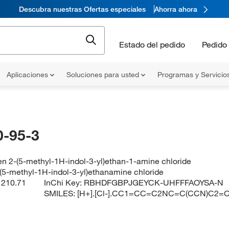
Descubra nuestras Ofertas especiales
Ahorra ahora
Estado del pedido
Pedido 
Aplicaciones
Soluciones para usted
Programas y Servicio
-95-3
n 2-(5-methyl-1H-indol-3-yl)ethan-1-amine chloride
(5-methyl-1H-indol-3-yl)ethanamine chloride
:
210.71
InChi Key:
RBHDFGBPJGEYCK-UHFFFAOYSA-N
SMILES:
[H+].[Cl-].CC1=CC=C2NC=C(CCN)C2=