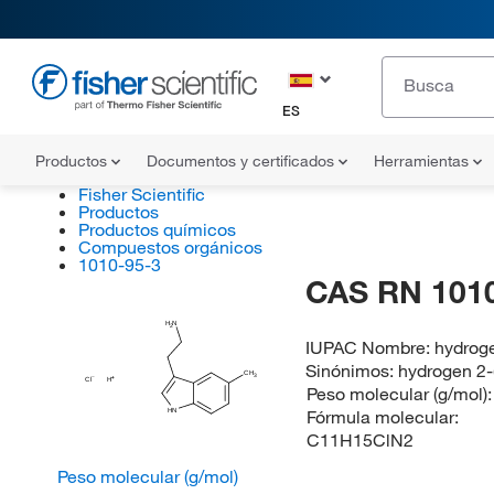
ES
Productos
Documentos y certificados
Herramientas
Fisher Scientific
Productos
Productos químicos
Compuestos orgánicos
1010-95-3
CAS RN 1010
H
N
2
IUPAC Nombre:
hydroge
Sinónimos:
hydrogen 2-
CH
3
Cl
H
Peso molecular (g/mol)
Fórmula molecular:
HN
C11H15ClN2
Peso molecular (g/mol)