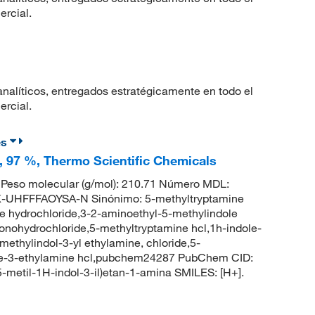
ercial.
nalíticos, entregados estratégicamente en todo el
ercial.
es
l, 97 %, Thermo Scientific Chemicals
Peso molecular (g/mol): 210.71 Número MDL:
UHFFFAOYSA-N Sinónimo: 5-methyltryptamine
e hydrochloride,3-2-aminoethyl-5-methylindole
onohydrochloride,5-methyltryptamine hcl,1h-indole-
ethylindol-3-yl ethylamine, chloride,5-
ole-3-ethylamine hcl,pubchem24287 PubChem CID:
-metil-1H-indol-3-il)etan-1-amina SMILES: [H+].