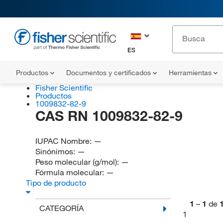
ES
Productos
Documentos y certificados
Herramientas
Fisher Scientific
Productos
1009832-82-9
CAS RN 1009832-82-9
IUPAC Nombre:
—
Sinónimos:
—
Peso molecular (g/mol):
—
Fórmula molecular:
—
Tipo de producto
1
–
1
de
CATEGORÍA
1