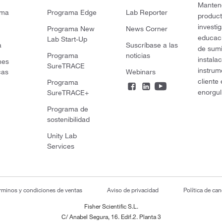
Mantene
rma
Programa Edge
Lab Reporter
product
investi
Programa New
News Corner
educaci
Lab Start-Up
a
Suscríbase a las
de sumi
Programa
noticias
instala
nes
SureTRACE
instrum
cas
Webinars
cliente
Programa
enorgul
SureTRACE+
Programa de
sostenibilidad
Unity Lab
Services
rminos y condiciones de ventas
Aviso de privacidad
Política de ca
Fisher Scientific S.L.
C/ Anabel Segura, 16. Edif.2. Planta 3