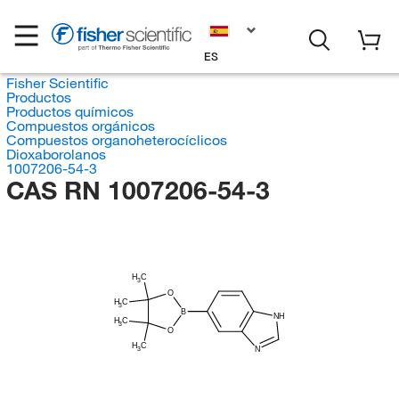
ES
Fisher Scientific
Productos
Productos químicos
Compuestos orgánicos
Compuestos organoheterocíclicos
Dioxaborolanos
1007206-54-3
CAS RN 1007206-54-3
H
C
3
O
H
C
3
B
NH
H
C
3
O
H
C
N
3