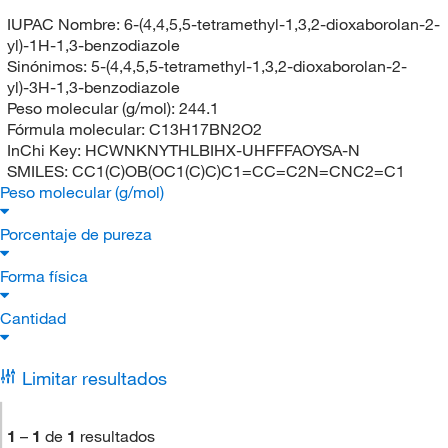
IUPAC Nombre:
6-(4,4,5,5-tetramethyl-1,3,2-dioxaborolan-2-
yl)-1H-1,3-benzodiazole
Sinónimos:
5-(4,4,5,5-tetramethyl-1,3,2-dioxaborolan-2-
yl)-3H-1,3-benzodiazole
Peso molecular (g/mol):
244.1
Fórmula molecular:
C13H17BN2O2
InChi Key:
HCWNKNYTHLBIHX-UHFFFAOYSA-N
SMILES:
CC1(C)OB(OC1(C)C)C1=CC=C2N=CNC2=C1
Peso molecular (g/mol)
Porcentaje de pureza
Forma física
Cantidad
Limitar resultados
1
–
1
de
1
resultados